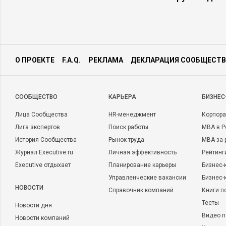
кампании. Используйте инструкцию выше для прогнозиров
не забывайте о качественном подборе семантического ядра, 
потребностям целевой аудитории и приносить продажи бизн
Также читайте:
О ПРОЕКТЕ
F.A.Q.
РЕКЛАМА
ДЕКЛАРАЦИЯ СООБЩЕСТВ
CООБЩЕСТВО
КАРЬЕРА
БИЗНЕС
Лица Сообщества
HR-менеджмент
Корпора
Лига экспертов
Поиск работы
MBA в Р
История Сообщества
Рынок труда
MBA за 
Журнал Executive.ru
Личная эффективность
Рейтинг
Executive отдыхает
Планирование карьеры
Бизнес-
МАРКЕТИНГ
4789
1
МАРКЕТИНГ
Управленческие вакансии
Бизнес-
Как настроить автотаргетинг в
Как провер
НОВОСТИ
Справочник компаний
Книги п
Яндекс.Директ: 7 советов
компания д
«Яндекс.Д
Тесты
Новости дня
Видео п
Новости компаний