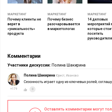
«купить цепочку из белого золота с сапфиром», которые сто
Яндекс Директа.
МАРКЕТИНГ
МАРКЕТИНГ
МАРКЕТИНГ
Почему клиенты не
Почему бизнес
14 деловых
Как спрогнозировать рекламный бюджет
верят в
разочаровывается
мероприятий 
«уникальность»
в маркетологах
которые стои
Собрав достаточное количество ключевых слов, можно самос
продукта
посетить
руководител
минимального бюджета через сервис Яндекс Директ, чтобы
«ключам» в определенном регионе.
Комментарии
Рассмотрим пример. У частной клиники в Москве бюджет на
Выбираем услугу, которую будем рекламировать, оцениваем 
Участники дискуссии:
Полина Шакирина
имплантация зубов. По этому направлению в Wordstat мы в
летний период:
Полина Шакирина
Юрист, Иваново
Сезонность играет одну из ключевых ролей, соглаш
+179
0
Оставлять комментарии могут то