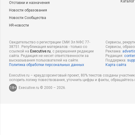
Каталог
Отставки и назначения
Новости образования
Новости Сообщества
HR-новости
Свидетельство о регистрации СМИ Эл NФС 77-
Сервисы, рекрут
38751. Републикация материалов - только со
Сервисы, образ
ссылкой на
Executive.ru
, с разрешения редакции
Реклама:
adverti
сайта. Редакция не несет ответственности за
Редакция:
conten
высказывания пользователей на сайте.
Поддержка:
supp
Политика обработки персональных данных
Карта сайта
Executive.ru – краудсорсинговый проект, 80% текстов созданы участни
оспорить логику повествования, уточнить цифры и факты, обращайтесь 
18+
Executive.ru © 2000 – 2026.