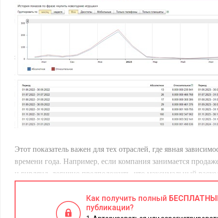
Этот показатель важен для тех отраслей, где явная зависимо
времени года. Например, если компания занимается продаж
и гирлянд, логично предположить, что максимальный расхо
приходиться на осень-зиму. Поэтому нет смысла вкладывать
В период весна-лето можно давать небольшую медийную ре
Как получить полный
БЕСПЛАТНЫ
публикации?
бренда и на формирование будущего спроса.