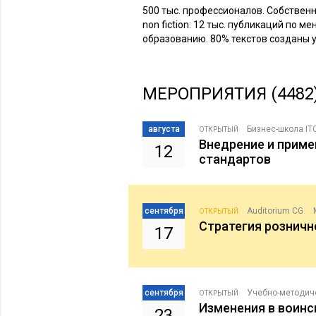
500 тыс. профессионалов. Собствен
non fiction: 12 тыс. публикаций по 
образованию. 80% текстов созданы 
МЕРОПРИЯТИЯ (4482
августа
Бизнес-школа IT
ОТКРЫТЫЙ
Внедрение и прим
12
стандартов
сентября
Auditorium CG
ОТКРЫТЫЙ
Стратегия розничн
17
сентября
Учебно-методич
ОТКРЫТЫЙ
Изменения в воинс
23