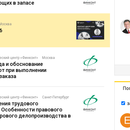
ющих в запасе
Москва
6
еский центр «Финконт»
Москва
да и обоснование
от при выполнении
заказа
По
еский центр «Финконт»
Санкт-Петербург
ения трудового
з
. Особенности правового
рового делопроизводства в