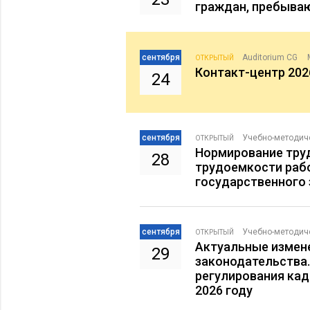
граждан, пребыва
сентября
Auditorium CG
ОТКРЫТЫЙ
Контакт-центр 202
24
сентября
Учебно-методич
ОТКРЫТЫЙ
Нормирование тру
28
трудоемкости раб
государственного 
сентября
Учебно-методич
ОТКРЫТЫЙ
Актуальные измен
29
законодательства
регулирования кад
2026 году