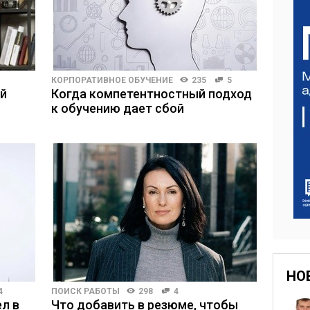
КОРПОРАТИВНОЕ ОБУЧЕНИЕ
235
5
ей
Когда компетентностный подход
к обучению дает сбой
НО
4
ПОИСК РАБОТЫ
298
4
л в
Что добавить в резюме, чтобы