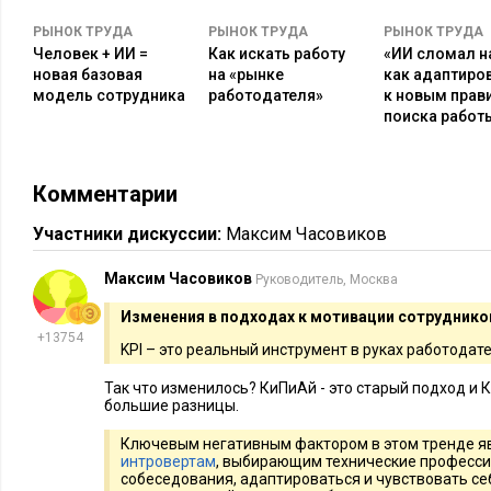
профессионалов в сфере ИКТ (информационно-коммуникац
превышает предложение на 5-15% в зависимости от региона
РЫНОК ТРУДА
РЫНОК ТРУДА
РЫНОК ТРУДА
Человек + ИИ =
Как искать работу
«ИИ сломал н
5. Увеличение роли soft skills и эмоциональн
новая базовая
на «рынке
как адаптиро
модель сотрудника
работодателя»
к новым прав
поиска работ
Технический прогресс, развитие и достижения в области И
работодателя при составлении профиля идеального кандидат
назад в IT-компаниях, корпорациях и стартапах ключевую р
Комментарии
навыки (hard skills), то сейчас приоритет смещается к «гибким
Участники дискуссии:
Максим Часовиков
именно: социальная адаптация, умение слушать и выстраива
самодисциплина, умение мыслить критически и рациональн
Максим Часовиков
Руководитель, Москва
исследований, сотрудник с развитым эмоциональным интел
Изменения в подходах к мотивации сотруднико
успешен, чем его менее адаптивный коллега. А это означае
+13754
карьерной лестнице и увеличение дохода.
KPI – это реальный инструмент в руках работодат
Так что изменилось? КиПиАй - это старый подход и 
Ключевым негативным фактором в этом тренде является то,
большие разницы.
выбирающим технические профессии, иногда сложно проход
Ключевым негативным фактором в этом тренде яв
адаптироваться и чувствовать себя комфортно в коллективе
интровертам
, выбирающим технические професси
пребывание вне зоны комфорта для них. Таким людям прихо
собеседования, адаптироваться и чувствовать се