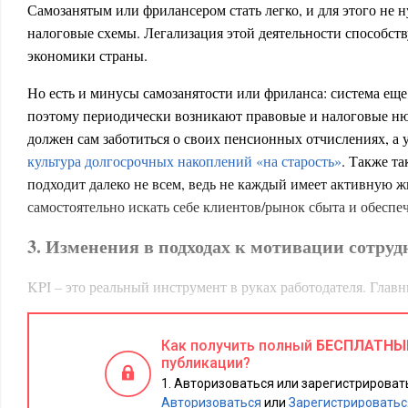
Самозанятым или фрилансером стать легко, и для этого не 
налоговые схемы. Легализация этой деятельности способст
экономики страны.
Но есть и минусы самозанятости или фриланса: система еще
поэтому периодически возникают правовые и налоговые н
должен сам заботиться о своих пенсионных отчислениях, а у
культура долгосрочных накоплений «на старость»
. Также та
подходит далеко не всем, ведь не каждый имеет активную 
самостоятельно искать себе клиентов/рынок сбыта и обеспеч
3. Изменения в подходах к мотивации сотру
KPI – это реальный инструмент в руках работодателя. Главн
дополнительная мотивация, которая положительно влияет н
отдельно взятого сотрудника, а также способствует найму 
Как получить полный
БЕСПЛАТНЫ
энергичных соискателей, готовых вкладывать больше усил
публикации?
дополнительный доход в виде бонуса.
Авторизоваться или зарегистрировать
Авторизоваться
или
Зарегистрироватьс