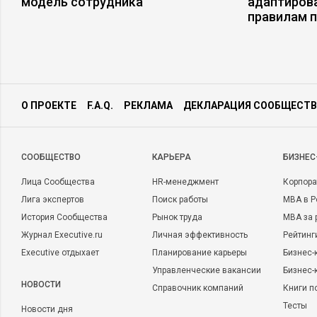
модель сотрудника
адаптиров
правилам 
О ПРОЕКТЕ
F.A.Q.
РЕКЛАМА
ДЕКЛАРАЦИЯ СООБЩЕСТВ
CООБЩЕСТВО
КАРЬЕРА
БИЗНЕС
Лица Сообщества
HR-менеджмент
Корпора
Лига экспертов
Поиск работы
MBA в Р
История Сообщества
Рынок труда
MBA за 
Журнал Executive.ru
Личная эффективность
Рейтинг
Executive отдыхает
Планирование карьеры
Бизнес-
Управленческие вакансии
Бизнес-
НОВОСТИ
Справочник компаний
Книги п
Тесты
Новости дня