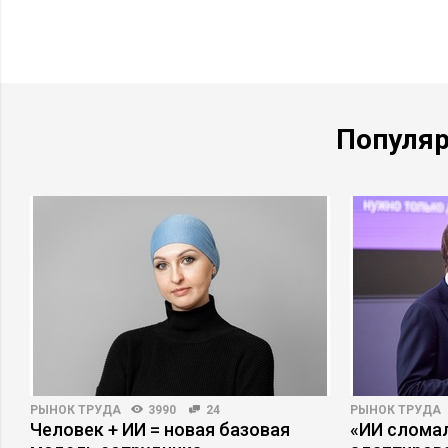
Популя
РЫНОК ТРУДА
3990
24
РЫНОК ТРУДА
Человек + ИИ = новая базовая
«ИИ сломал