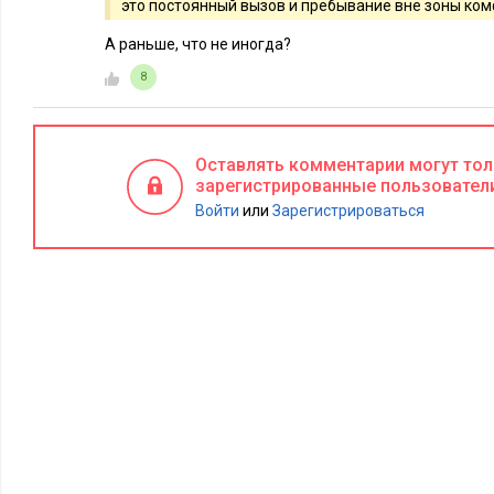
это постоянный вызов и пребывание вне зоны ком
преодолевать себя, чтобы стать успешными профессионалам
А раньше, что не иногда?
Читайте также:
8
Оставлять комментарии могут то
зарегистрированные пользовател
Войти
или
Зарегистрироваться
РЫНОК ТРУДА
6912
0
РЫНОК ТРУДА
Опубликован рейтинг лучших
Названы с
работодателей России-2020.
профессии 
Новости рынка труда
рынка тру