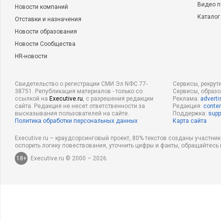
Видео п
Новости компаний
Каталог
Отставки и назначения
Новости образования
Новости Сообщества
HR-новости
Свидетельство о регистрации СМИ Эл NФС 77-
Сервисы, рекрут
38751. Републикация материалов - только со
Сервисы, образ
ссылкой на
Executive.ru
, с разрешения редакции
Реклама:
adverti
сайта. Редакция не несет ответственности за
Редакция:
conten
высказывания пользователей на сайте.
Поддержка:
supp
Политика обработки персональных данных
Карта сайта
Executive.ru – краудсорсинговый проект, 80% текстов созданы участни
оспорить логику повествования, уточнить цифры и факты, обращайтесь 
18+
Executive.ru © 2000 – 2026.