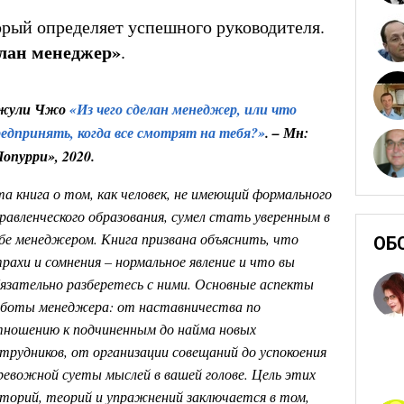
орый определяет успешного руководителя.
елан менеджер
»
.
жули Чжо
«Из чего сделан менеджер, или что
едпринять, когда все смотрят на тебя?»
. – Мн:
опурри», 2020.
а книга о том, как человек, не имеющий формального
равленческого образования, сумел стать уверенным в
бе менеджером. Книга призвана объяснить, что
ОБ
рахи и сомнения – нормальное явление и что вы
язательно разберетесь с ними. Основные аспекты
аботы менеджера: от наставничества по
ношению к подчиненным до найма новых
трудников, от организации совещаний до успокоения
евожной суеты мыслей в вашей голове. Цель этих
торий, теорий и упражнений заключается в том,