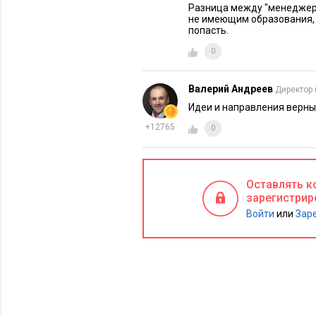
Разница между "менеджер
не имеющим образования, 
попасть.
0
Валерий Андреев
Директор 
Идеи и направления верные
+12765
0
ПЛАНИРОВАНИЕ КАРЬЕРЫ
35901
Вы готовы к должности
руководителя? Проверьте с
Оставлять к
зарегистрир
Войти
или
Зар