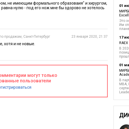
ом, не имеющим формального образоваия" и хирургом,
01 и
равна нулю - под его нож мне бы здорово не хотелось
МИРБИ
Excel
Это з
Им от
плане
по продажам, Санкт-Петербург
23 января 2020, 21:37
17 и
RAEX 
, хотя и не новые.
В 202
позиц
прош
25
ЛИЧНАЯ ЭФФЕКТИВНОСТЬ
10788
3
01 ма
10 ключевых навыков для роста
МИРБИ
ебя
руководителя
омментарии могут только
Acade
ованные пользователи
В пар
MBA, 
егистрироваться
серти
Leade
ДИ