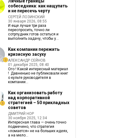
Личные границы
собеседника: как нащупать
и не пересечь черту
СЕРГЕЙ ЛОЗИНСКИЙ
30 января 2026, 08:55
И еще лучше три раза
переспросить, точно ли
сотрпудник готов остаться и
выполнить задачу, чтобы у...
Как компании пережить
кризисную засуху
АЛЕКСАНДР СЕЙНОВ
01 декабря 2025, 08:40
Ого ! Какой интересный материал
! Давненько не публиковали книг
о культе руководителя в
компании...
Как организовать работу
над корпоративной
стратегией – 50 прикладных
советов
ДМИТРИЙ НОР
30 ноября 2025, 12:34
Интересная глава — очень точно
подмечено, что стратегия
«ломается» не на больших идеях,
а на мело...