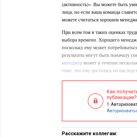
(активность)». Вы можете быть умн
лица, но если ваша команда славит
можете считаться хорошим менедж
При всем том в таких оценках труд
выбора времени. Хорошего менедже
поскольку ему может потребоваться
результаты могут быть поначалу с
менеджер
может в течение нескольк
тому, что ему досталась по наслед
сотрудников последние соки, застав
истинное положение вещей обнару
Как получит
публикации?
Лучшие работники, как правило, не
Авторизоват
ценит или которого они не уважаю
Авторизовать
эффективность даже самой слабой 
перемены.
Шесть лет назад я перешла под нач
Расскажите коллегам: