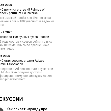
юля 2026
С получил статус «5 Palmes of
lence» рейтинга Eduniversal
нак высшей пробы для бизнес-школ.
мечены лишь 100 учебных заведений
ты.
юня 2026
назвало 100 лучших вузов России
6 году состав лидеров рейтинга и их
ии не изменились по сравнению с
лым годом.
я 2026
С стал сооснователем Adizes
mic Association
тнерстве с Adizes Institute слушатели
EMBA и DBA получат доступ к
фицированному онлайн-курсу Adizes
rship Development.
СКУССИИ
Как описать правду про