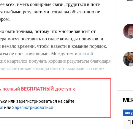
ее всех, иметь обширные связи, трудиться в поте
ся слабыми результатами, тогда вы объективно не
ером.
но быть точным, потому что многое зависит от
ра могут поставить во главе команды новичков, и,
 немало времени, чтобы навести в команде порядок,
овсем не впечатляющими. Между тем и
плохой
их кварталов получать хорошие результаты благодаря
ству талантливая команда или он выжимает из своих
ляя их работать по ночам. Со временем, однако,
живается.
ь полный
БЕСПЛАТНЫЙ
доступ к
 держатся долго под началом босса, который их не
МЕ
ься или зарегистрироваться на сайте
т. Талантливому менеджеру обычно удается повысить
ся
или
Зарегистрироваться
команды, если он уполномочен осуществить реальные
авгу
1
Криса Кокса
ало другого менеджера,
, директора