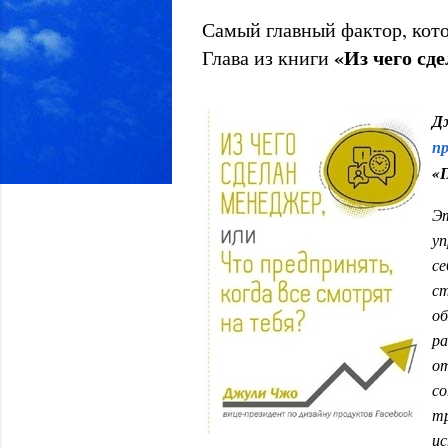
Самый главный фактор, кот
«
Из чего сд
Глава из книги
Д
пр
«П
Эт
уп
се
ст
об
р
от
со
тр
ис