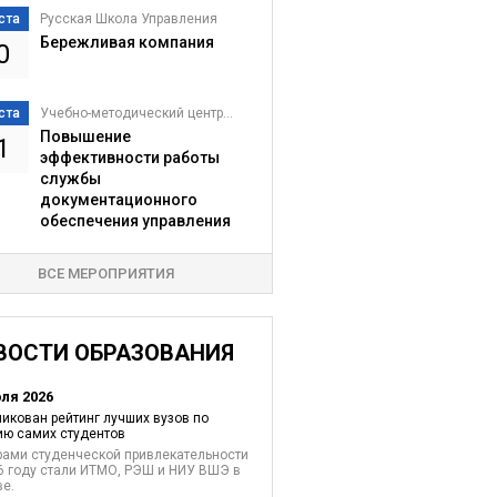
ста
Русская Школа Управления
Бережливая компания
0
ста
Учебно-методический центр...
Повышение
1
эффективности работы
службы
документационного
обеспечения управления
ВСЕ МЕРОПРИЯТИЯ
ВОСТИ ОБРАЗОВАНИЯ
юля 2026
икован рейтинг лучших вузов по
ю самих студентов
ами студенческой привлекательности
6 году стали ИТМО, РЭШ и НИУ ВШЭ в
е.