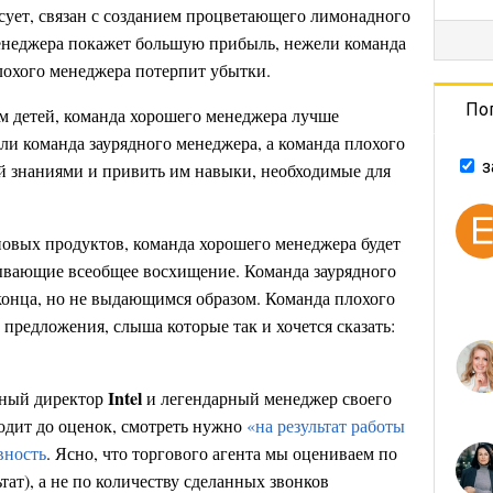
есует, связан с созданием процветающего лимонадного
менеджера покажет большую прибыль, нежели команда
лохого менеджера потерпит убытки.
По
ем детей, команда хорошего менеджера лучше
ли команда заурядного менеджера, а команда плохого
з
ей знаниями и привить им навыки, необходимые для
 новых продуктов, команда хорошего менеджера будет
ывающие всеобщее восхищение. Команда заурядного
 конца, но не выдающимся образом. Команда плохого
 предложения, слыша которые так и хочется сказать:
Intel
льный директор
и легендарный менеджер своего
ходит до оценок, смотреть нужно
«на результат работы
вность
. Ясно, что торгового агента мы оцениваем по
тат), а не по количеству сделанных звонков