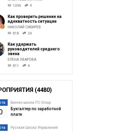
1296
9
Как проверить решение на
адекватность ситуации
НИКОЛАЙ СИБИРЕВ
818
24
Как удержать
руководителей среднего
звена
ЕЛЕНА УВАРОВА
811
6
РОПРИЯТИЯ (4480)
ста
Бизнес-школа ITC Group
Бухгалтер по заработной
0
плате
ста
Русская Школа Управления