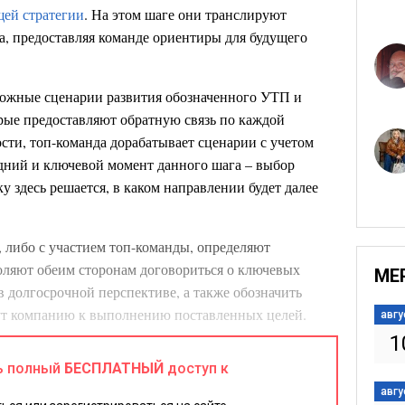
щей стратегии
. На этом шаге они транслируют
а, предоставляя команде ориентиры для будущего
можные сценарии развития обозначенного УТП и
орые предоставляют обратную связь по каждой
ости, топ-команда дорабатывает сценарии с учетом
дний и ключевой момент данного шага – выбор
у здесь решается, в каком направлении будет далее
, либо с участием топ-команды, определяют
воляют обеим сторонам договориться о ключевых
МЕ
 долгосрочной перспективе, а также обозначить
т компанию к выполнению поставленных целей.
авгу
гут быть:
1
ь полный
БЕСПЛАТНЫЙ
доступ к
о продукта (с захватом конкретной доли рынка),
авгу
м целевой аудитории;