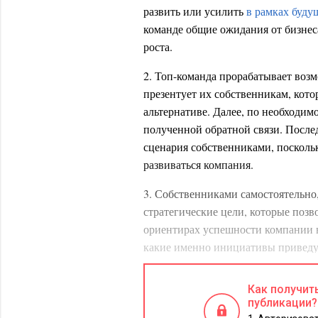
развить или усилить
в рамках буду
команде общие ожидания от бизнес
роста.
2. Топ-команда прорабатывает воз
презентует их собственникам, кот
альтернативе. Далее, по необходим
полученной обратной связи. После
сценария собственниками, поскольк
развиваться компания.
3. Собственниками самостоятельно
стратегические цели, которые поз
ориентирах успешности компании в
какие именно инициативы приведу
Примером стратегических целей мо
Как получит
успешный вывод на рынок новог
публикации?
удовлетворяющего потребностя