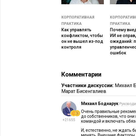
пути?
Выбор сделан. Какие выз
КОРПОРАТИВНАЯ
КОРПОРАТИВ
ПРАКТИКА
ПРАКТИКА
1. Синдром ботаника-новичка
Как управлять
Почему вне
конфликтом, чтобы
ИИ не опра
он не вышел из-под
ожиданий: п
Новичок выкапывает зерно из земли
контроля
управленче
понять, что не позволяет эти корн
ошибок
ни во время каждой встречи с топ-
выполнили, выбор сделали, а где в
чувствуя давление там, где должна
Комментарии
решения, руководители начинают со
Участники дискуссии:
Михаил 
достижимости поставленных целей
Марат Бисенгалиев
Рекомендация: заранее договоритесь
Михаил Боднарук
Руководи
результаты, как часто вы будете эт
Очень правильные рекомен
позволит управлять ожиданиями со 
до собственников, что они
+21655
командой и включать обяз
2. А верное ли решение мы п
И, естественно, не ждать б
менять. Внешние факторы э