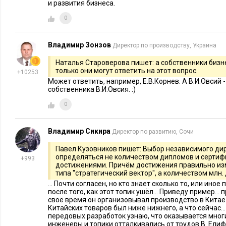
и развития бизнеса.
Для одних, таких меньшинство, это является основным видо
0
нет.
Executive.ru:
Как независимость директора обеспечиваетс
Владимир Зонзов
Директор по производству, Украина
Наталья Староверова пишет: а собственники бизн
С.Е.:
Доходы, получаемые в одной компании, должны соста
только они могут ответить на этот вопрос.
+10253
совокупных доходов независимого директора. Идеально, когд
Может ответить, например, Е.В.Корнев. А В.И.Овсий -
контрактов в разных обществах, тогда он материально незав
собственника В.И.Овсия. :)
компаний. Еще лучше, когда есть доходы, вообще не связанн
0
директоров.
Владимир Сикира
Директор по развитию, Сочи
Executive.ru:
О каком размере компенсации идет речь?
Павел Кузовников пишет: Выбор независимого ди
С.Е.:
В средних по размеру компаниях с государственным у
определяться не количеством дипломов и сертиф
+993
достижениями. Причём достижения правильно и
суммы 200-500 тыс. рублей в год на одного члена совета д
типа ''стратегический вектор'', а количеством млн.
госкомпании – отдельная история. В частном бизнесе: от 1 м
... Почти согласен, но кто знает сколько то, или ино
после того, как этот топик ушёл... Приведу пример... 
фиксированная часть и плюс к этому дополнительные пере
своё время он организовывал производство в Китае.
результатам.
Китайских товаров был ниже нижнего, а что сейчас..
передовых разработок узнаю, что оказывается мног
инженеры и топики отталкивались от трудов В. Елифер