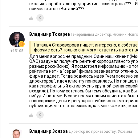
Executive.ru:
Как собственник может убедиться в том, что
сколько заработало предприятие... или страна???... 
позицию независимого директора, действительно способен
поимел с этого Виталий???...
Чему он должен верить – сертификатам? Членству в ассоц
0
Дипломам?
Владимир Токарев
Генеральный директор, Нижний Новг
С.Е.:
Всем этим факторам по совокупности, но ни одному и
безоговорочно. Если человек смог закончить вуз, входящий 
Наталья Староверова пишет: интересно, а собстве
форуме есть? только они могут ответить на этот в
+15105
или получил степень МВА или
DBA в хорошей бизнес-школ
Для меня вопрос не праздный. Один наш клиент (Мо
Западе есть добровольная сертификация в области корпорат
ОАО) задумал получить рейтинг корпоративного упр
разных российских). Я посмотрел информацию - о том
сертификаты не имеют обязательной разрешительной функци
рейтинга нет - а ''серая'' фирма развивается отлично
дополнительное преимущество. В РФ пока нет развитой си
фирма падает. Тогда родилось идея ''чем полезно 
директоров'', идея клиенту понравилась. Но пришел
есть краткосрочные программы по подготовке независимых 
как непрофильный актив очень крупной финансовой
МГУ
программа, организованная на базе
совместно с Ассо
входила). Потому хотелось бы тему обсудить, как Вы г
нибудь'' по теме. В свое время нашим клиентом был 
директоров. Членство в ассоциациях тоже важно. Это еще д
спонсорские деньги регулярно публиковал материал 
весомы рекомендации, результаты и опыт работы, в том числ
публикациям, что отслеживал, как мне кажется, мож
уровень экспертности, то есть, вся совокупность компетенц
0
количество плюсов может быть большим. И последний крит
действительно готов, может и хочет выполнять функцию не
Владимир Зонзов
Директор по производству, Украина
объективно отстаивать интересы развития бизнеса и всех а