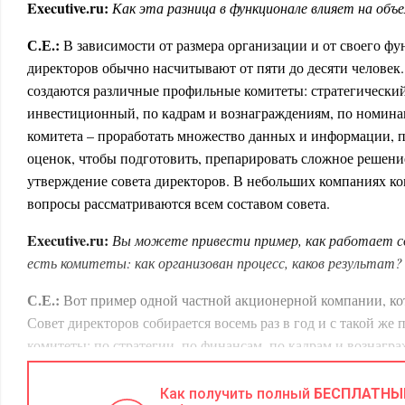
Executive.ru:
Как эта разница в функционале влияет на объ
С.Е.:
В зависимости от размера организации и от своего ф
директоров обычно насчитывают от пяти до десяти человек.
создаются различные профильные комитеты: стратегически
инвестиционный, по кадрам и вознаграждениям, по номина
комитета – проработать множество данных и информации, 
оценок, чтобы подготовить, препарировать сложное решени
утверждение совета директоров. В небольших компаниях ко
вопросы рассматриваются всем составом совета.
Executive.ru:
Вы можете привести пример, как работает со
есть комитеты: как организован процесс, каков результат?
С.Е.:
Вот пример одной частной акционерной компании, ко
Совет директоров собирается восемь раз в год и с такой же
комитеты: по стратегии, по финансам, по кадрам и вознагр
стратегии, который я возглавляю, за полтора-два года разра
процесс был начат с нуля, и был доведен до цифровых показ
Как получить полный
БЕСПЛАТНЫ