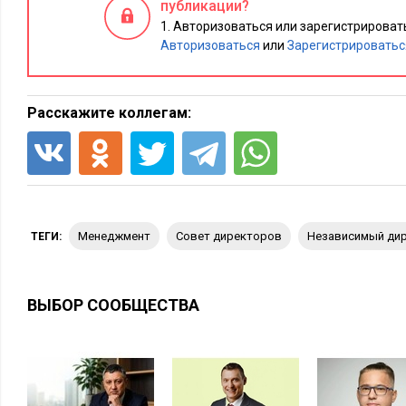
публикации?
мониторинга и обратной связи от общества. Параллельно д
Авторизоваться или зарегистрировать
решения по своим областям.
Авторизоваться
или
Зарегистрироватьс
Executive.ru:
Это большая компания?
С.Е.:
Нет, это средний бизнес.
Расскажите коллегам:
Executive.ru:
Можно ли было подготовить стратегию за бо
С.Е.:
стратегию
Да, если рассматривать
как документ и зак
экспертам. В нашем случае речь идет не только и не столько
интеллектуальной разработке, сколько о создании, несущес
менеджмент
совет директоров
независимый ди
ТЕГИ:
стратегического управления и плюс к тому документ со ст
цифрами. Поэтому комитет работал в двух направлениях. П
информация вверх для совета директоров. Оценка качества 
ВЫБОР СООБЩЕСТВА
рекомендации для совета. И второй – расширенный, внутрь 
внутренней экспертной группы, создающей стратегию и пр
внутри компании.
В двунаправленном режиме основное время требуется на то