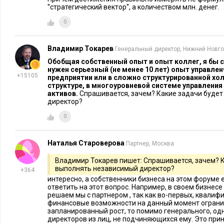
сценариев организации работ. К одному результату можно 
''стратегический вектор'', а количеством млн. денег.
Потому важнее найти не единственно правильный способ, 
0
довести до результата с имеющимися ресурсами.
Executive.ru:
А другие комитеты работали также активно
Владимир Токарев
Генеральный директор, Нижний Новг
Обобщая собственный опыт и опыт коллег, я бы с
С.Е.:
Периодичность их работы была такой же, а интенсивн
нужен серьезный (не менее 10 лет) опыт управле
+15105
предприятии или в сложно структурированной хо
Стратегический комитет всегда идет чуть впереди, задает 
структуре, в многоуровневой системе управления
другим комитетам по финансам, по кадрам и вознагражден
активов.
Спрашивается, зачем? Какие задачи буде
директор?
наработками и «приземляют» их на уровне функциональны
0
горизонтом планирования, таких как бюджет или положени
Executive.ru:
Сколько людей в России способны справляться
Наталья Староверова
Партнер, Москва
директора?
Владимир Токарев пишет: Спрашивается, зачем? 
выполнять независимый директор?
+364
С.Е.:
В профессиональных ассоциациях, партнерствах, так
интересно, а собственники бизнеса на этом форуме е
независимых директоров, Российский институт директор
ответить на этот вопрос. Например, в своем бизнесе
решаем мы с партнером , так как во-первых, квалиф
корпоративных директоров и менеджеров, Директориум,
финансовые возможности на данный момент ограни
союза промышленников и предпринимателей
состоит при
запланированный рост, то помимо генерального, од
директоров из лиц, не подчиняющихся ему. Это пр
которые позиционируют себя в качестве профессиональных