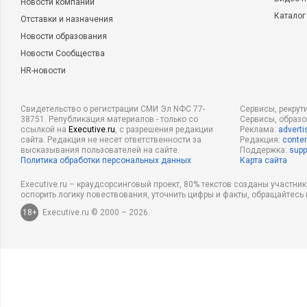
Новости компаний
до половины топ-менеджеров в первое время и до 3/4 в тече
Каталог
Отставки и назначения
Внутренние директора могут быть заинтересованы в сделке 
Новости образования
место Management Buy Out – выкуп бизнеса менеджментом.
Новости Сообщества
HR-новости
Executive.ru:
… а компании, которая покупает?
С.Е.:
Такая сделка совершенно точно относится к компетен
Свидетельство о регистрации СМИ Эл NФС 77-
Сервисы, рекрут
потому что покупка должна быть встроена в стратегию ком
38751. Републикация материалов - только со
Сервисы, образ
ссылкой на
Executive.ru
, с разрешения редакции
Реклама:
adverti
покупать не просто активы, которые есть на рынке по выгод
сайта. Редакция не несет ответственности за
Редакция:
conten
высказывания пользователей на сайте.
Поддержка:
supp
стратегически ценные и синергичные части бизнеса: произ
Политика обработки персональных данных
Карта сайта
новые и уникальные технологии, торговые марки, каналы п
Executive.ru – краудсорсинговый проект, 80% текстов созданы участни
определенные регионы, целевую аудиторию, и так далее.
оспорить логику повествования, уточнить цифры и факты, обращайтесь 
18+
Executive.ru © 2000 – 2026.
Executive.ru:
Таким образом, есть основания предполагать,
кризисных явлений актуальность совета директоров как и
рынке в обозримом будущем будет возрастать?
С.Е.:
Вообще, спрос на прозрачное эффективное управление
медленно, но возрастает. Очевидны факторы, актуализации 