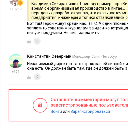
Владимир Сикира пишет: Приведу пример... про Ви
без личных предпочтений.
время он организовывал производство в Китае... ..
+10253
передовых разработок узнаю, что оказывается мн
Executive.ru:
предприятия, инженеры и топики отталкивались от
Какими именно компетенциями должен облад
Вот так! Герои живут среди нас. :) П.С. А один япон
заплатить советским журналам, за идеи-конструкци
С.Е.:
В идеале совет директоров должен быть сбалансирова
выпуск продукции. Не смог заплатить.
компетенциям: власть и позиция собственника, исполните
0
отраслевая экспертиза, стратегия, финансы, управление пер
специфические, как кризис-менеджмент или информационн
Константин Северный
Менеджер, Санкт-Петербург
Независимый директор может обладать как универсальными 
Независимый директор - это страж вашей личной жиз
отраслевыми компетенциями.
она есть. Он должен быть там, где он должен быть :)
+171
Executive.ru:
Совет директоров – это финальный этап кар
0
которая ведет к следующему этапу?
С.Е.:
В западном бизнесе часто на позиции в советах дирек
Оставлять комментарии могут то
которые уходят из активного исполнительного менеджмент
зарегистрированные пользовател
возрасте 50+ задает себе вопрос, хочет ли он оставаться в
Войти
или
Зарегистрироваться
управлении, или ему интереснее найти другую форму для р
российских советах директоров есть много менеджеров этог