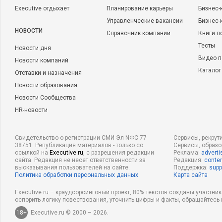
Executive отдыхает
Планирование карьеры
Бизнес-
Управленческие вакансии
Бизнес-
НОВОСТИ
Справочник компаний
Книги п
Тесты
Новости дня
Видео п
Новости компаний
Каталог
Отставки и назначения
Новости образования
Новости Сообщества
HR-новости
Свидетельство о регистрации СМИ Эл NФС 77-
Сервисы, рекрут
38751. Републикация материалов - только со
Сервисы, образ
ссылкой на
Executive.ru
, с разрешения редакции
Реклама:
adverti
сайта. Редакция не несет ответственности за
Редакция:
conten
высказывания пользователей на сайте.
Поддержка:
supp
Политика обработки персональных данных
Карта сайта
Executive.ru – краудсорсинговый проект, 80% текстов созданы участни
оспорить логику повествования, уточнить цифры и факты, обращайтесь 
18+
Executive.ru © 2000 – 2026.