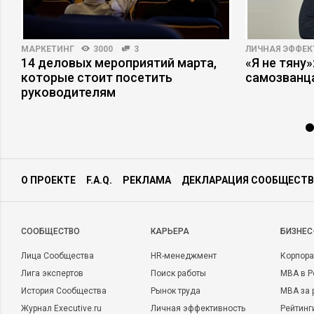
МАРКЕТИНГ
3000
3
ЛИЧНАЯ ЭФФЕ
14 деловых мероприятий марта,
«Я не тяну
которые стоит посетить
самозванц
руководителям
О ПРОЕКТЕ
F.A.Q.
РЕКЛАМА
ДЕКЛАРАЦИЯ СООБЩЕСТВ
CООБЩЕСТВО
КАРЬЕРА
БИЗНЕС
Лица Сообщества
HR-менеджмент
Корпора
Лига экспертов
Поиск работы
MBA в Р
История Сообщества
Рынок труда
MBA за 
Журнал Executive.ru
Личная эффективность
Рейтинг