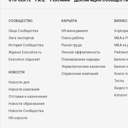
О ПРОЕКТЕ
F.A.Q.
РЕКЛАМА
ДЕКЛАРАЦИЯ СООБЩЕСТВ
Анна Уткина, руководитель пресс-с
Методы оценки эффективности PR-комп
CООБЩЕСТВО
КАРЬЕРА
БИЗНЕС
качественные и количественные. При этом количественные 
Лица Сообщества
HR-менеджмент
Корпора
аутсорс PR-агентству или воспользоваться услугами сервис
Лига экспертов
Поиск работы
MBA в Р
подсчета медиаиндекса и пр. Качественную оценку может п
История Сообщества
Рынок труда
MBA за 
специалист, хорошо разбирающийся в бизнесе компании.
Журнал Executive.ru
Личная эффективность
Рейтинг
Количественные методы предполагают подсчет показателей
Executive отдыхает
Планирование карьеры
Бизнес-
периодом. Здесь в KPI, как правило, закладывается рост п
Управленческие вакансии
Бизнес-
месяцу или году. Измерять можно практически что угодно:
НОВОСТИ
Справочник компаний
Книги п
компании, запросов СМИ
и представителей отрасли в адре
Тесты
Новости дня
пресс-релизов и выходов по итогам, аккредитовавшихся на
Видео п
Новости компаний
воронку пришедших и опубликовавших по итогам материал
Каталог
Отставки и назначения
СМИ, количество пресс-мероприятий, инфоповодов, коммент
Новости образования
Новости Сообщества
Здесь же можно делать различные разбивки: например, по 
HR-новости
позитив-негатив-нейтрал; по типам и видам СМИ: печатные
отраслевые, лайфстайл, СМИ из топовых и не топовых пози