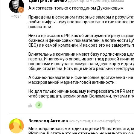
Дмитрий Ляшенко
Директор по маркетингу, Москва
последовательные, стоит посмотреть на изменение показате
А я согласен только с господином Дужниковым.
в кампании по привлечению инвестиций на краудлендинго
+4084
Приведены в основном тизерные замеры и результа
оценивали количество регистраций инвесторов и объем инв
любит цифры - ему вполне прокатят в отчетах все 
показатели.
Бывали публикации в СМИ, которые приносили десятки рег
Никто не сказал о PR, как об инструменте репутаци
почти не приносили денег (обычно это нецелевые для нас 
бизнеса и финансовых показателей, а лояльности Ц
СЕО) и к самой компании. И как раз это не замерят
наоборот, публикации в специализированных СМИ, пишущ
раз давали несколько инвесторов с большими портфелями (для
Влиятельные компании имеют базу подписчиков цел
газеты. И напрямую опрашивают (под разной личин
вопросами и получают самую валидную карту и для 
3. Оценить влияние публикации на конверсию. Мы целенап
общей стратегии. Есть ещё много реальных инструм
целевой аудитории ощущение «все пишут про эту Пенензу».
А бизнес-показатели и финансовые достижения - не 
СМИ мы ставили на таргет в Facebook по ЦА. По тем, кто в
массированной маркетинговой активности.
публикацией, уже запускали прямую рекламу продукта. По 
Но для только начинающему интересоваться PR мет
публикация принесла больше лидов и инвестиций.
чтоб застращать всеми этими Волюмами, путами и 
3
4. Оценить «классику». Да, мы «двинуты» на продажах, но э
PR сугубо продающим каналом (в нашем понимании
PR не 
Всеволод Антонов
Консультант, Санкт-Петербург
Поэтому оцениваем PR также по количеству публикаций, 
Мне понравилась методика оценки PR активности, к
медиаиндексу.
PRonline. В статье это не отражено, но немного их 