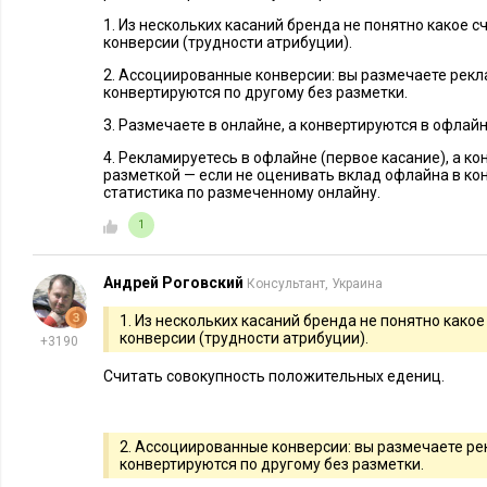
то можно посмотреть количество переходов в Яндекс.Метр
1. Из нескольких касаний бренда не понятно какое
выбрать Отчеты – источники – сайты. Добавить условие: ви
конверсии (трудности атрибуции).
один из источников трафика – переходы с сайтов. И справа у
2. Ассоциированные конверсии: вы размечаете рекла
конвертируются по другому без разметки.
3. Размечаете в онлайне, а конвертируются в офлайн
4. Рекламируетесь в офлайне (первое касание), а ко
разметкой — если не оценивать вклад офлайна в кон
статистика по размеченному онлайну.
1
Андрей Роговский
Консультант, Украина
1. Из нескольких касаний бренда не понятно как
конверсии (трудности атрибуции).
+3190
Считать совокупность положительных едениц.
2. Ассоциированные конверсии: вы размечаете рек
конвертируются по другому без разметки.