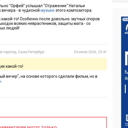
льно "Орфей" услышал "Отражение" Натальи
к вечера - в чудесной
музыке
этого композитора.
к какой-то! Особенно после довольно мутных споров
РЕ
ыходок всяких неврастеников, защиты мата - со
ных людей!
 партнер, Санкт-Петербург
04 июля 2026, 23:41
ик какой-то!
ый вечер", на основе которого сделали фильм, но в
ь
.
омментарии могут только