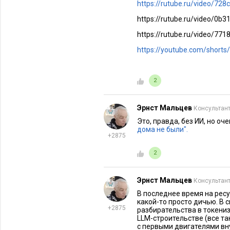
https://rutube.ru/video/7
https://rutube.ru/video/0
https://rutube.ru/video/7
https://youtube.com/shor
2
Эрнст Мальцев
Консультант
Это, правда, без ИИ, но оч
дома не были".
+2875
2
Эрнст Мальцев
Консультант
В последнее время на ресу
какой-то просто дичью. В с
+2875
разбирательства в токени
LLM-строительстве (все так
с первыми двигателями вн