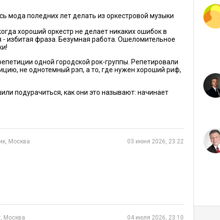
сь мода поледних лет делать из оркестровой музыки
огда хороший оркестр не делает никаких ошибок в
я - избитая фраза. Безумная работа. Ошеломительное
и!
 репетиции одной городской рок-группы. Репетировали
ию, не однотемный рэп, а то, где нужен хороший риф,
шили подурачиться, как они это называют: начинает
ик, Москва
03 июня 2026, 23:22
, Москва
04 июля 2026, 23:10