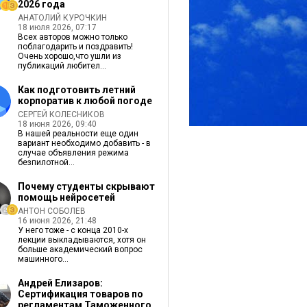
2026 года
АНАТОЛИЙ КУРОЧКИН
18 июля 2026, 07:17
Всех авторов можно только
поблагодарить и поздравить!
Очень хорошо,что ушли из
публикаций любител...
Как подготовить летний
корпоратив к любой погоде
СЕРГЕЙ КОЛЕСНИКОВ
18 июня 2026, 09:40
В нашей реальности еще один
вариант необходимо добавить - в
случае объявления режима
безпилотной...
Почему студенты скрывают
помощь нейросетей
АНТОН СОБОЛЕВ
16 июня 2026, 21:48
У него тоже - c конца 2010-х
лекции выкладываются, хотя он
больше академический вопрос
машинного...
Андрей Елизаров:
Сертификация товаров по
регламентам Таможенного