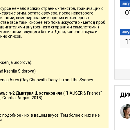
авгу
сурсе немало всяких странных текстов, граничащих с
0
 связи с этим, остаток вечера, после некоторого
низации, семплировании и прочих инженерных
тве (все таки, скорее это пока искусство - метод проб
 двигателями внутреннего сгорания и самолетами,)
монизации текущего бытия. Дело, конечно вкуса и
авгу
енно список.
1
Ksenija Sidorova).
d Ksenija Sidorova).
enas Aires (Ray Chenwith Tianyi Lu and the Sydney
Вальс №2
Дмитрия Шостаковича
( "HAUSER & Friends"
ДИ
, Croatia, August 2018).
подобное - но в вашем вкусе! Тем более о них и не
и.