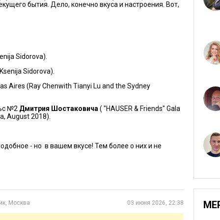
кущего бытия. Дело, конечно вкуса и настроения. Вот,
enija Sidorova).
Ksenija Sidorova).
as Aires (Ray Chenwith Tianyi Lu and the Sydney
льс №2
Дмитрия Шостаковича
( "HAUSER & Friends" Gala
ia, August 2018).
добное - но в вашем вкусе! Тем более о них и не
МЕ
ик, Москва
03 июня 2026, 22:38