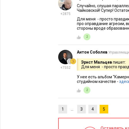
Случайно, слушая паралле
Чайковской! Супер! Остато
+2875
Для меня - просто празди
про оправдание агресии, в
стороны вроде образован
2
Антон Соболев
Управляющий
Эрнст Мальцев
пишет:
Для меня - просто празд
+7552
У нее есть альбом "Камерн
студийном качестве -
здес
2
1
…
3
4
5
Оставлять к