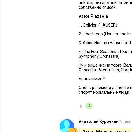
некоторой гармонизации те
собственно список.
Astor Piazzola
1. Oblivion (HAUSER)
2. Libertango (Hauser and Ks
3. Adios Nonino (Hauser and 
4. The Four Seasons of Buen
Symphony Orchestra)
Ну и вишенка на торте: Ва
Concert in Arena Pula, Croat
Брависсимо!!!
Очень рекомендую нечто по
спорят нормальные люди.
3
Анатолий Курочкин
Аналит
Эрнст Мальцев
пишет: