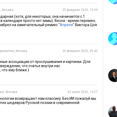
, Москва
25 февраля 2025, 15:09
дарная (хотя, для некоторых, она начинается с 1
 в календаре просто нет зимы). Весна - время перемен,
 набрел на замечательный ремикс "
Апреля
" Виктора Цоя
.
 развитию, Москва
26 февраля 2025, 09:42
азные ассоциации от прослушивания и картинки. Для
верждение, что счатье внутри нас .
 что ему ближе )
ант, Москва
02 июля 2025, 14:27
хнологии возвращают нам классику. Без ИИ пожалуй мы
этих шедевров Русской поэзии в современной