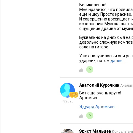
Великолепно!
Мне нравится, что появила
ещё и шоу.Просто красиво.
И совершенно восхищает, к
исполнении. Музыка льетс
ощущение драйва от музык
Буквально на днях был на
довольно сложную композиц
соло на гитаре.
У них получилось и они ре
ударник, потом
далее…
5
Анатолий Курочкин
Аналит
Вот ещё очень круто!
Артемьев.
+32628
Эдуард Артемьев
5
Эрнст Мальцев
Консультант