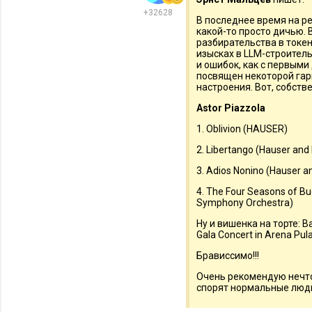
+32628
В последнее время на ре
какой-то просто дичью. В
разбирательства в токе
изысках в LLM-строительс
и ошибок, как с первыми
посвящен некоторой гар
настроения. Вот, собств
Astor Piazzola
1. Oblivion (HAUSER)
2. Libertango (Hauser and 
3. Adios Nonino (Hauser an
4. The Four Seasons of Bu
Symphony Orchestra)
Ну и вишенка на торте: 
Gala Concert in Arena Pula
Брависсимо!!!
Очень рекомендую нечто 
спорят нормальные люд