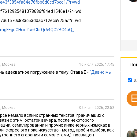
28ce43f3854fa64e76fbb6d0cd7bcd1/?r=wd
b31f7612925481378686f84ed1546e1/?r=wd
718736f570c833c63d0ac712eca975a/?r=wd
ts/mgFFgoGHcio?si=CbrQr64QG2BG4pQ_
По
, Москва
10 июля 2025, 17:45
ень адекватное погружение в тему: Отава Ё -
"Давно мы
з
, Москва
02 июня 2026, 22:52
рсе немало всяких странных текстов, граничащих с
вязи с этим, остаток вечера, после некоторого
зации, семплировании и прочих инженерных изысках в
и, скорее это пока искусство - метод проб и ошибок, как
утреннего сгорания и самолетами,) посвящен