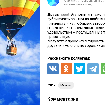
Аналитик, Информационные и
высокие технологии, ...
Друзья мои! Эту темы мы уже не
публиковать ссылки на любимые
плейлисты), на любимых авторов
советские и современные. свои 
удовольствием послушал. Ну а те
приветствую!
Могу чуток проконсультировать
друзьях имею очень хороших з
Расскажите коллегам:
музыка
ТЕГИ:
Комментарии