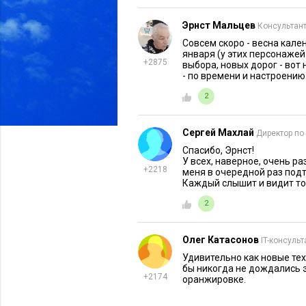
Эрнст Мальцев
Консультант
Совсем скоро - весна кален
января (у этих персонажей
+2875
выбора, новых дорог - вот
- по времени и настроению
2
Сергей Махлай
Директор по
Спасибо, Эрнст!
У всех, наверное, очень р
+2218
меня в очередной раз подт
Каждый слышит и видит то,
2
Олег Катасонов
IT-консульт
Удивительно как новые те
бы никогда не дождались 
+2174
оранжировке.