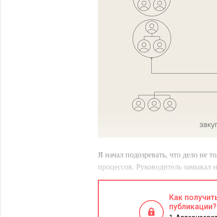
Я начал подозревать, что дело не т
процессов. Руководитель замыкал 
менеджерами происходило не по о
договоренностей. Это создавало ха
Как получит
«по договоренности», а не по поня
публикации?