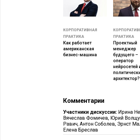
Кроме того такой подход давал бы 
искренне делиться такой информаци
Я решил действовать аккуратно – б
КОРПОРАТИВНАЯ
КОРПОРАТИВ
том, чтобы найти виноватых, а в т
ПРАКТИКА
ПРАКТИКА
команды.
Как работает
Проектный
американская
менеджер
Какие инструменты мы использовал
бизнес-машина
будущего –
оператор
визуализации структуры коммуник
нейросетей 
политическ
Neo4j помогал представить отно
архитектор?
видно, кто с кем взаимодействуе
GPT использовали для классифи
уровнях происходят задержки и
Комментарии
Plotly –
для визуализации
, чтоб
Участники дискуссии:
Ирина Н
команды.
Вячеслав Фомичев
,
Юрий Волщу
Равич
,
Антон Соболев
,
Эрнст Ма
Как проходил процесс аналит
Елена Бреслав