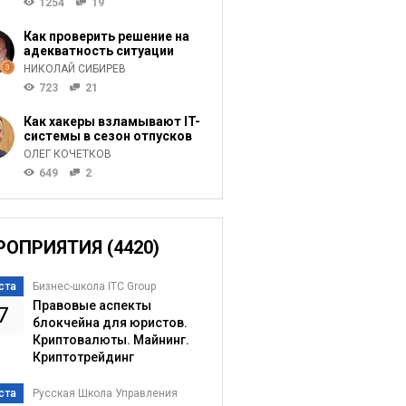
1254
19
Как проверить решение на
адекватность ситуации
НИКОЛАЙ СИБИРЕВ
723
21
Как хакеры взламывают IT-
системы в сезон отпусков
ОЛЕГ КОЧЕТКОВ
649
2
РОПРИЯТИЯ (4420)
ста
Бизнес-школа ITC Group
Правовые аспекты
7
блокчейна для юристов.
Криптовалюты. Майнинг.
Криптотрейдинг
ста
Русская Школа Управления