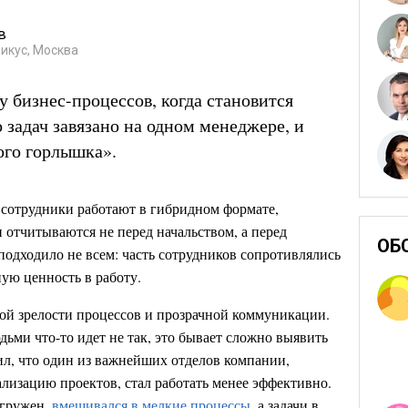
в
икус, Москва
у бизнес-процессов, когда становится
 задач завязано на одном менеджере, и
ого горлышка».
сотрудники работают в гибридном формате,
 отчитываются не перед начальством, а перед
ОБ
 подходило не всем: часть сотрудников сопротивлялись
ую ценность в работу.
кой зрелости процессов и прозрачной коммуникации.
ьми что-то идет не так, это бывает сложно выявить
тил, что один из важнейших отделов компании,
ализацию проектов, стал работать менее эффективно.
егружен,
вмешивался в мелкие процессы
, а задачи в