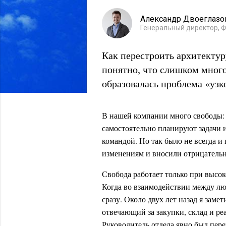
Александр Двоеглазо
Генеральный директор, Ф
Как перестроить архитектур
понятно, что слишком много
образовалась проблема «узк
В нашей компании много свободы: 
самостоятельно планируют задачи и
командой. Но так было не всегда и
изменениям и вносили отрицательн
Свобода работает только при высо
Когда во взаимодействии между люд
сразу. Около двух лет назад я заме
отвечающий за закупки, склад и ре
Руководитель отдела явно был пер