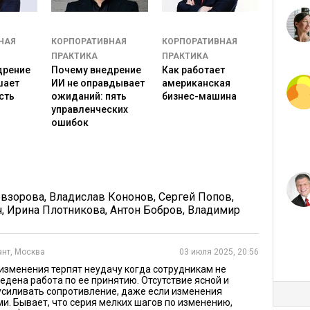
ство безопасности. Люди привыкают к движению,
иться. Что новая практика не про «контроль», а про
я импульс к развитию. Не потому, что сверху «дали
НАЯ
КОРПОРАТИВНАЯ
КОРПОРАТИВНАЯ
ПРАКТИКА
ПРАКТИКА
 – это по силам.​
дрение
Почему внедрение
Как работает
шает
ИИ не оправдывает
американская
актики.
сть
ожиданий: пять
бизнес-машина
управленческих
ходе на Agile использовали «правило 5 минут».
ошибок
и строго по таймеру. Инструменты внедряли
ч, потом ретроспективы. В результате: 68%
з снижения продуктивности.
мобилей внедрил этапность при цифровизации: В
евзорова
,
Владислав Кононов
,
Сергей Попов
,
 одному документу вместо использования бумажного
ч
,
Ирина Плотникова
,
Антон Бобров
,
Владимир
автоматизация первой формы учета. Экономия: 23 млн
сонала.
ант, Москва
03 июля 2025, 20:56
роизменений
изменения терпят неудачу когда сотрудникам не
едена работа по ее принятию. Отсутствие ясной и
силивать сопротивление, даже если изменения
и. Бывает, что серия мелких шагов по изменению,