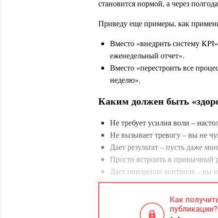
становится нормой, а через полгода 
Приведу еще примеры, как примен
Вместо «внедрить систему KPI»
еженедельный отчет».
Вместо «перестроить все проц
неделю».
Каким должен быть «здор
Не требует усилия воли – насто
Не вызывает тревогу – вы не чув
Дает результат – пусть даже ми
Просто встроить в привычный 
Дает ощущение контроля – вы не
следующий камень.
Придает уверенности.​
Как получит
публикации?
Самый частый барьер в обучении и 