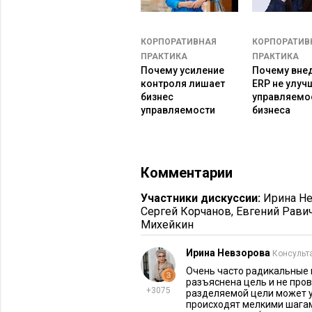
Маленькие шаги создают простран
видят, что можно меняться и не руш
доверие. Так в компании появляетс
КОРПОРАТИВНАЯ
КОРПОРАТИВ
ПРАКТИКА
ПРАКТИКА
задачу», а потому, что стало понятно
Почему усиление
Почему вне
контроля лишает
ERP не улуч
Приведу несколько примеров из пр
бизнес
управляемо
управляемости
бизнеса
В банковском секторе. При пере
Ежедневные стендапы проходил
постепенно: сначала доски зада
сотрудников адаптировались бе
Комментарии
В промышленности. Завод авто
Участники дискуссии:
Ирина Н
первую неделю сканировали по
Сергей Корчанов
,
Евгений Рави
архива. На четвертой неделе – 
Михейкин
руб./год без сопротивления пер
Ирина Невзорова
Консульт
Алгоритм внедрения мик
Очень часто радикальные 
разъяснена цель и не пров
+3075
разделяемой цели может у
1. Выбор точки входа.
происходят мелкими шагам