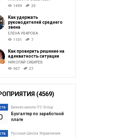
1499
20
Как удержать
руководителей среднего
звена
ЕЛЕНА УВАРОВА
1101
7
Как проверить решение на
адекватность ситуации
НИКОЛАЙ СИБИРЕВ
907
27
РОПРИЯТИЯ (4569)
ста
Бизнес-школа ITC Group
Бухгалтер по заработной
0
плате
ста
Русская Школа Управления