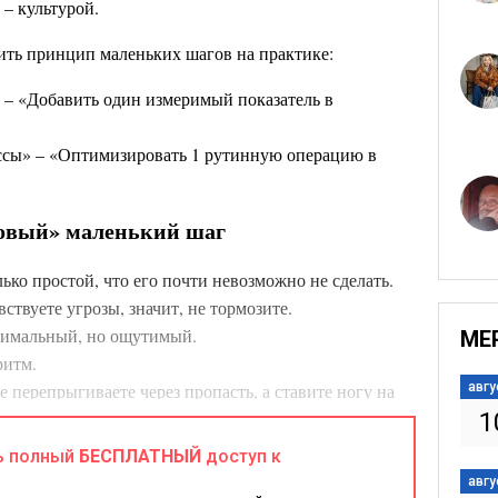
– культурой. ​
ить принцип маленьких шагов на практике:
 – «Добавить один измеримый показатель в
ессы» – «Оптимизировать 1 рутинную операцию в
овый» маленький шаг
лько простой, что его почти невозможно не сделать.
ствуете угрозы, значит, не тормозите.
нимальный, но ощутимый.​
МЕ
ритм.
 перепрыгиваете через пропасть, а ставите ногу на
авгу
1
ь полный
БЕСПЛАТНЫЙ
доступ к
авгу
саморазвитии – это «не знаю, с чего начать». Ответ