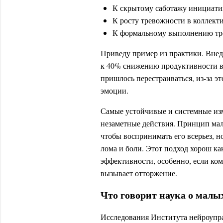
К скрытому саботажу инициати
К росту тревожности в коллекти
К формальному выполнению тре
Приведу пример из практики. Вне
к 40% снижению продуктивности в 
пришлось перестраиваться, из-за э
эмоции.
Самые устойчивые и системные изме
незаметные действия. Принцип мал
чтобы воспринимать его всерьез, н
лома и боли. Этот подход хорош как
эффективности, особенно, если ко
вызывает отторжение.​
Что говорит наука о малы
Исследования Института нейроупр