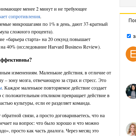
анимающее менее 2 минут и не требующее
вает сопротивления
.
По
яемые микрошагами по 1% в день, дают 37-кратный
мула сложного процента).
з
е «барьера старта» на 20 секунд повышает
на 40% (исследование Harvard Business Review).
 эффективны?
енным изменениям. Маленькие действия, в отличие от
у – зону мозга, отвечающую за страх и стресс. Это
м
. Каждое маленькое повторяемое действие создает
 с положительным откликом превращает действие в
стью культуры, если ее разделяет команда. ​
обратной связи, а просто договариваетесь, что на
ечает на вопрос: что было хорошо и что можно
до», просто как часть диалога. Через месяц это