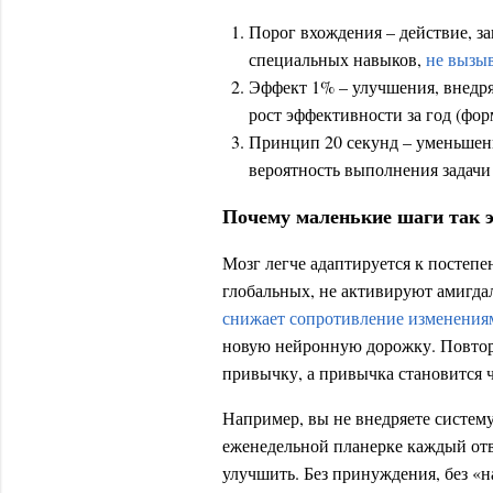
Порог вхождения – действие, з
специальных навыков,
не вызы
Эффект 1% – улучшения, внедр
рост эффективности за год (фор
Принцип 20 секунд – уменьшени
вероятность выполнения задачи 
Почему маленькие шаги так
Мозг легче адаптируется к постеп
глобальных, не активируют амигдал
снижает сопротивление изменения
новую нейронную дорожку. Повтор
привычку, а привычка становится ча
Например, вы не внедряете систему 
еженедельной планерке каждый отв
улучшить. Без принуждения, без «на