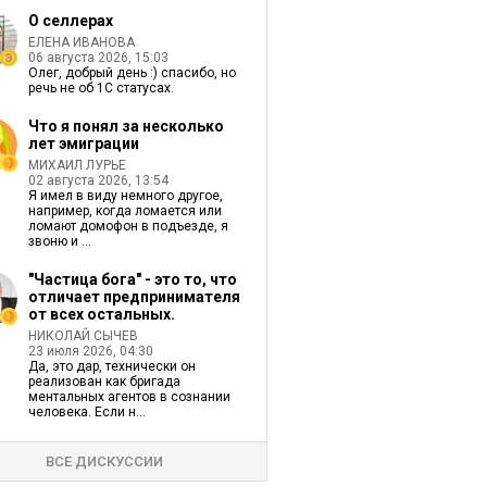
О селлерах
ЕЛЕНА ИВАНОВА
06 августа 2026, 15:03
Олег, добрый день :) спасибо, но
речь не об 1С статусах.
Что я понял за несколько
лет эмиграции
МИХАИЛ ЛУРЬЕ
02 августа 2026, 13:54
Я имел в виду немного другое,
например, когда ломается или
ломают домофон в подъезде, я
звоню и ...
"Частица бога" - это то, что
отличает предпринимателя
от всех остальных.
НИКОЛАЙ СЫЧЕВ
23 июля 2026, 04:30
Да, это дар, технически он
реализован как бригада
ментальных агентов в сознании
человека. Если н...
ВСЕ ДИСКУССИИ