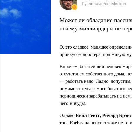
Руководитель, Москва
Может ли обладание пассивн
почему миллиардеры не пере
О, это сладкое, манящее определе
привкусом лобстера, под живую му
Впрочем, богатейший человек мир
отсутствием собственного дома, по
— работать надо. Ладно, допустим,
помимо статуса самого богатого ч
периодически зарабатывать на нем
чего-нибудь).
Билл Гейтс, Ричард Брэн
Однако
Forbes
топа
на пенсию тоже не тор