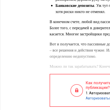
Банковские депозиты
. Уж тут
хотя риски никто не отменял.
В конечном счете, любой вид пасси
Более того, с передачей в доверит
касается. Многие застройщики пред
Вот и получается, что пассивные д
– все решения и действия чужие. И
определению недопустимо.
Можно ли так зарабатывать? Конечн
мифа про легкость затеи). Однако
выход за границы
очередного цикла
Как получит
противоположный тренд. Причем в 
публикации?
объектами недвижимости, ценными
Авторизоват
среагировать упреждающе. Поскольк
Авторизовать
смотрите отчеты, всегда задним ч
может содержать сообщение о ката