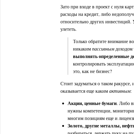
Зато при входе в проект с нуля кар
расходы на кредит, либо недополу
относительно других инвестиций. 
улететь.
Только обратите внимание во
никаким
пассивным
доходом 
выполнять определенные д
контролировать эксплуатацию
это, как не бизнес?
Стоит задуматься о таком ракурсе,
оказывается еще каким
активным
:
Акции, ценные бумаги
. Либо в
нужны компетенции, мониторинг
многим позициям еще и лиценз
Золото, другие металлы, нефть,
разбираться, держать руку на пу