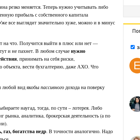
тина резко меняется. Теперь нужно учитывать либо
ченную прибыль с собственного капитала
Уже все выглядит значительно хуже, можно и в минус
По
т на что. Получится выйти в плюс или нет —
з
нужно
тут и не пахнет. В любом случае
ействия
, принимать на себя риски,
 объекта, вести бухгалтерию, даже АХО. Что
 и любой вид якобы
пассивного
дохода на поверку
ыбираете наугад, тогда, по сути – лотерея. Либо
 рынка, аналитика, брокерская деятельность (а по
ии).
 газ, богатства недр
. В точности аналогично. Надо
льсе.