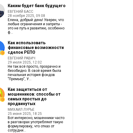
Каким будет банк будущего
ЕВГЕНИЙ БАСС
28 ноября 2025, 09:08
Елена, добрый день! Уверен, что
любые ограничения и запреты -
это не путь к развитию, особенно
ф...
Как использовать
финансовые возможности
сделок РЕПО
ЕВГЕНИЙ РАВИЧ
29 июля 2025, 12:02
Не так всё просто, прозрачно и
безобидно. В своё время была
печальная история фондов
"Премьер", У...
Как защититься от
мошенников: способы от
самых простых до
продвинутых
МИХАИЛ ЛУРЬЕ
25 июня 2025, 18:25
Вот интересно, мошенники часто
в разговорах употребляют такую
формулировку, что отказ от
сотрудни...