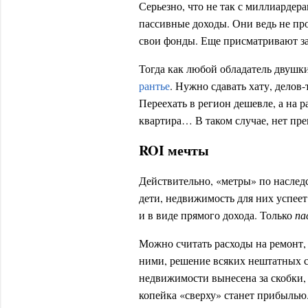
Серьезно, что не так с миллиарде
пассивные доходы. Они ведь не п
свои фонды. Еще присматривают за
Тогда как любой обладатель двушки
рантье
. Нужно сдавать хату, делов-
Переехать в регион дешевле, а на р
квартира… В таком случае, нет пр
ROI мечты
Действительно, «метры» по наследст
дети, недвижимость для них успеет
и в виде прямого дохода. Только
па
Можно считать расходы на ремонт, 
ними, решение всяких нештатных с
недвижимости вынесена за скобки, 
копейка «сверху» станет прибылью