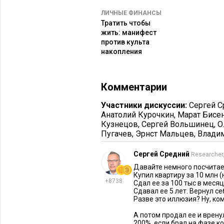
присмотреться к другой стратегии.
ЛИЧНЫЕ ФИНАНСЫ
Тратить чтобы
Нет, речь не о слежке за успешным
жить: манифест
— от гуру инфобиза до профессион
против культа
накопления
повторять чужие ходы. Есть даже т
действиями игроков, которые явно
финансового удовлетворения не пр
Комментарии
решений.
Участники дискуссии:
Сергей С
Как насчет того, чтобы вкладывать
Анатолий Курочкин
,
Марат Бисе
Кузнецов
,
Сергей Вольшинец
,
О
неотчуждаемые.
Пугачев
,
Эрнст Мальцев
,
Влади
Инвестиции в себя
Сергей Средний
Researcher
Давайте немного посчитае
Благодаря рекламе, финансовые о
Купил квартиру за 10 млн (
на все риски и опасности, они слу
+8738
Сдал ее за 100 тыс в месяц
Сдавал ее 5 лет. Вернул се
доверия, на кого хочется поставить:
Разве это иллюзия? Ну, кому
Человек, с юности откладывающ
А потом продал ее и врену
200%, если брал на фазе к