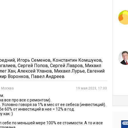
и игроками. Это отдельная индустрия, очень широкая
альных брокерских контор. Все они предлагают
айные Санты, техника натуральной слежки за
 не афишируются. Однако никакой вуайеризм
инесет. Вы просто станете заложником чужих
редний
,
Игорь Семенов
,
Константин Комшуков
,
ся в собственные активы? Безрисковые,
нгалиев
,
Сергей Попов
,
Сергей Лавров
,
Михаил
лег Хан
,
Алексей Уланов
,
Михаил Лурье
,
Евгений
мир Воронков
,
Павел Андреев
, Москва
19 мая 2023, 17:33
м.
перации окружены притягательным ореолом. Несмотря
на все про все с ремонтом).
жат примером. Кто вызывает больше уважения,
. Условно говоря за 1% в мес от ее себеса (инвестиций).
бе 60% от инвестиций в нее = 12% в год.
 как :)
ий каждую копейку, цент, все, что получилось
л себе по меньшей мере 100% ее стоимости. А то и все
РЕ
отлована.