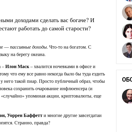
ыми доходами сделать вас богаче? И
стают работать до самой старости?
ние —
пассивные доходы
. Что-то на богатом. С
зыку на берегу океана.
Илон Маск
а –
– хвалится ночевками в офисе и
тому что ему все равно некогда было бы туда ездить
ОБ
 у него такой пиар. Просто публичный образ, чтобы
еловека сохранить очарование инфлюенсера (и
, «случайно» упоминая акции, криптовалюты, еще
сон, Уоррен Баффетт
и многие другие завсегдатаи
опятся. Странно, правда?