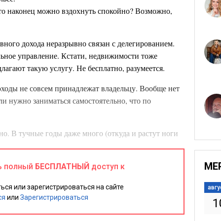
-то наконец можно вздохнуть спокойно? Возможно,
вного дохода неразрывно связан с делегированием.
ельное управление. Кстати, недвижимости тоже
лагают такую услугу. Не бесплатно, разумеется.
оходы не совсем принадлежат владельцу. Вообще нет
ли нужно заниматься самостоятельно, что по
о. В тучные годы даже много (откуда и растут ноги
 ключевой аспект инвестиций — игра вдолгую. А
 роста и безудержной радости чреват попаданием на
МЕ
ь полный
БЕСПЛАТНЫЙ
доступ к
случае доверительного управления капиталом,
 бумагами, другими активами вы не можете
ься или зарегистрироваться на сайте
авгу
у вообще никак не участвуете в процессе, просто
ся
или
Зарегистрироваться
1
ислом. Очередной из них вместо приятных дивидендов
строфических потерях.