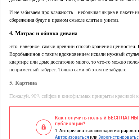
И не забываем про влажность – небольшая дырка в пакете и
сбережения будут в прямом смысле слиты в унитаз.
4. Матрас и обивка дивана
Это, наверное, самый древний способ хранения ценностей. 
Воробьянинов с таким вдохновением искали нужный стульчи
квартире или доме достаточно много, то что-то можно поло
неприметный табурет. Только сами об этом не забудьте.
5. Картина
Пожалуй, 90% сейфов в кинофильмах прикрыты красивой к
Это еще один давний и всем известный способ спрятать сб
знают точно, потому место не самое безопасное.
Как получить полный
БЕСПЛАТНЫ
6. Книги
публикации?
Авторизоваться или зарегистрировать
Этот способ оправдан только в том случае, если у вас домаш
Авторизоваться
или
Зарегистрироватьс