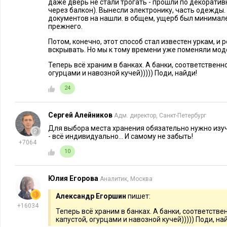
даже дверь не стали трогать - прошли по декоративн
в которой нет проводов. Если сумма большая, то можно сдел
через балкон). Вынесли электронику, часть одежды. 
документов на нашли. в общем, ущерб был минимале
где разместить тайник, и прикрыть его стандартной крышко
прежнего.
натуральности воткните в нее провод какой-то лампы и при
Потом, конечно, этот способ стал известен уркам, и 
вскрывать. Но мы к тому времени уже поменяли мод
Кстати, размещать купюры в настоящей розетке теоретичес
Теперь всё храним в банках. А банки, соответственно
советую. Любое замыкание создаст вам массу проблем, буде
огурцами и навозной кучей))))) Поди, найди!
лишний раз.
24
3. Ручка двери
Сергей Алейников
Адм. директор, Санкт-Петербург
Во многие виды современной фурнитуры можно ввернуть 
Для выбора места хранения обязательно нужно изуч
ручкой. Но из-за малой суммы и проблематичности каждый р
- всё индивидуально... И самому не забыть!
+7064
скорее, для небольших драгоценностей, которые вы не так ч
10
4. Средства интимной гигиены и игрушки для взр
Юлия Егорова
Аналитик, Москва
Вариантов, как ими воспользоваться, довольно много: пуст
Александр Егоршин
пишет:
непрозрачные тюбики, коробочки и пачки. Конечно, примен
+16034
Теперь всё храним в банках. А банки, соответствен
размещения денег вряд ли стоит.
капустой, огурцами и навозной кучей))))) Поди, на