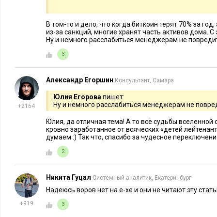
В том-то и дело, что когда биткоин терят 70% за го
из-за санкций, многие хранят часть активов дома. С
Ну и немного расслабиться менеджерам не повреди
ЛИЧНЫЕ ФИНАНСЫ
89229
50
КОРПОРАТИВНА
Убойная шпаргалка: как
10 признак
3
распоряжаться своими деньгами
сотрудник
Александр Егоршин
Консультант, Самара
Юлия Егорова
пишет:
Ну и немного расслабиться менеджерам не повре
+2164
Юлия, да отличная тема! А то всё судьбы вселенной 
кровно заработанное от всяческих «детей лейтенант
думаем :) Так что, спасибо за чудесное переключени
2
Никита Гуцал
Системный аналитик, Екатеринбург
Надеюсь воров нет на e-xe и они не читают эту стать
+919
3