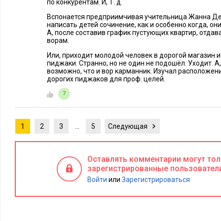
по конкурентам. И, Т. д.
Вспонается предприимчивая учительница Жанна Де
написать детей сочинение, как и особенно когда, он
А, после составив график пустующих квартир, отда
ворам.
Или, приходит молодой человек в дорогой магазин и
пиджаки. Странно, но не один не подошёл. Уходит. А
возможно, что и вор карманник. Изучал расположен
дорогих пиджаков для проф. целей.
7
1
2
3
…
5
Следующая
Оставлять комментарии могут то
зарегистрированные пользовател
Войти
или
Зарегистрироваться