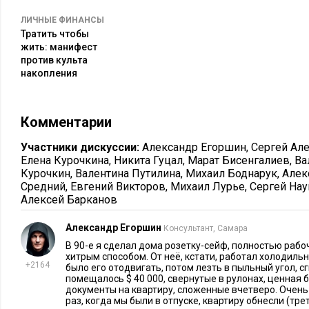
искать умом, а не глазами, припоминая, где вещь оставили. А
ЛИЧНЫЕ ФИНАНСЫ
деньги мы легко заметим.
Тратить чтобы
жить: манифест
Где стоит хранить деньги?
против культа
накопления
Теперь давайте обсудим хорошие тайники для денег. Не ст
советы, как четкие инструкции, проявите фантазию. Но общ
постараюсь задать. Дальше все зависит от вашего пространс
Комментарии
и, конечно, суммы, которую надо припрятать. Мой небольшо
Участники дискуссии:
Александр Егоршин
,
Сергей Ал
Елена Курочкина
,
Никита Гуцал
,
Марат Бисенгалиев
,
Ва
1. Полая гардина
Курочкин
,
Валентина Путилина
,
Михаил Боднарук
,
Алек
Средний
,
Евгений Викторов
,
Михаил Лурье
,
Сергей На
Если сумму можно скрутить небольшими блоками и в доме 
Алексей Барканов
штор, которые открываются с двух сторон, то это неплохое 
тайничка. Важно, чтобы доступ был с двух сторон, чтобы и
Александр Егоршин
Консультант, Самара
протолкнуть свертки банкнот, иначе может быть очень слож
В 90-е я сделал дома розетку-сейф, полностью раб
хитрым способом. От неё, кстати, работал холодильн
+2164
было его отодвигать, потом лезть в пыльный угол, сг
2. Фальшивая розетка
помещалось $ 40 000, свернутые в рулонах, ценная 
документы на квартиру, сложенные вчетверо. Очень 
раз, когда мы были в отпуске, квартиру обнесли (тр
Такую можно как продумать заранее, так и сделать после ре