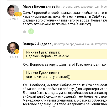
Марат Бисенгалиев
Нач. отдела, зам. руководителя, Мо
Самый простой способ - ьанковская ячейка чего то т
каменном веке мы пока. Ну а если нельзя в СБЕР - т
+20327
фальшивого отопления или чего то вроде. Нельзя к
во что, что можно легко вынести (вынесут).
1
Валерий Андреев
Директор по продажам, Санкт-Петербур
Никита Гуцал
пишет:
Надеюсь воров нет на e-xе
+12765
Хм... Вопрос к автору.... Для чего? Или, может, для к
Никита Гуцал
пишет:
они не читают эту статью)))
Хм... Наоборот, читают. Собирают опыт. Это равноси
объявление о приёме на работу. Два характерных пр
Должна быть молода, умна, стройна, воспитанная, кр
вибирай для будущих отношений. Тем более, что всё к
Менеджер или узкий специалист. В рамках собесед
тестовое задание. Вот тебе и варианты решения тво