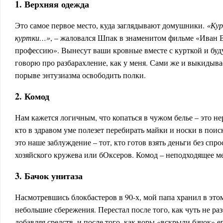
1. Верхняя одежда
Это самое первое место, куда заглядывают домушники.
«Кур
куртки…»
, – жаловался Шпак в знаменитом фильме «Иван 
профессию». Вынесут ваши кровные вместе с курткой и буду
говорю про разбарахление, как у меня. Сами же и выкидыва
порыве энтузиазма освободить полки.
2. Комод
Нам кажется логичным, что копаться в чужом белье – это н
кто в здравом уме полезет перебирать майки и носки в поис
это наше заблуждение – тот, кто готов взять деньги без спро
хозяйского кружева или бОксеров. Комод – неподходящее ме
3. Бачок унитаза
Насмотревшись блокбастеров в 90-х, мой папа хранил в эт
небольшие сбережения. Перестал после того, как чуть не раз
добавляя средств, и после того, как воры «вскрыли бачок» е