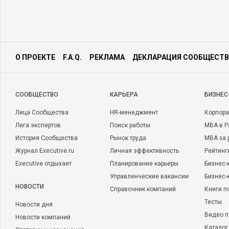
О ПРОЕКТЕ
F.A.Q.
РЕКЛАМА
ДЕКЛАРАЦИЯ СООБЩЕСТВ
CООБЩЕСТВО
КАРЬЕРА
БИЗНЕС
Лица Сообщества
HR-менеджмент
Корпора
Лига экспертов
Поиск работы
MBA в Р
История Сообщества
Рынок труда
MBA за 
Журнал Executive.ru
Личная эффективность
Рейтинг
Executive отдыхает
Планирование карьеры
Бизнес-
Управленческие вакансии
Бизнес-
НОВОСТИ
Справочник компаний
Книги п
Тесты
Новости дня
Видео п
Новости компаний
Каталог