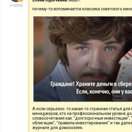
воспользуйтесь хорошей профессиональной защитой сво
+16034
почему-то вспоминается классика советского кино
Не приносите деньги в дом сразу, как только сняли бол
наводки никто не отменял.
Заключение
Если вас хотят ограбить, и воры знают, что ищут, они найду
попутно попортив вам мебель и картины. Тут важно задума
ваших сбережений – проще говоря, не держите все в одном 
в легкодоступное место (вам же будет удобнее), остальные 
тайники. В этом случае велик шанс, что грабитель не найдет
Читайте также:
А если серьезно. то какая-то странная статья дл
менеджеров, кто на профессиональном уровне д
словосочетания как: "долгосрочные инвестиции", "
облигации", "правила инвестирования" и так далее
журнале для домохозяек.