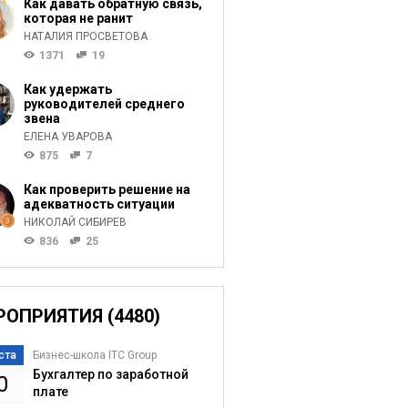
Как давать обратную связь,
которая не ранит
НАТАЛИЯ ПРОСВЕТОВА
1371
19
Как удержать
руководителей среднего
звена
ЕЛЕНА УВАРОВА
875
7
Как проверить решение на
адекватность ситуации
НИКОЛАЙ СИБИРЕВ
836
25
РОПРИЯТИЯ (4480)
ста
Бизнес-школа ITC Group
Бухгалтер по заработной
0
плате