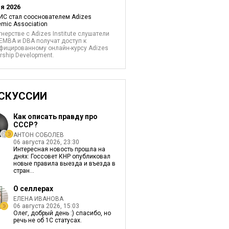
я 2026
С стал сооснователем Adizes
mic Association
тнерстве с Adizes Institute слушатели
EMBA и DBA получат доступ к
фицированному онлайн-курсу Adizes
rship Development.
СКУССИИ
Как описать правду про
СССР?
АНТОН СОБОЛЕВ
06 августа 2026, 23:30
Интересная новость прошла на
днях: Госсовет КНР опубликовал
новые правила выезда и въезда в
стран...
О селлерах
ЕЛЕНА ИВАНОВА
06 августа 2026, 15:03
Олег, добрый день :) спасибо, но
речь не об 1С статусах.