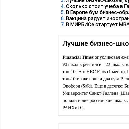
Лучшие бизнес-школы, к
Сколько стоит учеба в Г
В Европе бум бизнес-об
Вакцина радует иностра
В МИРБИСе стартует MBA
Лучшие бизнес-шко
Financial Times
опубликовал еж
90 школ в рейтинге – 22 школы н
топ-10. Это HEC Paris (1 место),
топ-10 также вошли два вуза Вел
Оксфорд (Saïd). Еще в десятке: 
Университет Санкт-Галлена (Шве
попали и две российские школ
РАНХиГС.