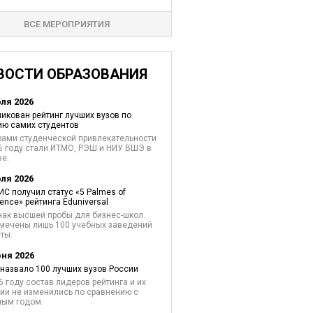
ВСЕ МЕРОПРИЯТИЯ
ВОСТИ ОБРАЗОВАНИЯ
юля 2026
икован рейтинг лучших вузов по
ю самих студентов
ами студенческой привлекательности
6 году стали ИТМО, РЭШ и НИУ ВШЭ в
е.
юля 2026
С получил статус «5 Palmes of
lence» рейтинга Eduniversal
нак высшей пробы для бизнес-школ.
мечены лишь 100 учебных заведений
ты.
юня 2026
назвало 100 лучших вузов России
6 году состав лидеров рейтинга и их
ии не изменились по сравнению с
лым годом.