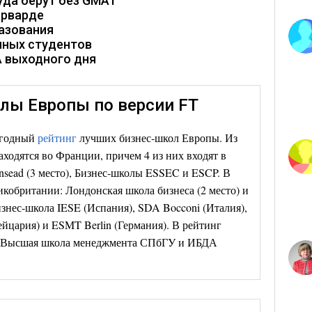
уда берут без GMAT
арварде
разования
нных студентов
 выходного дня
лы Европы по версии FT
егодный
рейтинг
лучших бизнес-школ Европы. Из
аходятся во Франции, причем 4 из них входят в
 Insead (3 место), Бизнес-школы ESSEC и ESCP. В
икобритании: Лондонская школа бизнеса (2 место) и
Бизнес-школа IESE (Испания), SDA Bocconi (Италия),
йцария) и ESMT Berlin (Германия). В рейтинг
ы: Высшая школа менеджмента СПбГУ и ИБДА