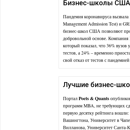
Бизнес-школы США
Пандемия коронавируса вызвала 
Management Admission Test) и GRE
бизнес-школ США позволяют про
добровольной основе. Компания 
который показал, что 36% вузо
тестов, а 24% – временно приос
свой отказ от тестов с пандемие
Лучшие бизнес-шко
Poets & Quants
Портал
опубликов
программ MBA, не требующих сд
первую десятку рейтинга вошли:
Вашингтона, Университет в Чапе
Вилланова, Университет Санта-К