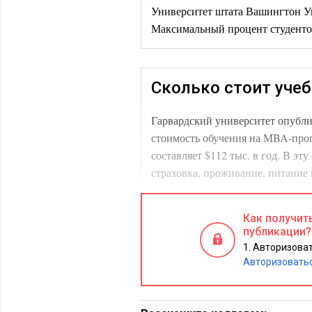
Университет штата Вашингтон У
Максимальный процент студенто
Сколько стоит учеб
Гарвардский университет опубли
стоимость обучения на MBA-прог
составляет $112 тыс. в год. В э
страховка, проживание, питание
семью, сумма может увеличиться 
более $43 млн на гранты, стип
Как получит
студентам. Около 50% всех студ
публикации?
год на оплату обучения.
Авторизоват
Авторизовать
В Европе бум бизне