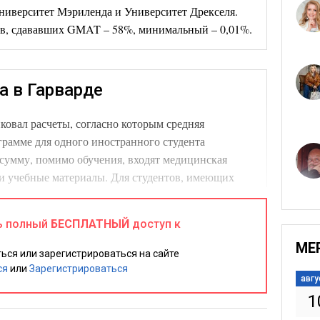
ниверситет Мэриленда и Университет Дрекселя.
в, сдававших GMAT – 58%, минимальный – 0,01%.
а в Гарварде
ковал расчеты, согласно которым средняя
рамме для одного иностранного студента
ту сумму, помимо обучения, входят медицинская
 и учебные материалы. Для студентов, имеющих
до $150 тыс. в год. Гарвард ежегодно выделяет
ендии и другую материальную помощь иностранным
ь полный
БЕСПЛАТНЫЙ
доступ к
ентов MBA-программ получают в среднем $42 тыс. в
МЕ
ься или зарегистрироваться на сайте
ся
или
Зарегистрироваться
авгу
1
с-образования