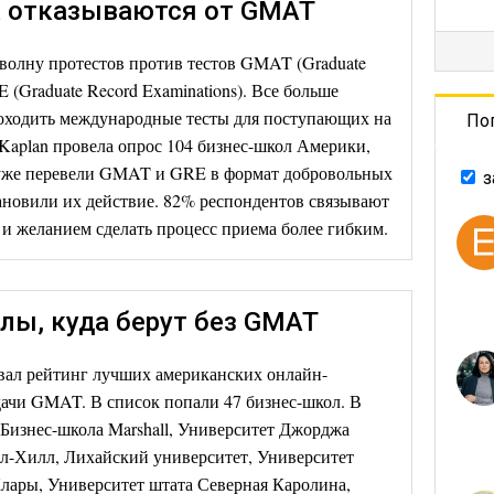
 отказываются от GMAT
волну протестов против тестов GMAT (Graduate
 (Graduate Record Examinations). Все больше
ходить международные тесты для поступающих на
По
Kaplan провела опрос 104 бизнес-школ Америки,
в уже перевели GMAT и GRE в формат добровольных
з
тановили их действие. 82% респондентов связывают
й и желанием сделать процесс приема более гибким.
лы, куда берут без GMAT
ал рейтинг лучших американских онлайн-
ачи GMAT. В список попали 47 бизнес-школ. В
 Бизнес-школа Marshall, Университет Джорджа
л-Хилл, Лихайский университет, Университет
лары, Университет штата Северная Каролина,