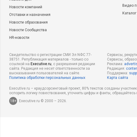
Видео п
Новости компаний
— Никто не может этого гарантировать, миссис Хант.
Каталог
Отставки и назначения
— Я не хочу лишиться тех крох, что у меня есть, — испуган
Новости образования
Новости Сообщества
— Ну что вы, такой угрозы не существует. Если вы дадите м
HR-новости
оставите 3 тысячи в трастовой компании для всяких экстре
несколько облигаций, которые, как я могу достаточно обосн
Свидетельство о регистрации СМИ Эл NФС 77-
Сервисы, рекрут
подниматься в цене в течение нескольких месяцев.
38751. Републикация материалов - только со
Сервисы, образ
ссылкой на
Executive.ru
, с разрешения редакции
Реклама:
adverti
сайта. Редакция не несет ответственности за
Редакция:
conten
«Тики-тики-тики-тик», — вмешался в разговор тикер. Как
высказывания пользователей на сайте.
Поддержка:
supp
он уловил в этих металлических звуках зловещий оттенок и
Политика обработки персональных данных
Карта сайта
Executive.ru – краудсорсинговый проект, 80% текстов созданы участни
— Но вы, миссис Хант, должны как можно быстрее поставит
оспорить логику повествования, уточнить цифры и факты, обращайтесь 
принятом решении.
Фондовый рынок
, знаете ли, не призн
18+
Executive.ru © 2000 – 2026.
никого не ждет, даже представительниц вашего пола.
— Боже мой, неужели я должна прямо сегодня забрать деньг
вам?