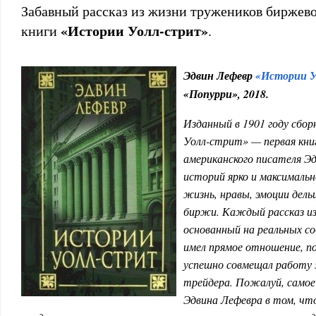
Забавный рассказ из жизни тружеников биржевог
«Истории Уолл-стрит»
книги
.
Эдвин Лефевр
«Истории У
«Попурри», 2018.
Изданный в 1901 году сбор
Уолл-стрит» — первая кни
американского писателя Э
историй ярко и максимал
жизнь, нравы, эмоции дел
биржи. Каждый рассказ и
основанный на реальных с
имел прямое отношение, по
успешно совмещал работу
трейдера. Пожалуй, самое
Эдвина Лефевра в том, чт