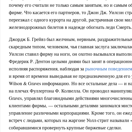
почему его считали не только самым занятым, но и самым о
фирме. Что касается его партнеров, то Джон Дж. Уилсон стр
переезжал с одного курорта на другой, растрачивая свои м
железнодорожных билетов в надежде обогнать леди Смерть.
Джордж Б. Грейвз был желчным, нервным, раздражительным 
скаредным типом, человеком, чья главная заслуга заключалась
Уилсон ставил фирму на ноги, он охотно вызывался выполн
Фредерик Р. Дентон целыми днями был занят в операционн
исполняя распоряжения, наблюдая за
рыночным поведением
и время от времени выведывая не предназначенную для его
Wilson & Graves информацию. Но все остальные дела — и н
на плечах Фуллертона Ф. Колвелла. Он проводил манипуляц
Graves, управлял благовидными действиями многочисленн
клиентами фирмы, — остальными деталями занимался мист
управление различными корпорациями. Кроме того, он еж
встреч с людьми, которых на жаргоне Уолл-стрит называли
собиравшимися провернуть крупные биржевые сделки.