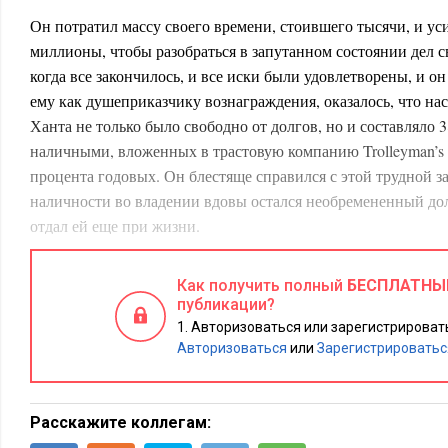
Он потратил массу своего времени, стоившего тысячи, и ус
миллионы, чтобы разобраться в запутанном состоянии дел с
когда все закончилось, и все иски были удовлетворены, и он
ему как душеприказчику вознаграждения, оказалось, что на
Ханта не только было свободно от долгов, но и составляло 
наличными, вложенных в трастовую компанию Trolleyman’s
процента годовых. Он блестяще справился с этой трудной за
наличности во владении вдовы остался необремененный до
отдал ей еще при жизни.
Вскоре после урегулирования имущественных вопросов мисс
Как получить полный
БЕСПЛАТНЫ
офис. День выдался очень напряженным. «Медведи» разбу
публикации?
весьма успешно. Alabama Coal & Iron — лучший актив Wilso
Авторизоваться или зарегистрировать
интенсивному обстрелу из «Долговязого Тома» Сэма Шарпа
Авторизоваться
или
Зарегистрироватьс
«максимов» «трейдеров на полу». Все, что смог сделать Кол
проинструктировать находившегося в зале Дентона об оказа
«поддержки», достаточной для того, чтобы остудить пыл пр
Расскажите коллегам:
для того, чтобы пришлось
выкупать весь пакет акций комп