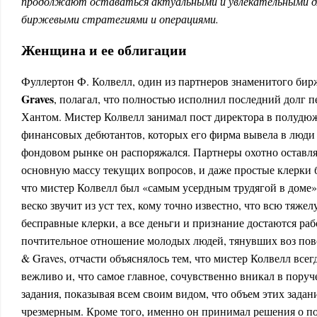
продолжают оставаться актуальными и увлекательными дл
биржевыми стратегиями и операциями.
Женщина и ее облигации
Фуллертон Ф. Колвелл, один из партнеров знаменитого би
Graves
, полагал, что полностью исполнил последний долг п
Хантом. Мистер Колвелл занимал пост директора в полуд
финансовых дебютантов, которых его фирма вывела в люди 
фондовом рынке он распоряжался. Партнеры охотно оставля
основную массу текущих вопросов, и даже простые клерки 
что мистер Колвелл был «самым усердным трудягой в доме»
веско звучит из уст тех, кому точно известно, что всю тяж
бесправные клерки, а все деньги и признание достаются раб
почтительное отношение молодых людей, тянувших воз пов
& Graves, отчасти объяснялось тем, что мистер Колвелл всег
вежливо и, что самое главное, сочувственно вникал в пору
задания, показывая всем своим видом, что объем этих задан
чрезмерным. Кроме того, именно он принимал решения о п