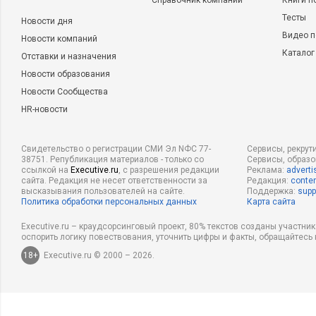
появления зависимостей, которые, оставшись невыявленны
Справочник компаний
Книги п
сбою. Тесты помогают программисту заметить проблему, пр
Тесты
Новости дня
встроенной в общий код и ее будет трудно удалить. Кроме т
Видео п
Новости компаний
помогают разработчикам писать код, который легче использ
Каталог
Отставки и назначения
программист может создать класс Java, работа с которым чр
Новости образования
использовать в нем сбивающие с толку имена, неудобную 
Новости Сообщества
структурные проблемы, которые смогут легко пробраться в 
HR-новости
Когда программист создает модульный тест, использующий т
стать очевидным и, так как код класса еще не написан, раз
Свидетельство о регистрации СМИ Эл NФС 77-
Сервисы, рекрут
этот изъян.
38751. Републикация материалов - только со
Сервисы, образ
ссылкой на
Executive.ru
, с разрешения редакции
Реклама:
adverti
сайта. Редакция не несет ответственности за
Редакция:
conten
Затем модульный тест становится частью исходного кода, т
высказывания пользователей на сайте.
Поддержка:
supp
Политика обработки персональных данных
Карта сайта
могут опираться на него, чтобы увидеть, как этот метод пре
Executive.ru – краудсорсинговый проект, 80% текстов созданы участни
Вторая основная ХР-практика, ориентированная на написан
оспорить логику повествования, уточнить цифры и факты, обращайтесь 
программирование
. В команде, занимающейся парным про
18+
Executive.ru © 2000 – 2026.
разработчика пишут код, сидя за одним компьютером. В бо
программист сидит за клавиатурой, а другой наблюдает, и 
делают.
Команды, работающие в парах
, вносят гораздо мен