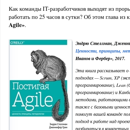
Как команды IT-разработчиков выходят из прор
работать по 25 часов в сутки? Об этом глава из
Agile»
.
Эндрю Стеллман, Дженн
Ценности, принципы, ме
Иванов и Фербер», 2017.
Эта книга рассказывает о 
подходах — Scrum, XP (эк
программирование), Lean 
программирование) и Канба
методами, работающими в 
также с базовыми ценност
помогут вашей команде по
подход к работе над прое
разбираться в конкретных 