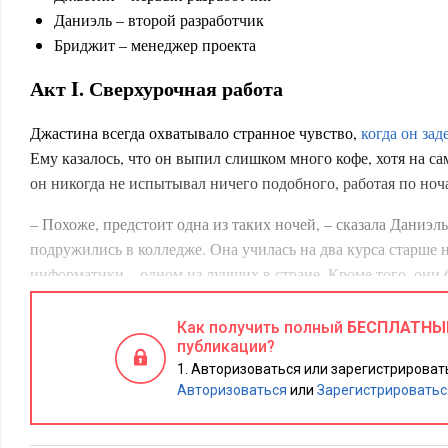
Даниэль – второй разработчик
Бриджит – менеджер проекта
Акт I. Сверхурочная работа
Джастина всегда охватывало странное чувство,
когда он за
Ему казалось, что он выпил слишком много кофе, хотя на са
он никогда не испытывал ничего подобного, работая по ноч
– Похоже, предстоит одна из таких ночей, – сказала Даниэ
подружились в колледже. Она училась на два курса старше 
информатики – одном из лучших в стране. Кроме того, они
занятиях в химической лаборатории. Даниэль дала ему реко
устраивался разработчиком онлайновой фантазийной баскетб
Как получить полный
БЕСПЛАТНЫ
публикации?
Online. Эта компания занимается разработкой сайтов на спо
Авторизоваться или зарегистрировать
оказалась его первым работодателем.
Авторизоваться
или
Зарегистрироватьс
Джастин никогда не имел намерений задерживаться в офисе.
проблемы с работой по ночам. Руководитель проекта Бридж