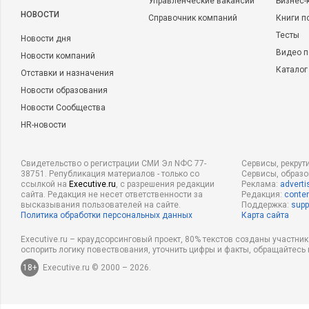
Управленческие вакансии
Бизнес-
НОВОСТИ
Справочник компаний
Книги п
Тесты
Новости дня
Видео п
Новости компаний
Каталог
Отставки и назначения
Новости образования
Новости Сообщества
HR-новости
Свидетельство о регистрации СМИ Эл NФС 77-
Сервисы, рекрут
38751. Републикация материалов - только со
Сервисы, образ
ссылкой на
Executive.ru
, с разрешения редакции
Реклама:
adverti
сайта. Редакция не несет ответственности за
Редакция:
conten
высказывания пользователей на сайте.
Поддержка:
supp
Политика обработки персональных данных
Карта сайта
Executive.ru – краудсорсинговый проект, 80% текстов созданы участни
оспорить логику повествования, уточнить цифры и факты, обращайтесь 
18+
Executive.ru © 2000 – 2026.