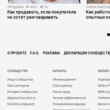
ПРОДАЖИ
4013
61
ПОИСК РАБОТ
Как продавать, если покупатели
Как работ
не хотят разговаривать
опытных к
О ПРОЕКТЕ
F.A.Q.
РЕКЛАМА
ДЕКЛАРАЦИЯ СООБЩЕСТВ
CООБЩЕСТВО
КАРЬЕРА
БИЗНЕС
Лица Сообщества
HR-менеджмент
Корпора
Лига экспертов
Поиск работы
MBA в Р
История Сообщества
Рынок труда
MBA за 
Журнал Executive.ru
Личная эффективность
Рейтинг
Executive отдыхает
Планирование карьеры
Бизнес-