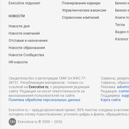
Executive отдыхает
Планирование карьеры
Бизнес-
было связи, и препятствия были серьезными. Изучили со
Управленческие вакансии
Бизнес-
кандидата есть собака, с которой он гуляет по утрам. Во
НОВОСТИ
Справочник компаний
Книги п
состоялась встреча рекрутера и кандидата. Вжух: оффер 
Тесты
Новости дня
Магия!
Видео п
Новости компаний
Каталог
Отставки и назначения
Материал подготовлен с помощью сервиса «Лига экспертов» 
Новости образования
Новости Сообщества
Подать заявку в Лигу экспер
HR-новости
Свидетельство о регистрации СМИ Эл NФС 77-
Сервисы, рекрут
Читайте также:
38751. Републикация материалов - только со
Сервисы, образ
ссылкой на
Executive.ru
, с разрешения редакции
Реклама:
adverti
сайта. Редакция не несет ответственности за
Редакция:
conten
высказывания пользователей на сайте.
Поддержка:
supp
Политика обработки персональных данных
Карта сайта
Executive.ru – краудсорсинговый проект, 80% текстов созданы участни
оспорить логику повествования, уточнить цифры и факты, обращайтесь 
18+
Executive.ru © 2000 – 2026.