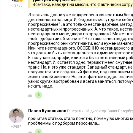
Все-таки, наводит на мысли, что фактически сотр
+12765
вселенной Marvel
Эта мысль давно уже подкреплена конкретным безд
деятельности на лицо. И, бюджеты могут даже себе
Татьяна Акимова, эксперт по комму
прогрессивные" , а это только нестандартные, мето
партнер, коммуникационное агентст
нестандартных и прогрессивных. А, что такое, нест
нестандарного менеджера по продажам? Может кто-
-ной....добратии объяснить? Что такого нестандартн
Самые креативные методы стоит изобрет
прогрессивного они хотят найти, если нужен манаге
Или, что нестандарного, ОСОБЕННО нестандарного д
молодежью. Просто выступлением в вуз
что должно быть нестандарного в администраторе ил
никого не удивишь. Так вместе с комп
Е. получается, профи, или хотя бы ответственный ра
нестандарт. И, остаëтся одно, терзают меня смутные
реализовали проект «Дни карьеры» в виде праздников агро
транс. Но, и это уже стандарт. Западный стандарт, не 
ссузов.
получается, что созданный фантом, под названием н
живёт своей жизнью. Но, этот фантом щедро оплачи
узких кругах востребован и всегда заняться, потому-
Перед нами стояла сложная задача – убедить ребят в том, что
искать надо.
давно уже не лопата и резиновые сапоги, а умное земледел
3
комбайны и т.д. Подобные слеты прошли в трех городах Чер
Белгороде. И на каждом ребят встречали роботы и виртуальн
Павел Кузовников
Генеральный директор, Санкт-Петербу
Поскольку компания планировала закрыть стартовые
прочитав статью, стало понятно, почему во многих
проблеммы с подбором персонала...
перспективными ребятами, для студентов был проведе
+2952
никого «не распугать» – в виде бизнес-квеста по моти
5