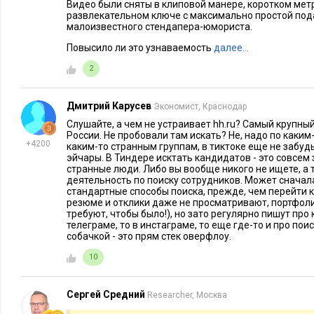
передавала их своим сотрудникам, чтобы они узнавали
Видео были сняты в клиповой манере, коротком метре 
развлекательном ключе с максимально простой под
знакомые швеи. Результат был классный. Мы набрали 
малоизвестного стендапера-юмориста.
производство. Оцениваю этот опыт как отличный кей
Повысило ли это узнаваемость
далее…
В найме и в поиске сотрудников очень важно понимать, кто 
2
ее можно зацепить, и как ее лучше звать. Использовать те ж
Дмитрий Карусев
Экономист, Краснодар
5. Снять мини-сериал с одним из самых мед
Слушайте, а чем не устраивает hh.ru? Самый крупный
стендапа в городе
России. Не пробовали там искать? Не, надо по каки
+4200
каким-то странным группам, в тиктоке еще не забуд
эйчары. В Тиндере исктать кандидатов - это совсем
Александр Бочкин
, генеральный ди
странные люди. Либо вы вообще никого не ищете, а 
деятельность по поиску сотрудников. Может снача
стандартные способы поиска, прежде, чем перейти к
Для IT-отрасли кадровый кризис – вещ
резюме и отклики даже не просматривают, портфоли
прозрачны и всем понятны. Чисто реги
требуют, чтобы было!), но зато регулярно пишут про 
телеграме, то в инстаграме, то еще где-то и про пои
базируемся в Мордовии): отъезд людей 
собачкой - это прям стек оверфлоу.
ценнее и опытнее сотрудник, тем менее 
10
он будет в родном городе, а «не столицах».
Мы идем не по самому простому пути – проводим стажиров
Сергей Средний
Researcher, Москва
специалистов самостоятельно. Однако тут есть нюанс – при