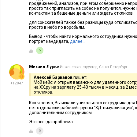
продвижений, анализов, при этом совершенно непр
Нестандартный метод дал результат, поэтому его можно пр
просто так пригласить на собес не получится, нужно 
спектра вакансий.
контактам за бешеные деньги или ждать откликов.
для соискателей также без разницы куда откликатьс
8. Заменить рекрутеров на робота
просто в небо по воробьям.
Вывод - чтобы найти нормального сотрудника нужно
Антон Максименко
, директор по персо
портрет кандидата,
далее…
5
Основная задача рекрутмента – как мож
на подходящего под позицию кандидата,
Михаил Лурье
Инженер-конструктор, Санкт-Петербург
неподходящих. Решить ее могут помочь
способы, сколько современные техноло
Алексей Барканов
пишет:
Мой кейс: я открыл вакансию для удаленного сот
+12847
на ХХ.ру на зарплату 25-40 тысяч в месяц, за 2 м
Мы отказались от call-центра с человеческими операторами
откликов.
и дороговизны и заменили их голосовым роботом, автома
Как я понял, Вы искали уникального сотрудника для 
звонящих нам кандидатов на нужные вакансии. Кроме того,
нет отдела или рабочей группы "3Д-визуализации",
голосового робота, который самостоятельно ищет кандидат
дополнительным сотрудником.
продавцов, администраторов, работников склада и комплек
Это всегда проблема.
В отличие от живого рекрутера такой
0
робот может раб