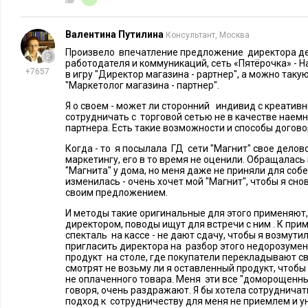
супергероями и суперзадачами.
Валентина Путилина
Консультант, Москва
К нашему общему с компанией удивлению проект оказался 
Произвело впечатление предложение директора де
результативным. По его итогам были полностью закрыты п
работодателя и коммуникаций, сеть «Пятёрочка» - 
+7657
в игру "Директор магазина - рартнер", а можно таку
практикантов во всех четырех бизнесах компании, а также 
"Маркетолог магазина - партнер".
молодых специалистах на стартовые позиции.
Я о своем - может ли сторонний индивид с креати
сотрудничать с торговой сетью не в качестве наемн
7. Мониторить комментарии в тематических
партнера. Есть такие возможности и способы догов
Когда - то я посылала ГД сети "Магнит" свое делов
Вадим Линьков, главный редактор, St
маркетингу, его в то время не оценили. Обращалась
"Магнита" у дома, но меня даже не приняли для соб
изменилась - очень хочет мой "Магнит", чтобы я сно
Выполнение контент-плана в запланиро
своим предложением.
укомплектованный штат авторов — зало
И методы такие оригинальные для этого применяют,
Эти два фактора неразрывно связаны др
директором, поводы ищут для встречи с ним . К при
основании симбиоза лежит именно втор
спекталь на кассе - не дают сдачу, чтобы я возмути
пригласить директора на разбор этого недорозумен
числа сотрудников выполнение плана вряд ли возможно. В 
продукт на столе, где покупатели перекладывают св
смотрят не возьму ли я оставленный продукт, чтоб
целый ряд стандартных вариантов и форм поиска авторов. 
не оплаченного товара. Меня эти все "доморощенны
прибегать к более изощренным методам.
говоря, очень раздражают. Я бы хотела сотрудничать
подход к сотрудничеству для меня не приемлем и у