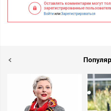
Оставлять комментарии могут то
Если говорить языком цифр, то мы получили более 3 млн п
зарегистрированные пользовател
объявлений и более 20 тыс. переходов, около 5 тыс. заявок н
Войти
или
Зарегистрироваться
человек в онлайне. Стоимость подбора одного сотрудника б
руб. по сравнению со стандартным методом подбора. По ре
компания приняла более 80-ти сотрудников менее чем за дв
представлен на XI форуме Recruiting on Top 2022 и высоко 
сообществом.
10. Нетворкинг в Tinder, коворкингах и на п
Популя
Людмила Чернова, ведущий менеджер п
Путей для привлечения новых сотрудни
Да, очень важно красиво оформлять вак
брендированные шаблоны на рекрутинг
своем роде также является способом об
именно на вас. Однако гораздо ценнее будет выбрать креати
рекрутинговые специалисты неустанно работают над новы