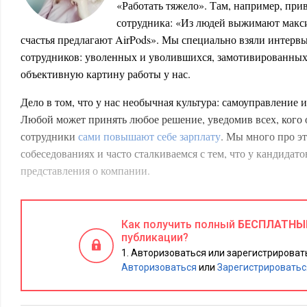
«Работать тяжело». Там, например, пр
сотрудника: «Из людей выжимают макс
счастья предлагают AirPods». Мы специально взяли интервь
сотрудников: уволенных и уволившихся, замотивированны
объективную картину работы у нас.
Дело в том, что у нас необычная культура: самоуправление и
Любой может принять любое решение, уведомив всех, кого 
сотрудники
сами повышают себе зарплату
. Мы много про эт
собеседованиях и часто сталкиваемся с тем, что у кандидат
представления о компании.
Людям кажется, что наша «бирюзовая» культура — это почти
контроля, но это, скорее, про ответственность на каждом и
Как получить полный
БЕСПЛАТНЫ
давлении: при нашей прозрачности все видят работу друг др
публикации?
кандидатам у нас выше, чем в среднем по рынку. Как мини
Авторизоваться или зарегистрировать
самостоятельности, ответственность и умение публично да
Авторизоваться
или
Зарегистрироватьс
связь.