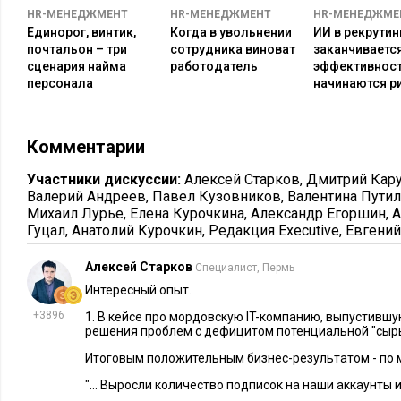
HR-МЕНЕДЖМЕНТ
HR-МЕНЕДЖМЕНТ
HR-МЕНЕДЖМЕ
Приведу один кейс из нашего опыта. У нас более 1000 рекр
Единорог, винтик,
Когда в увольнении
ИИ в рекрутинг
России. Все они действуют своими способами, но можно ск
почтальон – три
сотрудника виноват
заканчиваетс
через доски объявлений, соцсети. Однако был один уникаль
сценария найма
работодатель
эффективност
рекрутер знакомилась с мужчинами на сайте знакомств и пр
персонала
начинаются р
методом. Мы думаем, что у нее получилось случайно, но он
хантить мужчин более активно.
Комментарии
Женщина начинала общение и просто рассказывала, че
Участники дискуссии:
Алексей Старков
,
Дмитрий Кар
переводя общение в собеседование и направление на 
Валерий Андреев
,
Павел Кузовников
,
Валентина Пути
также решила свою личную задачу, потому что как ре
Михаил Лурье
,
Елена Курочкина
,
Александр Егоршин
,
А
Гуцал
,
Анатолий Курочкин
,
Редакция Executive
,
Евгений
успешна. К сожалению, такой опыт не масштабируется,
как инструмент и обучать других, особенно для массо
Алексей Старков
Специалист, Пермь
персонала. Скорее, это стечение обстоятельств и везен
Интересный опыт.
время она перестала пользоваться этой площадкой.
+3896
1. В кейсе про мордовскую IT-компанию, выпустившу
решения проблем с дефицитом потенциальной "сырь
Этот кейс я отношу к разряду юмористических. Это не масш
которую трудно повторить с другим исполнителем или с др
Итоговым положительным бизнес-результатом - по м
работе часто важно выйти за границы привычного мышления
"... Выросли количество подписок на наши аккаунты 