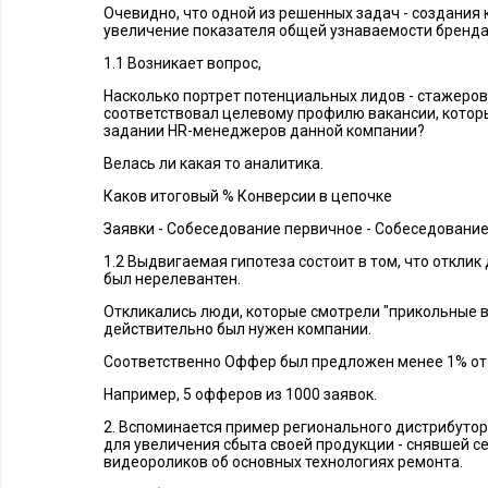
что хочет моя целевая аудитория? А где еще она проводит с
Очевидно, что одной из решенных задач - создания 
увеличение показателя общей узнаваемости бренда 
4. Активно знакомиться с таксистами
1.1 Возникает вопрос,
Насколько портрет потенциальных лидов - стажеров
Анастасия Якушева, создатель и влад
соответствовал целевому профилю вакансии, котор
Miss X
задании HR-менеджеров данной компании?
Велась ли какая то аналитика.
В нашей стране есть дефицит определе
Каков итоговый % Конверсии в цепочке
И вот мы столкнулись с дефицитом швей
возникла такая проблема, я понимала, ч
Заявки - Собеседование первичное - Собеседование
достаточно мало швей, поэтому нужно расчитывать на приез
1.2 Выдвигаемая гипотеза состоит в том, что отклик
мне, человеку, который по жизни не сталкивается с этой ау
был нерелевантен.
их на работу.
Откликались люди, которые смотрели "прикольные вид
действительно был нужен компании.
И тогда я задалась вопросом – а с кем они общаются? 
Соответственно Оффер был предложен менее 1% от 
женщины швеи общаются с мужчинами-таксистами, та
Например, 5 офферов из 1000 заявок.
пользуются их услугами. Потом я узнала, что у них д
2. Вспоминается пример регионального дистрибутор
чаты, а не только личные знакомства, тех кто живет в 
для увеличения сбыта своей продукции - снявшей 
в такси эконом-класса и специально брала у всех конт
видеороликов об основных технологиях ремонта.