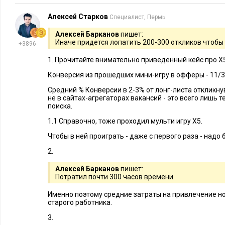
обрабатывать около тысячи резюме в сутки. Выбрав 
робот начинает обзванивать претендентов и рассказы
Алексей Старков
Специалист, Пермь
компании вакансиях неподалеку от места жительства 
Алексей Барканов
пишет:
общения робота с кандидатом таков: он звонит челове
Иначе придется лопатить 200-300 откликов чтобы
+3896
в компании, при первом положительном ответе уточняе
1. Прочитайте внимательно приведенный кейс про Х5
кандидату удобнее всего добираться на работу, а дале
Конверсия из прошедших мини-игру в офферы - 11/3
доступные вакансии в этом районе.
Средний % Конверсии в 2-3% от лонг-листа откликну
не в сайтах-агрегаторах вакансий - это всего лишь 
При согласии претендента робот может забронировать дату 
поиска.
выбранном магазине или на складе. Однако надо быть ост
1.1 Справочно, тоже проходил мульти игру Х5.
роботизированные технологии массового рекрутмента искл
Чтобы в ней проиграть - даже с первого раза - надо
ограниченный срок, чтобы не вызвать негативной реакции.
2.
9. Провести стрим в VK и нанять 80 сотрудни
Алексей Барканов
пишет:
Потратил почти 300 часов времени.
Яна Новикова, руководитель отдела п
управляющей организации Five Lemon
Именно поэтому средние затраты на привлечение но
старого работника.
«ПризываНет»)
3.