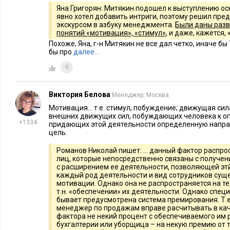
Яна Григорян: Митякин подошел к выступлению осн
неоптимальность процесса блокирует получение эффект
явно хотел добавить интриги, поэтому решил пр
мотивации.
экскурсом в азбуку менеджмента.
Были даны раз
понятий «мотивация», «стимул»
, и даже, кажется, 
Похоже, Яна, г-н Митякин не все дал четко, иначе б
Система мотивации – это инструмент менеджера. Причем о
бы про
далее…
управлять текущей ситуацией, непосредственный руководит
0
оперативно менять механизмы мотивации, подстраиваясь по
а не ждать, пока эти нормы будут спущена службой персона
Виктория Белова
мотивации надо учитывать «заказчиков» и «исполнителей» 
Менеджер, Москва
Мотивация... т.е. стимул, побуждение; движущая сил
устанавливается оплата (кто и для кого делает работу). Есл
внешних движущих сил, побуждающих человека к о
исполнителя со стороны заказчика с системой оплаты, это 
+1334
придающих этой деятельности определенную направ
цель.
т.к. будет побуждать исполнителя лучше «выкладываться», п
уровень его зарплаты. Заказчиками и исполнителями по от
Романов Николай пишет: ... данный фактор распро
лиц, которые непосредственно связаны с получе
рамках компании могут быть два подразделения, группа спе
с расширением ее деятельности, позволяющей этй
работника. Мотивация включает в себя как материальный, т
каждый род деятельности и вид сотрудников сущ
мотивации. Однако она не распространяется на те
Андрей привел интересную классификацию основных побу
т.н. «обеспечении» их деятельности. Однако спец
менеджеров среднего звена. Запомнилось четыре основных,
бывает предусмотрена система премирования. Т.е
менеджер по продажам вправе расчитывать в ка
отмечают как наиболее значимые:
фактора не некий процент с обеспечиваемого им 
бухгалтерии или уборщица – на некую премию от т