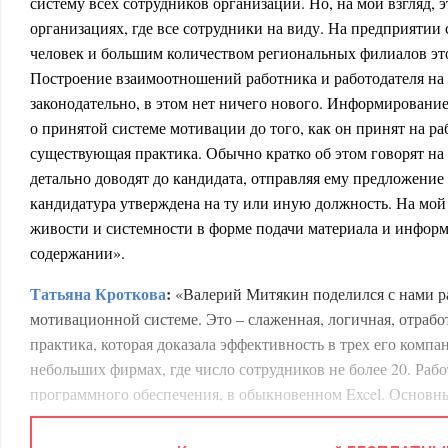
систему всех сотрудников организации. Но, на мой взгляд,
организациях, где все сотрудники на виду. На предприятии
человек и большим количеством региональных филиалов это
Построение взаимоотношений работника и работодателя на 
законодательно, в этом нет ничего нового. Информировани
о принятой системе мотивации до того, как он принят на ра
существующая практика. Обычно кратко об этом говорят на 
детально доводят до кандидата, отправляя ему предложение о
кандидатура утверждена на ту или иную должность. На мой 
живости и системности в форме подачи материала и инфор
содержании».
Татьяна Кроткова
:
«Валерий Митякин поделился с нами ра
мотивационной системе. Это – слаженная, логичная, отработ
практика, которая доказала эффективность в трех его комп
небольших фирмах, где число сотрудников не более 20. Рабо
программного обеспечения, в обыкновенном Excel. Основн
оценки деятельности и доходов каждого члена коллектива, 
Каждый мотивирован на результат, каждый воспринимает св