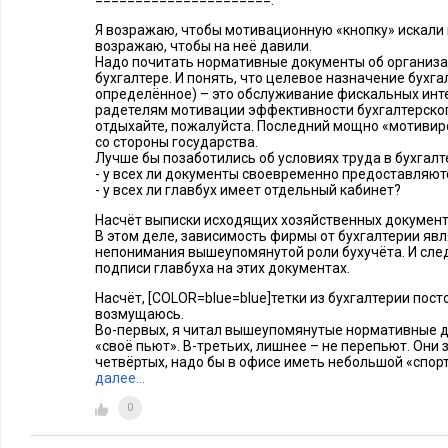
======================.
менеджеров среднего звена. Для специалистов распределен
Я возражаю, чтобы мотивационную «кнопку» искали 
нематериальной составляющих в системе мотивации будет 
возражаю, чтобы на неё давили.
Надо почитать нормативные документы об организац
бухгалтере. И понять, что целевое назначение бухг
Также Андрей Ренард поделился с участниками встречи оп
определённое) – это обслуживание фискальных инте
оплаты по результатам оценки работы одних специалистов
радетелям мотивации эффективности бухгалтерског
отдыхайте, пожалуйста. Последний мощно «мотиви
подобных оценок был и в моей практике. Я согласна с докл
со стороны государства.
только на основе опроса сослуживцев очень субъективна, и 
Лучше бы позаботились об условиях труда в бухгалт
- у всех ли документы своевременно предоставляютс
для премирования или депремирования не совсем корректно
- у всех ли главбух имеет отдельный кабинет?
систему премирования к оценке работника, то это должна б
Насчёт выписки исходящих хозяйственных документ
квалификации и достижений работника. Подобная практика
В этом деле, зависимость фирмы от бухгалтерии яв
непонимания вышеупомянутой роли бухучёта. И сле
подписи главбуха на этих документах.
Идея получения обратной связи от работников через специ
работников хороша, но не нова. В некоторых организациях 
Насчёт, [COLOR=blue=blue]тетки из бухгалтерии пост
возмущаюсь.
телефона доверия, где-то в форме книги отзывов и предло
Во-первых, я читал вышеупомянутые нормативные д
идей работников своему работодателю. В примере, которы
«своё пьют». В-третьих, лишнее – не перепьют. Они з
четвёртых, надо бы в офисе иметь небольшой «спор
докладчик, работодатель дождался конструктивной обратной
далее…
работников. Но зачастую практика такова, что сотрудники р
0
конструктивное через эти книги. Сам докладчик сообщил о 
достаточно много времени, чтобы работники привыкли к кн