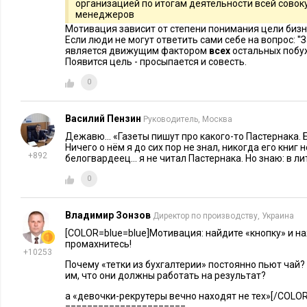
1.Навыки – возможность развивать практический опыт, уме
организацией по итогам деятельности всей сово
менеджеров
2.Полномочия – предоставляемые и делегируемые;
Мотивация зависит от степени понимания цели бизне
3.Заработная плата;
Если люди не могут ответить сами себе на вопрос: ''З
является движущим фактором
всех
остальных побу
4.Развитие потенциала или самореализация.
Появится цель - просыпается и совесть.
Выступление Андрея было насыщено практическими приме
0
иллюстрациями. А тезис ясен: мотивация – это не оплата, эт
Василий Пензин
Руководитель, Москва
Анастасия Симакова:
«Центральная идея выступления Анд
Дежавю... «Газеты пишут про какого-то Пастернака. 
должна быть инструментом менеджера. С этим сложно не сог
Ничего о нём я до сих пор не знал, никогда его книг н
+892
белогвардеец… я не читал Пастернака. Но знаю: в ли
мотивации персонала, мы зачастую имеем в виду материаль
– одна сторона медали. Вторая сторона – это, так называем
0
сотрудников, с которой мало кто из руководителей работает
потребностях, которые побуждают людей к активным дейст
Владимир Зонзов
Директор по производству, Украина
достижение результата. Иллюстрацией послужили представ
[COLOR=blue=blue]Мотивация: найдите «кнопку» и на
промахнитесь!
исследования мотивации менеджеров: материальная составл
+10253
30% опрошенных. Оставшиеся 70% распределились между т
Почему «тетки из бухгалтерии» постоянно пьют чай
им, что они должны работать на результат?
желание достигать вполне определенных результатов, самор
а «девочки-рекрутеры вечно находят не тех»[/COLOR
полномочий и ответственности и так далее. Сразу замечу, чт