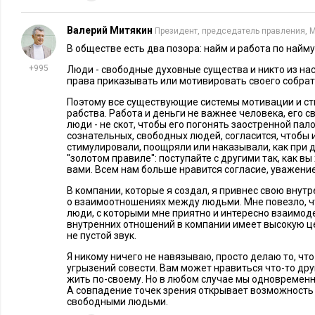
познавательными, и, конечно же, я вижу, как буду их приме
Валерий Митякин
Президент, председатель правления, 
Фото:
pixabay.com
В обществе есть два позора: найм и работа по найму
+995
Люди - свободные духовные существа и никто из на
права приказывать или мотивировать своего собрат
Поэтому все существующие системы мотивации и с
рабства. Работа и деньги не важнее человека, его с
люди - не скот, чтобы его погонять заостренной пало
сознательных, свободных людей, согласится, чтобы 
стимулировали, поощряли или наказывали, как при 
''золотом правиле'': поступайте с другими так, как в
вами. Всем нам больше нравится согласие, уважение
В компании, которые я создал, я привнес свою вну
о взаимоотношениях между людьми. Мне повезло, ч
люди, с которыми мне приятно и интересно взаимод
внутренних отношений в компании имеет высокую це
не пустой звук.
Я никому ничего не навязываю, просто делаю то, чт
угрызений совести. Вам может нравиться что-то дру
жить по-своему. Но в любом случае мы одновремен
А совпадение точек зрения открывает возможность
свободными людьми.