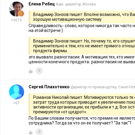
Елена Ребец
Адм. директор, Москва
рассматривать как способ обратной связи с работодателем, с
место для «непереводимого русского фольклора».
Владимир Зонзов пишет: Вполне возможно, что В
хорошую мотивационную систему.
+3079
Справедливость- слово, которое никогда так часто н
Андрей – блестящий оратор, который умеет легко и живо 
на этой встрече:)
удерживать и подогревать интерес аудитории. Мне понравил
Владимир Зонзов пишет: Но, почему то, его слушат
обоих докладчиков речь шла о конкретных примерах из реал
применительно к тем, кто не имеет прямого отнош
те или иные идеи могут быть успешно применены в одних 
продукта фирмы.
пригодны для других. Полезность той или иной идеи и воз
это вызвало разногласия. А мотивация тех, кто име
ценности конечного продукта- разногласия не вызв
каждый из участников встречи оценит сам».
0
Татьяна Кроткова:
«Выступление Андрея Ренарда было н
из крупного бизнеса: в нем проблема мотивации стоит оче
Сергей Плахотенко
Директор по производству, Санкт-Пе
российский средний и крупный бизнес любит применять ме
Романов Николай пишет: Мотивируются только те 
но это часто необоснованно, т.к. мы болеем еще детскими б
затрат труда которых приводит к увеличению пок
+67
бизнесу нужен особый подход, свои, адаптированные с уче
активности организации, ее прибыли и т.д. Все ос
премируются «от щедрот».
методики. Этими методиками с нами Андрей поделился. Вы
По Вашим словам получается, что премия не являе
эмоциональным, с тонким юмором, интересными примерам
сотрудника? Тогда за что он ее получает? ''За так''?
поделился Андрей как результат своей многолетней практик
0