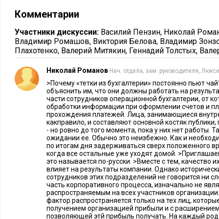
Комментарии
4.По итогам периода вся полученная прибыль вначале дели
основании установленных по каждой должности баллов, а 
Участники дискуссии:
Василий Пензин
,
Николай Рома
корректируется с учетом показателей работы каждого чело
Владимир Ромашов
,
Виктория Белова
,
Владимир Зонз
предыдущему периоду. Если он сработал хуже, чем в пред
Плахотенко
,
Валерий Митякин
,
Геннадий Толстых
,
Вале
фонд уменьшается при помощи понижающего коэффициента.
Николай Романов
Нач. отдела, зам. руководителя, Люкс
лучше – премиальный фонд увеличивается с применением
>Почему «тетки из бухгалтерии» постоянно пьют ча
объяснить им, что они должны работать на результа
Как делится премиальный фонд между сотрудниками одной
части сотрудников операционной бухгалтерии, от ко
Валерия, в компании действует саморегуляция, в результат
обработки информации при оформлении счетов и п
прохождения платежей. Лица, занимающиеся внутр
сотрудники «выдавливаются» другими членами коллектива:
какправило, и составляют основной костяк публики,
- но ровно до того момента, пока у них нет работы. Та
делить на разное количество людей, «лишние» сотрудники 
ожидании ее. Обычно это неизбежно. Как и необход
можно наблюдать в коллективах со стопроцентной сдельной
по итогам дня задерживаться сверх положенного вр
когда все остальные уже уходят домой. >Приглаша
бригадах, где количество человек регулируется естественным 
это называется по-русски. >Вместе с тем, качество и
одного котла и участники заинтересованы в меньшем состав
влияет на результаты компании. Однако историческ
сотрудников этих подразделений не говорится ни сл
представленная система оплаты очень неоднозначная, и даж
часть корпоративного процесса, изначально не явл
компаний. Однако, в компаниях Валерия она работает, по е
распространяемым на всех участников организации
фактор распространяется только на тех лиц, которы
эффективно. Необходимо подчеркнуть, что численный сост
получением организацией прибыли и с расширением
позволяющей этй прибыль получать. На каждый род
невелик: 15-20 человек. Кроме этого, в докладе Валерия М