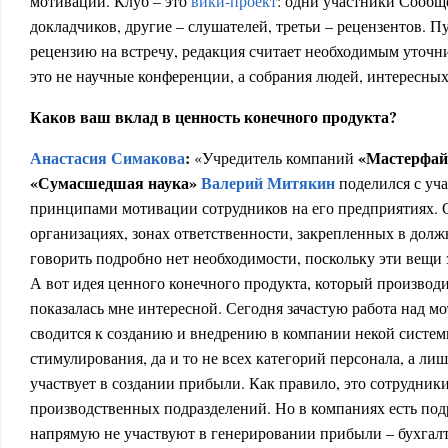
мотивации. Клуб – это
вики-проект
: одни участники Сообщ
докладчиков, другие – слушателей, третьи – рецензентов. 
рецензию на встречу, редакция считает необходимым уточни
это не научные конференции, а собрания людей, интересных
Каков ваш вклад в ценность конечного продукта?
Анастасия Симакова
:
«Мастерфай
«Учредитель компаний
«Сумасшедшая наука»
Валерий Митякин
поделился с уч
принципами мотивации сотрудников на его предприятиях. О
организациях, зонах ответственности, закрепленных в дол
говорить подробно нет необходимости, поскольку эти вещи
А вот идея ценного конечного продукта, который производи
показалась мне интересной. Сегодня зачастую работа над м
сводится к созданию и внедрению в компании некой систе
стимулирования, да и то не всех категорий персонала, а ли
участвует в создании прибыли. Как правило, это сотрудники
производственных подразделений. Но в компаниях есть под
напрямую не участвуют в генерировании прибыли – бухгалт