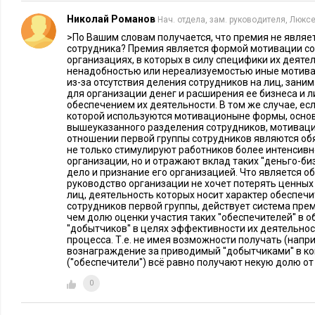
Николай Романов
Нач. отдела, зам. руководителя, Люкс
>По Вашим словам получается, что премия не явля
сотрудника? Премия является формой мотивации со
организациях, в которых в силу специфики их деяте
ненадобностью или нереализуемостью иные мотива
из-за отсутствия деления сотрудников на лиц, за
для организации денег и расширения ее бизнеса и 
обеспечением их деятельности. В том же случае, есл
которой используются мотивационыне формы, осно
вышеуказанного разделения сотрудников, мотиваци
отношении первой группы сотрудников являются об
не только стимулируют работников более интенсивн
организации, но и отражают вклад таких ''деньго-би
дело и признание его организацией. Что является о
руководство организации не хочет потерять ценных
лиц, деятельность которых носит характер обеспеч
сотрудников первой группы, действует система пре
чем долю оценки участия таких ''обеспечителей'' в 
''добытчиков'' в целях эффективности их деятельно
процесса. Т.е. не имея возможности получать (напр
вознаграждение за приводимый ''добытчиками'' в к
(''обеспечители'') всё равно получают некую долю от
0