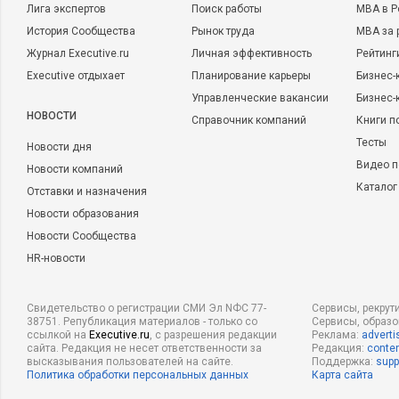
Лига экспертов
Поиск работы
MBA в Р
История Сообщества
Рынок труда
MBA за 
Журнал Executive.ru
Личная эффективность
Рейтинг
Executive отдыхает
Планирование карьеры
Бизнес-
Управленческие вакансии
Бизнес-
НОВОСТИ
Справочник компаний
Книги п
Тесты
Новости дня
Видео п
Новости компаний
Каталог
Отставки и назначения
Новости образования
Новости Сообщества
HR-новости
Свидетельство о регистрации СМИ Эл NФС 77-
Сервисы, рекрут
38751. Републикация материалов - только со
Сервисы, образ
ссылкой на
Executive.ru
, с разрешения редакции
Реклама:
adverti
сайта. Редакция не несет ответственности за
Редакция:
conten
высказывания пользователей на сайте.
Поддержка:
supp
Политика обработки персональных данных
Карта сайта