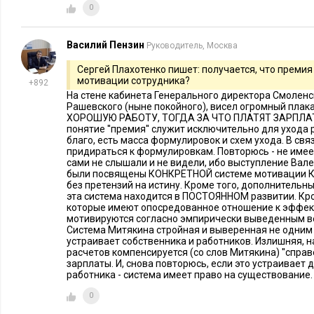
0
Василий Пензин
Руководитель, Москва
Сергей Плахотенко пишет: получается, что преми
мотивации сотрудника?
+892
На стене кабинета Генерального директора Смолен
Рашевского (ныне покойного), висел огромный плак
ХОРОШУЮ РАБОТУ, ТОГДА ЗА ЧТО ПЛАТЯТ ЗАРПЛАТУ?
понятие ''премия'' служит исключительно для ухода 
благо, есть масса формулировок и схем ухода. В связ
придираться к формулировкам. Повторюсь - не имее
сами не слышали и не видели, ибо выступление Вал
были посвящены КОНКРЕТНОЙ системе мотивации 
без претензий на истину. Кроме того, дополнительны
эта система находится в ПОСТОЯННОМ развитии. Кро
которые имеют опосредованное отношение к эффек
мотивируются согласно эмпирически выведенным 
Система Митякина стройная и выверенная не одним г
устраивает собственника и работников. Излишняя, н
расчетов компенсируется (со слов Митякина) ''спра
зарплаты. И, снова повторюсь, если это устраивает 
работника - система имеет право на существование.
0