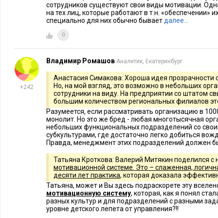
сотрудников существуют свои виды мотивации. Одн
для собравшихся тезисы о справедливости и братстве при в
на тех лиц, которые работают в т.н. «обеспечении» 
специально для них обычно бывает
далее…
Они вызвали эмоциональную реакцию зала».
0
Мотивация – это больше, чем оплата труда
Владимир Ромашов
Яна Григорян:
ЕМС
«Топ-мене
«Вице-президент
Аналитик, Екатеринбург
, партнер
Андрей Ренард
консультант по управлению
разительно отл
Анастасия Симакова: Хороша идея прозрачности с
Но, на мой взгляд, это возможно в небольших орга
от первого докладчика. Решив не томить аудиторию, с ходу
+242
сотрудники на виду. На предприятии со штатом с
ритм, чем заворожил аудиторию. Чувствовался великолепны
большим количеством региональных филиалов это
только знает как, но и умеет это подавать. Суть выступлени
Разумеется, если рассматривать организацию в 1000
монолит. Но это же бред - любая многотысячная орг
следующему:
небольших функциональных подразделений со свои
субкультурами, где достаточно легко добиться вож
Система мотивации – это не просто оплата, это комплек
Правда, менеджмент этих подразделений должен 
организационных мер:
Татьяна Кроткова: Валерий Митякин поделился с
Правильно сформированные планы. Не спущенные «свер
мотивационной системе. Это – слаженная, логичн
десяти лет практика
, которая доказала эффективно
«снизу», а умелый синтез того и другого.
Татьяна, может и Вы здесь подраскорете эту вселе
Исключение рисков и лазеек, ведущих к профанации пла
мотивационную систему
, которая, как я понял ст
разных культур и для подразделений с разными зада
Анализ всего бизнес-процесса, под который внедряется 
уровне детского лепета от управления?!!
предмет его адекватности и прозрачности. Иногда непро