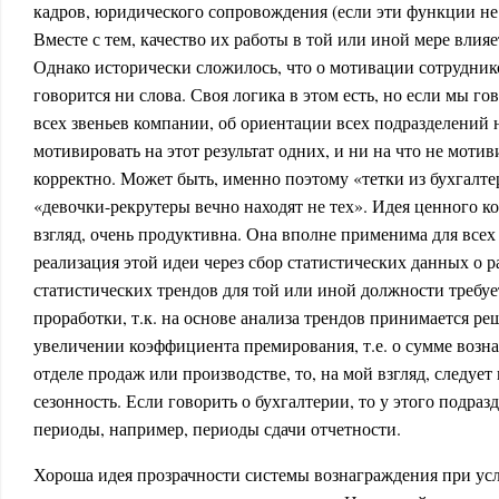
кадров, юридического сопровождения (если эти функции не 
Вместе с тем, качество их работы в той или иной мере влияе
Однако исторически сложилось, что о мотивации сотрудник
говорится ни слова. Своя логика в этом есть, но если мы г
всех звеньев компании, об ориентации всех подразделений н
мотивировать на этот результат одних, и ни на что не моти
корректно. Может быть, именно поэтому «тетки из бухгалте
«девочки-рекрутеры вечно находят не тех». Идея ценного к
взгляд, очень продуктивна. Она вполне применима для всех
реализация этой идеи через сбор статистических данных о р
статистических трендов для той или иной должности требуе
проработки, т.к. на основе анализа трендов принимается р
увеличении коэффициента премирования, т.е. о сумме возна
отделе продаж или производстве, то, на мой взгляд, следуе
сезонность. Если говорить о бухгалтерии, то у этого подраз
периоды, например, периоды сдачи отчетности.
Хороша идея прозрачности системы вознаграждения при усл