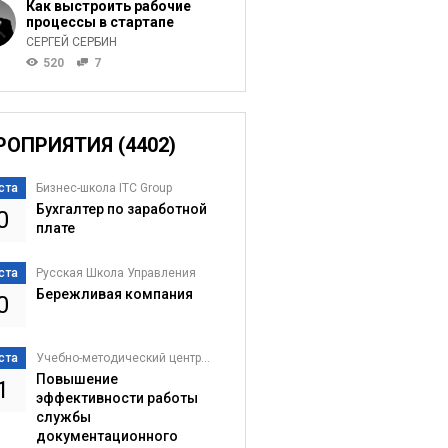
Как выстроить рабочие
процессы в стартапе
СЕРГЕЙ СЕРБИН
520
7
РОПРИЯТИЯ (4402)
ста
Бизнес-школа ITC Group
Бухгалтер по заработной
0
плате
ста
Русская Школа Управления
Бережливая компания
0
ста
Учебно-методический центр...
Повышение
1
эффективности работы
службы
документационного