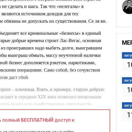
 не сделать и шага. Так что «нелегалы» в
являются источником доходов для тех
 обязаны не допускать их существования. Се ля ви.
объединяет все криминальные «бизнесы» в единый
тарые добрые времена строит Лас-Вегас, основная
МЕ
о: из проигравших надо выбить долги, выигравшим
чтобы выигрыш обмыть, массу неучтенной налички
авгу
вной бизнес дополняется рэкетом, наркотиками,
1
вскими операциями. Само собой, без сочувствия
низм даст сбой.
авгу
1
просе – ключевая. Взять, к примеру, старую добрую
асцвет в середине XIX века позволил нескольким
троль почти всю хозяйственную деятельность
авгу
 Участие мафиози в любой коммерческой сделке
1
 и продавца, и покупателя от того, что в современной
ь полный
БЕСПЛАТНЫЙ
доступ к
едовольных убивали, чиновников подкупали. Но – к