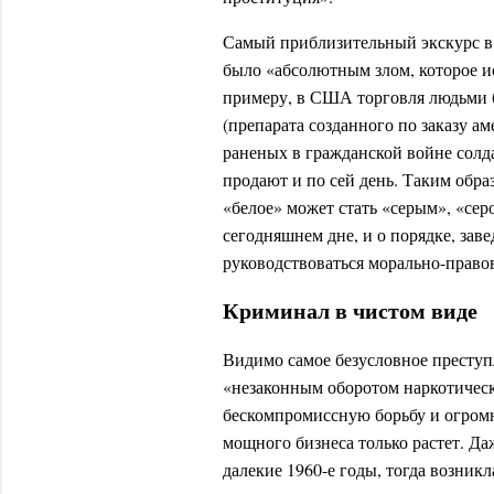
Самый приблизительный экскурс в 
было «абсолютным злом, которое и
примеру, в США торговля людьми б
(препарата созданного по заказу а
раненых в гражданской войне солдат
продают и по сей день. Таким образ
«белое» может стать «серым», «сер
сегодняшнем дне, и о порядке, зав
руководствоваться морально-право
Криминал в чистом виде
Видимо самое безусловное преступл
«незаконным оборотом наркотическ
бескомпромиссную борьбу и огромны
мощного бизнеса только растет. Да
далекие 1960-е годы, тогда возник