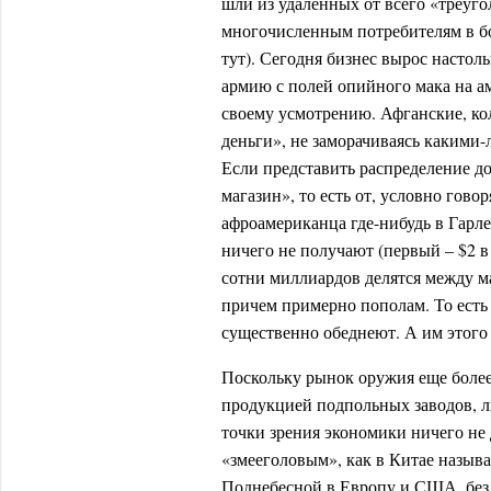
шли из удаленных от всего «треуго
многочисленным потребителям в бо
тут). Сегодня бизнес вырос настол
армию с полей опийного мака на а
своему усмотрению. Афганские, ко
деньги», не заморачиваясь какими
Если представить распределение до
магазин», то есть от, условно гово
афроамериканца где-нибудь в Гарле
ничего не получают (первый – $2 в 
сотни миллиардов делятся между
причем примерно пополам. То есть
существенно обеднеют. А им этого 
Поскольку рынок оружия еще более
продукцией подпольных заводов, ли
точки зрения экономики ничего не 
«змееголовым», как в Китае назыв
Поднебесной в Европу и США, без 