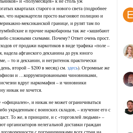
льников» и «полумесяцев» к не столь уж
гатых кварталах старого и нового света (подробнее
ько, что наркокартели просто выгоняют полицию и
мерикакно-мексиканской границе, и рулят там по
лумбийские и прочие наркобароны так же «зашибают
-либо сложными схемами. Почему? Ответ очень прост.
ходов от продажи наркотиков в виде трафика «поле –
ря, надела афганского декханина до рук юного
ме, – то и декханин, и негритенок практически
день, второй – $200 в месяц) см.
здесь
). Огромные же
 мафиози и …коррумпированными чиновниками,
 исчезни вдруг наркомафия – и чиновники
ну никак не хочется.
 «официален», и никак не может ограничиваться
бо украденным с воинских складов, – изучение его с
даст. То же, в принципе, и с «торговлей людьми» –
ают организаторов нелегальной доставки граждан
договоренности с пограничниками всех стран на