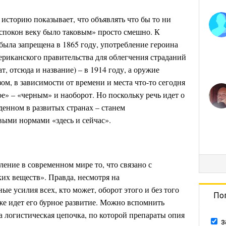
историю показывает, что объявлять что бы то ни
спокон веку было таковым» просто смешно. К
ыла запрещена в 1865 году, употребление героина
мериканского правительства для облегчения страданий
, отсюда и название) – в 1914 году, а оружие
ом, в зависимости от времени и места что-то сегодня
ое» – «черным» и наоборот. Но поскольку речь идет о
еденном в развитых странах – станем
выми нормами «здесь и сейчас».
ение в современном мире то, что связано с
их веществ». Правда, несмотря на
е усилия всех, кто может, оборот этого и без того
По
же идет его бурное развитие. Можно вспомнить
ла логистическая цепочка, по которой препараты опия
з