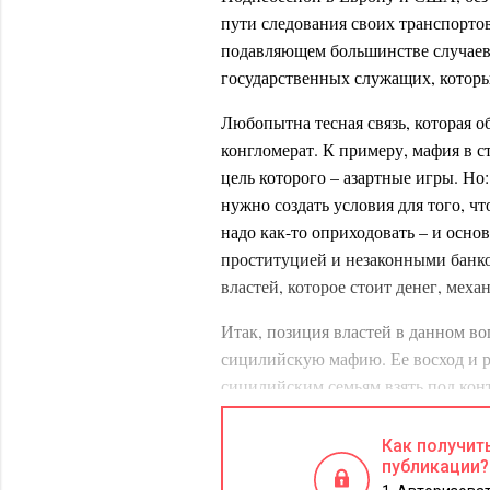
пути следования своих транспортов
подавляющем большинстве случаев 
государственных служащих, которые
Любопытна тесная связь, которая 
конгломерат. К примеру, мафия в с
цель которого – азартные игры. Н
нужно создать условия для того, 
надо как-то оприходовать – и осно
проституцией и незаконными банко
властей, которое стоит денег, меха
Итак, позиция властей в данном во
сицилийскую мафию. Ее восход и р
сицилийским семьям взять под кон
восточной части родного острова.
гарантировало (за небольшую мзду)
Как получит
России называется «кидаловом». Н
публикации?