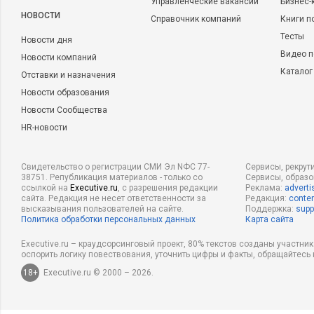
Управленческие вакансии
Бизнес-
НОВОСТИ
Справочник компаний
Книги п
Тесты
Новости дня
Видео п
Новости компаний
Каталог
Отставки и назначения
Новости образования
Новости Сообщества
HR-новости
Свидетельство о регистрации СМИ Эл NФС 77-
Сервисы, рекрут
38751. Републикация материалов - только со
Сервисы, образ
ссылкой на
Executive.ru
, с разрешения редакции
Реклама:
adverti
сайта. Редакция не несет ответственности за
Редакция:
conten
высказывания пользователей на сайте.
Поддержка:
supp
Политика обработки персональных данных
Карта сайта
Executive.ru – краудсорсинговый проект, 80% текстов созданы участни
оспорить логику повествования, уточнить цифры и факты, обращайтесь 
18+
Executive.ru © 2000 – 2026.