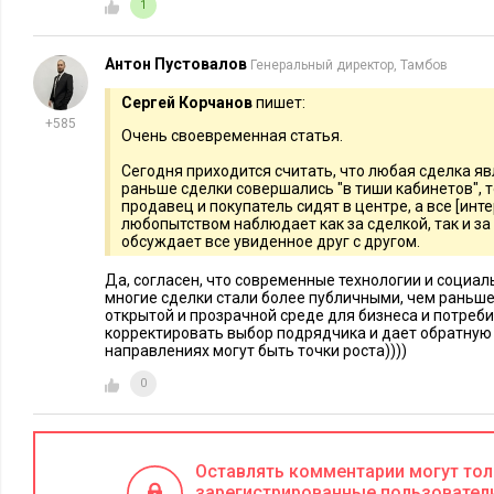
1
Также читайте:
Антон Пустовалов
Генеральный директор, Тамбов
Сергей Корчанов
пишет:
+585
Очень своевременная статья.
Сегодня приходится считать, что любая сделка яв
раньше сделки совершались "в тиши кабинетов", то 
продавец и покупатель сидят в центре, а все [инт
любопытством наблюдает как за сделкой, так и за
обсуждает все увиденное друг с другом.
Да, согласен, что современные технологии и социаль
МАРКЕТИНГ
17288
0
МАРКЕТИНГ
многие сделки стали более публичными, чем раньше.
Антикризисный PR: как отразить
Не бойтесь
открытой и прозрачной среде для бизнеса и потреби
негативную атаку на репутацию
в России н
корректировать выбор подрядчика и дает обратную 
направлениях могут быть точки роста))))
компании
0
Оставлять комментарии могут то
зарегистрированные пользовател