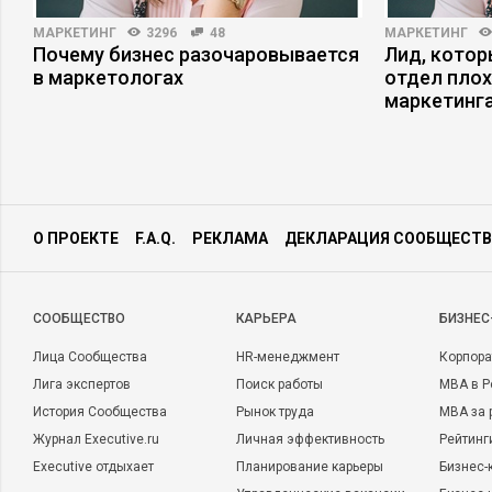
МАРКЕТИНГ
3296
48
МАРКЕТИНГ
Почему бизнес разочаровывается
Лид, котор
в маркетологах
отдел плох
маркетинга
О ПРОЕКТЕ
F.A.Q.
РЕКЛАМА
ДЕКЛАРАЦИЯ СООБЩЕСТВ
CООБЩЕСТВО
КАРЬЕРА
БИЗНЕС
Лица Сообщества
HR-менеджмент
Корпора
Лига экспертов
Поиск работы
MBA в Р
История Сообщества
Рынок труда
MBA за 
Журнал Executive.ru
Личная эффективность
Рейтинг
Executive отдыхает
Планирование карьеры
Бизнес-