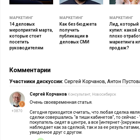
и их семьям.
8. ORM – часть маркетинговых коммуникац
МАРКЕТИНГ
МАРКЕТИНГ
МАРКЕТИНГ
14 деловых
Как без бюджета
Лид, который 
Клиент по-разному знакомится с компанией: зайдя на сайт и
мероприятий марта,
получить
купил: какой 
на маркетплейсе или купив товар. Важно, чтобы все
каналы
которые стоит
публикации в
плохо отрабо
посетить
деловых СМИ
маркетинга и
объединены одной концепцией и обеспечивали лояльность
руководителям
продаж?
управления репутацией может исполнять менеджер по марк
отдельный ORM-специалист. Важно, чтобы все маркетинго
на одну цель. В работе над репутацией не бывает мелочей, о
Комментарии
обратной связи пользователей.
Участники дискуссии:
Сергей Корчанов
,
Антон Пустов
Выводы
Сергей Корчанов
Консультант, Новосибирск
Как видите, стоит уделять больше внимания ORM-стратегии,
Очень своевременная статья.
пользователи своими мнениями влияют на других потребит
+3870
Сегодня приходится считать, что любая сделка явля
покупателей. Если пустить ситуацию на самотек, то результ
сделки совершались "в тиши кабинетов", то сейчас - 
покупатель сидят в центре, а все [интернет-]окруж
непредсказуемым и не совсем положительным. Ведь репута
наблюдает как за сделкой, так и за ее результатами
(и дешевле) создать с нуля, чем переделывать из негативной
увиденное друг с другом.