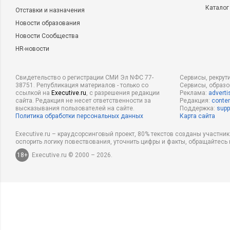
Каталог
Отставки и назначения
Новости образования
Новости Сообщества
HR-новости
Свидетельство о регистрации СМИ Эл NФС 77-
Сервисы, рекрут
38751. Републикация материалов - только со
Сервисы, образ
ссылкой на
Executive.ru
, с разрешения редакции
Реклама:
adverti
сайта. Редакция не несет ответственности за
Редакция:
conten
высказывания пользователей на сайте.
Поддержка:
supp
Политика обработки персональных данных
Карта сайта
Executive.ru – краудсорсинговый проект, 80% текстов созданы участни
оспорить логику повествования, уточнить цифры и факты, обращайтесь 
18+
Executive.ru © 2000 – 2026.