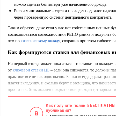
можно сделать без потери уже начисленного дохода.
Риски минимальные – сделки проходят под залог надеж
через проверенную систему центрального контрагента.
Таким образом, даже если у вас нет собственных ценных бу
воспользоваться возможностями РЕПО‑рынка и получить бо
чем по
классическому вкладу
, сохранив при этом гибкость и
Как формируются ставки для финансовых и
На первый взгляд может показаться, что ставки по вкладам
от
ключевой ставки ЦБ
– если она снижается, то должны пад
практике все не так однозначно. Банки всегда держат разни
платят вкладчику, и сколько берут с заемщика, что называет
просто так: банк должен покрыть свои расходы (от зарплат 
невозврата кредитного займа). Кроме того, как любой бизнес
прибыли, поэтому вполне обычна ситуация, когда депозит 
Как получить полный
БЕСПЛАТНЫ
соседствует с кредитом под 35%.
публикации?