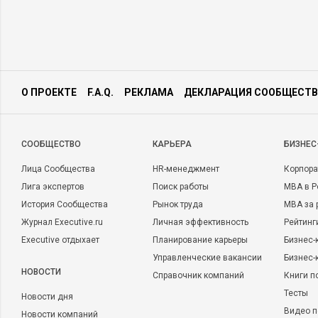
О ПРОЕКТЕ
F.A.Q.
РЕКЛАМА
ДЕКЛАРАЦИЯ СООБЩЕСТВ
CООБЩЕСТВО
КАРЬЕРА
БИЗНЕС
Лица Сообщества
HR-менеджмент
Корпора
Лига экспертов
Поиск работы
MBA в Р
История Сообщества
Рынок труда
MBA за 
Журнал Executive.ru
Личная эффективность
Рейтинг
Executive отдыхает
Планирование карьеры
Бизнес-
Управленческие вакансии
Бизнес-
НОВОСТИ
Справочник компаний
Книги п
Тесты
Новости дня
Видео п
Новости компаний