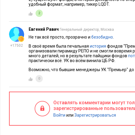
потерь.
удобный формат, например, тикер LQDT.
Каждый инструмент имеет свои особенности и подходит дл
2
будет зависеть от целей и приоритетов. Однако операции Р
эффективным решением практически в каждом случае.
Евгений Равич
Генеральный директор, Москва
Не так всё просто, прозрачно и
безобидно
.
Фото в анонсе: freepik.com
+17502
В своё время была печальная
история
фондов "Прем
организовали пирамиду РЕПО и не смогли вовремя р
Также читайте:
много деталей, но в результате пайщики фондов
пот
практически всё. УК во всём винила ЦБ РФ.
Возможно, что бывшие менеджеры УК "Премьер" до 
0
Оставлять комментарии могут то
зарегистрированные пользовател
Войти
или
Зарегистрироваться
ИНВЕСТИЦИИ
15897
35
РИСКИ И ВОЗ
ИИ в сфере инвестиций: смогут ли
6 технолог