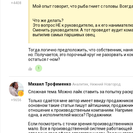
+4408
Мой опыт говорит, что рыба гниет с головы. Всегда
Что же делать?
Это вопрос НЕ к руководителю, а к его нанимателю
Сменить руководителя. А тот проведет аудит кома
выпилив самых паршивых овец.
Тогда логично предположить, что собственник, наня
но. Получается, это порочный круг не разорвать и 
остаться г-ном?
1
Михаил Трофименко
Аналитик, Нижний Новгород
Сложная тема. Можно лайк ставить за попытку раск
+9656
Только сдаётся мне автор имеет ввиду продажников
основном такие статьи пишут айтишники, продажни
отношение к производственым компаниям. Например
одна, а исполнителей масса? Продажники.
Если посмотреть с точки зрения производственников
мало. Все в производственной системе работающей 