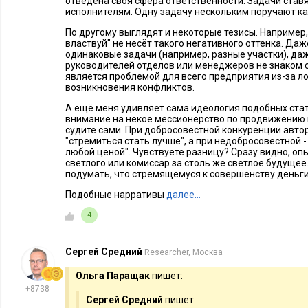
отведена своя сфера ответственности. Задачи став
исполнителям. Одну задачу нескольким поручают ка
По другому выглядят и некоторые тезисы. Например,
властвуй" не несёт такого негативного оттенка. Даж
одинаковые задачи (например, разные участки), даж
руководителей отделов или менеджеров не знаком с
является проблемой для всего предприятия из-за л
возникновения конфликтов.
А ещё меня удивляет сама идеология подобных ста
внимание на некое мессионерство по продвижению 
судите сами. При добросовестной конкуренции автор
"стремиться стать лучше", а при недобросовестной -
любой ценой". Чувствуете разницу? Сразу видно, о
светлого или комиссар за столь же светлое будущее
подумать, что стремящемуся к совершенству деньги
Подобные нарративы
далее…
4
Сергей Средний
Researcher, Москва
Ольга Паращак
пишет:
+8738
Сергей Средний
пишет: