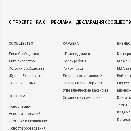
О ПРОЕКТЕ
F.A.Q.
РЕКЛАМА
ДЕКЛАРАЦИЯ СООБЩЕСТВ
CООБЩЕСТВО
КАРЬЕРА
БИЗНЕС
Лица Сообщества
HR-менеджмент
Корпора
Лига экспертов
Поиск работы
MBA в Р
История Сообщества
Рынок труда
MBA за 
Журнал Executive.ru
Личная эффективность
Рейтинг
Executive отдыхает
Планирование карьеры
Бизнес-
Управленческие вакансии
Бизнес-
НОВОСТИ
Справочник компаний
Книги п
Тесты
Новости дня
Видео п
Новости компаний
Каталог
Отставки и назначения
Новости образования