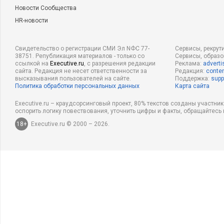
Новости Сообщества
HR-новости
Свидетельство о регистрации СМИ Эл NФС 77-
Сервисы, рекрут
38751. Републикация материалов - только со
Сервисы, образ
ссылкой на
Executive.ru
, с разрешения редакции
Реклама:
adverti
сайта. Редакция не несет ответственности за
Редакция:
conten
высказывания пользователей на сайте.
Поддержка:
supp
Политика обработки персональных данных
Карта сайта
Executive.ru – краудсорсинговый проект, 80% текстов созданы участни
оспорить логику повествования, уточнить цифры и факты, обращайтесь 
18+
Executive.ru © 2000 – 2026.