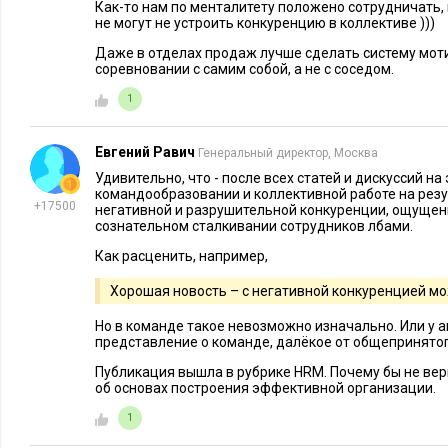
уровнях. Не бойтесь признавать ошибки и корректировать к
Как-то нам по менталитету положено сотрудничать,
не могут не устроить конкуренцию в коллективе )))
терпеливы.
Даже в отделах продаж лучше сделать систему мот
Поверьте, оно того стоит! Ведь в конечном счете вы получи
соревновании с самим собой, а не с соседом.
инновационную команду, но и по-настоящему удовлетворе
1
сотрудников. С таким человеческим капиталом по плечу буд
Евгений Равич
Генеральный директор, Москва
Также читайте:
Удивительно, что - после всех статей и дискуссий на
командообразовании и коллективной работе на резу
+17500
негативной и разрушительной конкуренции, ощущен
сознательном сталкивании сотрудников лбами.
Как расценить, например,
Хорошая новость – с негативной конкуренцией мо
Но в команде такое невозможно изначально. Или у 
представление о команде, далёкое от общепринято
Публикация вышла в рубрике HRM. Почему бы не вер
об основах построения эффективной организации.
HR-МЕНЕДЖМЕНТ
39327
52
ЛИЧНАЯ ЭФФЕ
1
Чем опасна токсичность в
Как защити
команде, и как эффективно с ней
офисных д