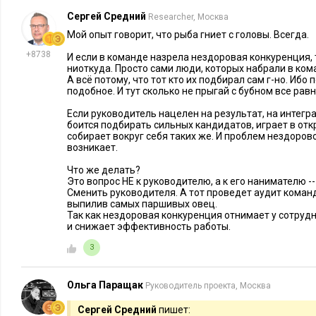
бороться
Сергей Средний
Researcher, Москва
Мой опыт говорит, что рыба гниет с головы. Всегда.
+8738
И если в команде назрела нездоровая конкуренция, т
ниоткуда. Просто сами люди, которых набрали в кома
А всё потому, что тот кто их подбирал сам г-но. Ибо
подобное. И тут сколько не прыгай с бубном все рав
Если руководитель нацелен на результат, на интегр
боится подбирать сильных кандидатов, играет в откр
собирает вокруг себя таких же. И проблем нездоров
возникает.
Что же делать?
Это вопрос НЕ к руководителю, а к его нанимателю -
Сменить руководителя. А тот проведет аудит команд
выпилив самых паршивых овец.
Так как нездоровая конкуренция отнимает у сотрудн
и снижает эффективность работы.
3
Ольга Паращак
Руководитель проекта, Москва
Сергей Средний
пишет: