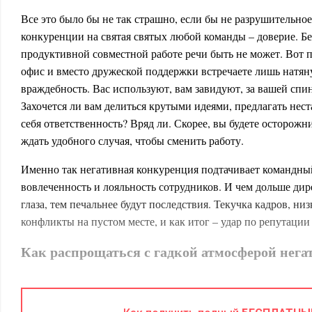
Все это было бы не так страшно, если бы не разрушительно
конкуренции на святая святых любой команды – доверие. Бе
продуктивной совместной работе речи быть не может. Вот п
офис и вместо дружеской поддержки встречаете лишь натян
враждебность. Вас используют, вам завидуют, за вашей сп
Захочется ли вам делиться крутыми идеями, предлагать нес
себя ответственность? Вряд ли. Скорее, вы будете осторожн
ждать удобного случая, чтобы сменить работу.
Именно так негативная конкуренция подтачивает командны
вовлеченность и лояльность сотрудников. И чем дольше дир
глаза, тем печальнее будут последствия. Текучка кадров, низ
конфликты на пустом месте, и как итог – удар по репутаци
Как распрощаться с гадкой атмосферой нег
Хорошая новость – с негативной конкуренцией можно и нуж
потребует усилий от всех, и в первую очередь, от руководст