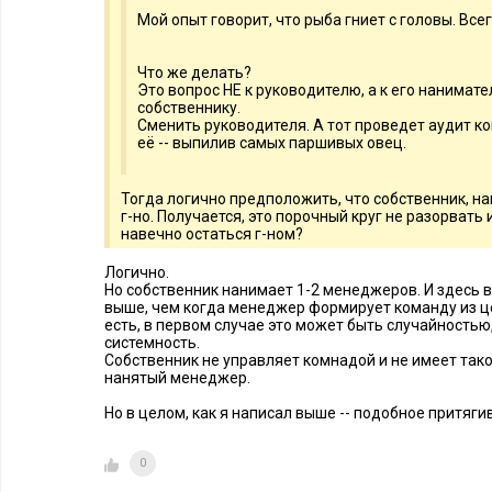
Мой опыт говорит, что рыба гниет с головы. Всег
Что же делать?
Это вопрос НЕ к руководителю, а к его нанимате
собственнику.
Сменить руководителя. А тот проведет аудит к
её -- выпилив самых паршивых овец.
Тогда логично предположить, что собственник, н
г-но. Получается, это порочный круг не разорвать
навечно остаться г-ном?
Логично.
Но собственник нанимает 1-2 менеджеров. И здесь 
выше, чем когда менеджер формирует команду из це
есть, в первом случае это может быть случайностью,
системность.
Собственник не управляет комнадой и не имеет таког
нанятый менеджер.
Но в целом, как я написал выше -- подобное притяги
0