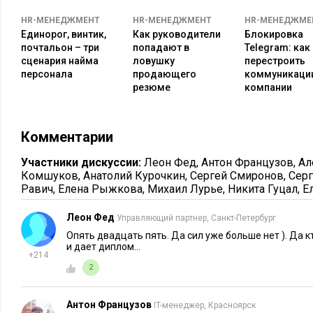
повседневной рабочей жизни сотрудников, им труднее реши
HR-МЕНЕДЖМЕНТ
HR-МЕНЕДЖМЕНТ
HR-МЕНЕДЖМЕ
Мы также заметили, что у активных работников укрепляетс
Единорог, винтик,
Как руководители
Блокировка
привязанность к компании, которая служит своего рода «яко
почтальон – три
попадают в
Telegram: как
сценария найма
ловушку
перестроить
кадров. Таким образом все инвестиции, которые компания 
персонала
продающего
коммуникаци
мероприятия, являются уникальным конкурентным преимущ
резюме
компании
6. Привлечение новых талантов
Комментарии
Молодые специалисты при выборе будущего места работы, 
возможность заниматься любимым видом спорта в новой ком
Участники дискуссии:
Леон Фед
,
Антон Французов
,
Ал
Комшуков
,
Анатолий Курочкин
,
Сергей Смиронов
,
Серг
He
недавно проведенному опросу сервиса по поиску работы
Равич
,
Елена Рыжкова
,
Михаил Лурье
,
Никита Гуцал
,
Е
Всероссийским физкультурно-спортивным обществом «Труд
соискателей положительно отмечают поддержку работодате
Леон Фед
Управляющий партнер, Санкт-Петербург
при поиске работы.
Опять двадцать пять. Да сил уже больше нет ). Да к
и дает диплом...
+214
7. Продвижение социально-значимых ценнос
2
Занятия спортом могут проводиться не только в целях совме
Антон Французов
IT-менеджер, Красноярск
могут быть приурочены к важной социальной миссии или б