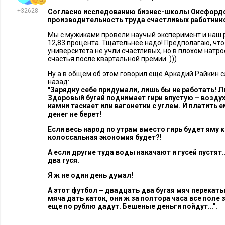
+32628
Согласно исследованию бизнес-школы Оксфордс
производительность труда счастливых работник
Мы с мужиками провели научый эксперимент и наш р
12,83 процента. Тщательнее надо! Предполагаю, чт
университета не учли счастливых, но в плохом натр
счастья после квартальной премии. )))
Ну а в общем об этом говорил ещё Аркадий Райкин 
назад:
"Зарядку себе придумали, лишь бы не работать! Л
Здоровый бугай поднимает гири впустую – возду
камни таскает или вагонетки с углем. И платить ем
денег не берет!
Если весь народ по утрам вместо гирь будет яму к
колоссальная экономия будет?!
А если другие туда воды накачают и гусей пустят.
два гуся.
Я ж не один день думал!
А этот футбол – двадцать два бугая мяч перекат
мяча дать каток, они ж за полтора часа все поле
еще по рублю дадут. Бешеные деньги пойдут...".