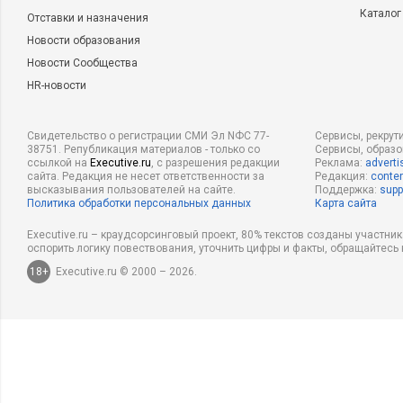
Каталог
Отставки и назначения
Новости образования
Новости Сообщества
HR-новости
Свидетельство о регистрации СМИ Эл NФС 77-
Сервисы, рекрут
38751. Републикация материалов - только со
Сервисы, образ
ссылкой на
Executive.ru
, с разрешения редакции
Реклама:
adverti
сайта. Редакция не несет ответственности за
Редакция:
conten
высказывания пользователей на сайте.
Поддержка:
supp
Политика обработки персональных данных
Карта сайта
Executive.ru – краудсорсинговый проект, 80% текстов созданы участни
оспорить логику повествования, уточнить цифры и факты, обращайтесь 
18+
Executive.ru © 2000 – 2026.