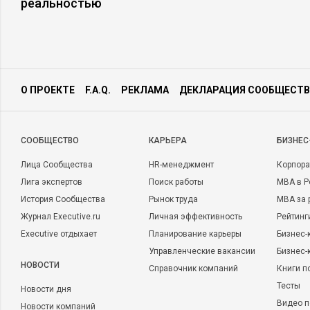
реальностью
О ПРОЕКТЕ
F.A.Q.
РЕКЛАМА
ДЕКЛАРАЦИЯ СООБЩЕСТВ
CООБЩЕСТВО
КАРЬЕРА
БИЗНЕС
Лица Сообщества
HR-менеджмент
Корпора
Лига экспертов
Поиск работы
MBA в Р
История Сообщества
Рынок труда
MBA за 
Журнал Executive.ru
Личная эффективность
Рейтинг
Executive отдыхает
Планирование карьеры
Бизнес-
Управленческие вакансии
Бизнес-
НОВОСТИ
Справочник компаний
Книги п
Тесты
Новости дня
Видео п
Новости компаний