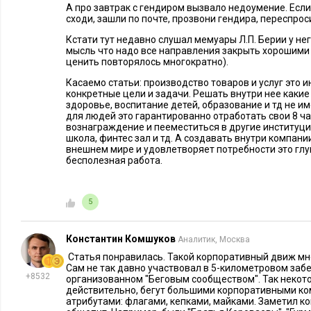
мероприятия, направленные на сохранение
командного дух
А про завтрак с гендиром вызвало недоумение. Если
сходи, зашли по почте, прозвони гендира, переспроси
чувствовали, что о них заботятся, и знали, что их интересы
Кстати тут недавно слушал мемуары Л.П. Берии у н
мысль что надо все направления закрыть хорошими 
Читайте также:
ценить повторялось многократно).
Касаемо статьи: производство товаров и услуг это
конкретные цели и задачи. Решать внутри нее какие т
здоровье, воспитание детей, образование и тд не и
для людей это гарантированно отработать свои 8 ч
вознаграждение и пееместиться в другие институци
школа, финтес зал и тд. А создавать внутри компани
внешнем мире и удовлетворяет потребности это глу
бесполезная работа.
5
КОРПОРАТИВНАЯ ПРАКТИКА
13773
16
EXECUTIVE ОТ
Чему руководители и HR-ы могут
Корпорати
Константин Комшуков
Аналитик, Москва
научиться у спортивных
мы пробежа
Статья понравилась. Такой корпоративный движ мн
менеджеров
Сам не так давно участвовал в 5-километровом забе
+8532
организованном "Беговым сообществом". Так некото
действительно, бегут большими корпоративными к
атрибутами: флагами, кепками, майками. Заметил 