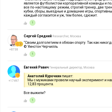
является футболистом корпоративной команды и пол
все по-настоящему: режим, строгий тренер, две тре
кубки, сборы, выездные и домашние игры, спортивны
каждый согласится и уж, тем более, сдюжит.
1
Сергей Средний
Researcher, Москва
"Своим долголетием я обязан спорту. Так как никогд
© Уинстон Черчилль
+8738
1
Евгений Равич
Генеральный директор, Москва
Анатолий Курочкин
пишет:
Мы с мужиками провели научый эксперимент и наш
+17497
12,83 процента.
Все выжили?
1