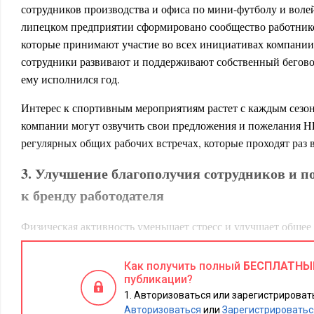
сотрудников производства и офиса по мини-футболу и воле
липецком предприятии сформировано сообщество работник
которые принимают участие во всех инициативах компании
сотрудники развивают и поддерживают собственный беговой
ему исполнился год.
Интерес к спортивным мероприятиям растет с каждым сезо
компании могут озвучить свои предложения и пожелания H
регулярных общих рабочих встречах, которые проходят раз в
3. Улучшение благополучия сотрудников и 
к бренду работодателя
Физическая активность уменьшает стресс и улучшает общее
психологическое состояние. После активных занятий спорто
лучше, выносливее и легче справляется с повседневными за
Как получить полный
БЕСПЛАТНЫ
сотрудники — это лучшие бренд-амбассадоры, они высоко 
публикации?
удовольствием выполняют свою работу и гордятся достигну
Авторизоваться или зарегистрировать
Авторизоваться
или
Зарегистрироватьс
Корпоративный спорт может стать одним из элементов well