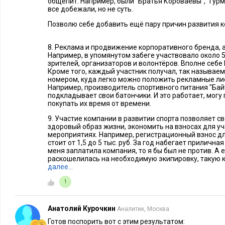
общепит. Например, были "Братья Короваевы", "Гур
все добежали, но не суть.
Позволю себе добавить ещё пару причин развития к
8. Реклама и продвижение корпоративного бренда, а 
Например, в упомянутом забеге участвовало около 5,
зрителей, организаторов и волонтёров. Вполне себе
Кроме того, каждый участник получал, так называем
номером, куда легко можно положить рекламные ли
Например, производитель спортивного питания "Бай
подкладывает свои батончики. И это работает, могу 
покупать их время от времени.
9. Участие компании в развитии спорта позволяет 
здоровый образ жизни, экономить на взносах для уч
мероприятиях. Например, регистрационный взнос дл
стоит от 1,5 до 5 тыс. руб. За год набегает прилична
меня заплатила компания, то я бы был не против. А 
раскошелилась на необходимую экипировку, такую к
далее…
1
Анатолий Курочкин
Аналитик, Москва
Готов поспорить вот с этим результатом: