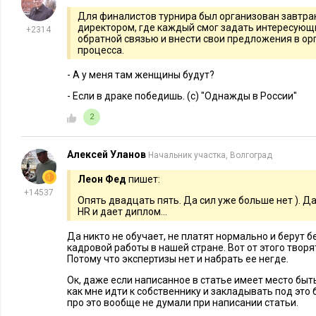
компания проводит регулярные летние экосплавы, которые 
Для финалистов турнира был организован завтра
директором, где каждый смог задать интересующ
+2314
командный дух, но и являются частью инициативы по очищ
обратной связью и внести свои предложения в о
мусора.
процесса.
- А у меня там женщины будут?
Мы также поддерживаем участие коллег в сторонних спорт
оплачиваем взносы для участия в забегах и соревнованиях 
- Если в драке победишь. (с) "Однажды в России"
организации подобных активностей. Наши сотрудники регу
2
масштабных благотворительных забегах («Бегущие сердца»)
марафон, Липецкий Полумарафон и Марафон). Более того, п
Алексей Уланов
Начальник участка, Волгоград
мероприятиях могут и семьи работников.
Леон Фед
пишет:
+14537
* * *
Опять двадцать пять. Да сил уже больше нет ). Да
HR и дает диплом...
В ближайшие годы тенденция по развитию спортивного на
Да никто не обучает, не платят нормально и берут б
очевидно, получит продолжение. Ведь совместные активнос
кадровой работы в нашей стране. Вот от этого творя
культуру здорового образа жизни среди работников, но и в
Потому что экспертизы нет и набрать ее негде.
в работу персонала, в командообразование и результаты их 
Ок, даже если написанное в статье имеет место быть
как мне идти к собственнику и закладывать под это
про это вообще не думали при написании статьи.
Мы стараемся поддерживать в компании дружную атмосфер