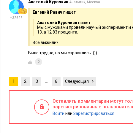
Анатолий Курочкин
Аналитик, Москва
Евгений Равич
пишет:
+32628
Анатолий Курочкин
пишет:
Мы с мужиками провели научый эксперимент и 
13, а 12,83 процента.
Все выжили?
Было трудно, но мы справились. )))
0
1
2
3
…
6
Следующая
Оставлять комментарии могут то
зарегистрированные пользовател
Войти
или
Зарегистрироваться