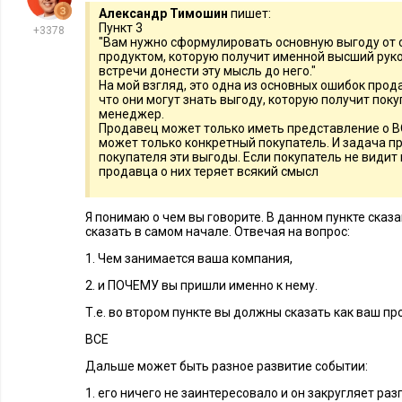
Александр Тимошин
пишет:
Пункт 3
+3378
"Вам нужно сформулировать основную выгоду от
продуктом, которую получит именной высший руко
встречи донести эту мысль до него."
На мой взгляд, это одна из основных ошибок прода
что они могут знать выгоду, которую получит покуп
менеджер.
Продавец может только иметь представление о
может только конкретный покупатель. И задача п
покупателя эти выгоды. Если покупатель не видит 
продавца о них теряет всякий смысл
Я понимаю о чем вы говорите. В данном пункте сказа
сказать в самом начале. Отвечая на вопрос:
1. Чем занимается ваша компания,
2. и ПОЧЕМУ вы пришли именно к нему.
Т.е. во втором пункте вы должны сказать как ваш п
ВСЕ
Дальше может быть разное развитие событии:
1. его ничего не заинтересовало и он закругляет раз