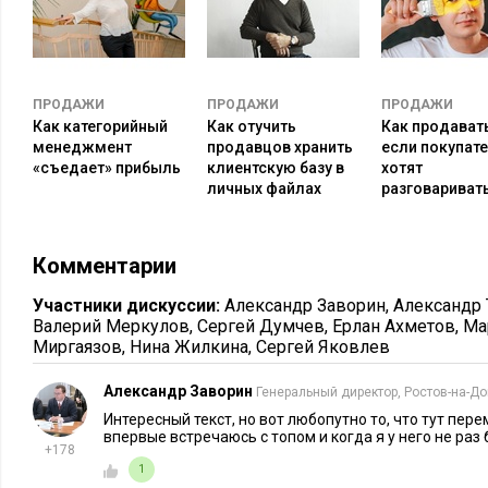
10. Узнайте фамилию менеджера-исполнителя
Если вы заинтересовали руководителя, спросите, с кем мож
возможного закупа. Вам должны назвать фамилию исполните
ПРОДАЖИ
ПРОДАЖИ
ПРОДАЖИ
продолжение переговоров. В идеале его должны пригласить 
Как категорийный
Как отучить
Как продавать
вами и дать ему поручение отработать с вами.
менеджмент
продавцов хранить
если покупате
«съедает» прибыль
клиентскую базу в
хотят
11. Попросите номер сотового телефона
личных файлах
разговариват
Если вы очень успешно поговорили и чувствуете, что топ к
его дать вам свой номер мобильного. Но просьбу эту надо в
Комментарии
руководитель мог тактично отказаться, если не хочет.
Участники дискуссии:
Александр Заворин
,
Александр
Валерий Меркулов
,
Сергей Думчев
,
Ерлан Ахметов
,
Ма
12. Договоритесь о новой встрече
Миргаязов
,
Нина Жилкина
,
Сергей Яковлев
Как бы хорошо вы ни поработали, на данной встрече не буд
Александр Заворин
Генеральный директор, Ростов-на-До
решение. Стало быть, вам может понадобиться еще одна вст
Интересный текст, но вот любопутно то, что тут пер
организации. Получите заранее разрешение на нее, аргумен
впервые встречаюсь с топом и когда я у него не раз 
+178
необходимостью отчитаться о результатах подготовки догов
1
исполнителем.