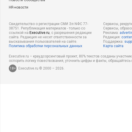
Новости Сообщества
HR-новости
Свидетельство о регистрации СМИ Эл NФС 77-
Сервисы, рекрут
38751. Републикация материалов - только со
Сервисы, образ
ссылкой на
Executive.ru
, с разрешения редакции
Реклама:
adverti
сайта. Редакция не несет ответственности за
Редакция:
conten
высказывания пользователей на сайте.
Поддержка:
supp
Политика обработки персональных данных
Карта сайта
Executive.ru – краудсорсинговый проект, 80% текстов созданы участни
оспорить логику повествования, уточнить цифры и факты, обращайтесь 
18+
Executive.ru © 2000 – 2026.