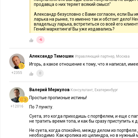
продавца о них теряет всякий смысл"
Александр безусловно с Вами согласен, если Вы и
ларька на рынке, то именно так и обстоит дело! Н
владельцу ларька, встретиться со всей его клиент
Гений маркетинга! Вы уже издавались?
-6
Александр Тимошин
Управляющий партнер, Москва
Игорь, а какое отношение к тому, что я написал, име
+2355
0
Валерий Меркулов
Консультант, Екатеринбург
Простые прописные истины!
+12016
По 7 пункту.
Суета, это когда приходишь с портфелем, и еще с пап
не тратить время топа, и как бы сразу приступить к д
Не суета, когда спокойно, между делом из портфеля 
необходимо. Как кролика из цилиндра, но в нужный 