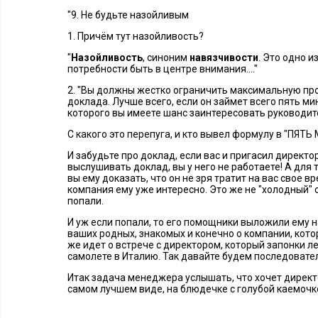
"9. Не будьте назойливым
1. Причём тут назойливость?
"
Назойливость
, синоним
навязчивости
. Это одно 
потребности быть в центре внимания...."
2. "Вы должны жестко ограничить максимальную пр
доклада. Лучше всего, если он займет всего пять мин
которого вы имеете шанс заинтересовать руководит
С какого это перепуга, и кто вывел формулу в "ПЯТЬ
И забудьте про доклад, если вас и пригасил директор
выслушивать доклад, вы у него не работаете! А для т
вы ему доказать, что он не зря тратит на вас свое в
компания ему уже интересно. Это же не "холодный" 
попали.
И уж если попали, то его помощники выложили ему н
ваших родных, знакомых и конечно о компании, кото
же идет о встрече с директором, который запонки л
самолете в Италию. Так давайте будем последовате
Итак задача менеджера услышать, что хочет директо
самом лучшем виде, на блюдечке с голубой каемочк