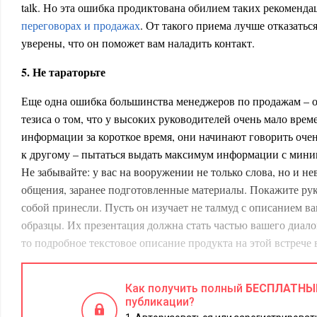
talk. Но эта ошибка продиктована обилием таких рекоменд
переговорах и продажах
. От такого приема лучше отказатьс
уверены, что он поможет вам наладить контакт.
5. Не тараторьте
Еще одна ошибка большинства менеджеров по продажам – о
тезиса о том, что у высоких руководителей очень мало вре
информации за короткое время, они начинают говорить очен
к другому – пытаться выдать максимум информации с мини
Не забывайте: у вас на вооружении не только слова, но и н
общения, заранее подготовленные материалы. Покажите рук
собой принесли. Пусть он изучает не талмуд с описанием в
образцы. Их презентация должна стать частью вашего диало
то подробное текстовое описание продукта на этой встрече 
читать этот документ и выкинет его после вашего ухода.
6. Подстройтесь под ритм собеседника
Как получить полный
БЕСПЛАТНЫ
публикации?