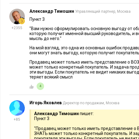
Александр Тимошин
Управляющий партнер, Москва
Пункт 3
+2355
"Вам нужно сформулировать основную выгоду от об
которую получит именной высший руководитель, и в
мысль до него."
На мой взгляд, это одна из основных ошибок продавц
они могут знать выгоду, которую получит покупатель
Продавец может только иметь представление о В
может только конкретный покупатель. И задача про
эти выгоды. Если покупатель не видит никаких выгод
ГЛАВЫ ИЗ КНИГ
16772
5
ПРОДАЖИ
теряет всякий смысл
Как повернуть переговоры в
Как по спо
4
нужную сторону
переговоро
подписан 
Игорь Яковлев
Директор по продажам, Москва
Александр Тимошин
пишет:
Пункт 3
+85
"Продавец может только иметь представление 
ЗНАТЬ может только конкретный покупатель. И за
покупателя эти выгоды. Если покупатель не видит 