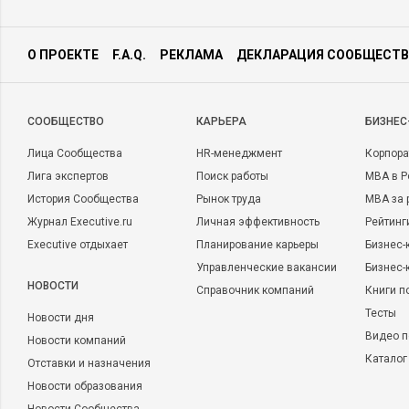
О ПРОЕКТЕ
F.A.Q.
РЕКЛАМА
ДЕКЛАРАЦИЯ СООБЩЕСТВ
CООБЩЕСТВО
КАРЬЕРА
БИЗНЕС
Лица Сообщества
HR-менеджмент
Корпора
Лига экспертов
Поиск работы
MBA в Р
История Сообщества
Рынок труда
MBA за 
Журнал Executive.ru
Личная эффективность
Рейтинг
Executive отдыхает
Планирование карьеры
Бизнес-
Управленческие вакансии
Бизнес-
НОВОСТИ
Справочник компаний
Книги п
Тесты
Новости дня
Видео п
Новости компаний
Каталог
Отставки и назначения
Новости образования