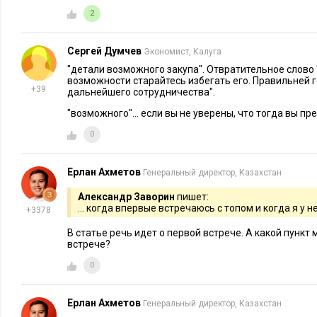
2
Сергей Думчев
Экономист, Калуга
"детали возможного закупа". Отвратительное слово "з
возможности старайтесь избегать его. Правильней 
+39
дальнейшего сотрудничества".
"возможного"... если вы не уверены, что тогда вы 
0
Ерлан Ахметов
Генеральный директор, Казахстан
Александр Заворин
пишет:
... когда впервые встречаюсь с топом и когда я у н
+3378
В статье речь идет о первой встрече. А какой пункт
встрече?
0
Ерлан Ахметов
Генеральный директор, Казахстан