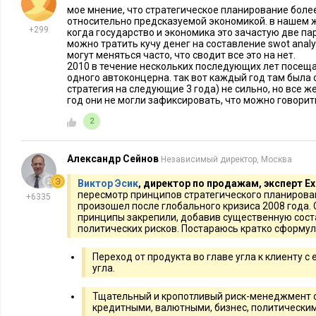
начала – кризис кардинально изменил ситуацию». Я предло
мое мнение, что стратегическое планирование боле
относительно предсказуемой экономикой. в нашем ж
список основных сил​​​​​​​ и слабостей компании, опасностей 
+299
когда государство и экономика это зачастую две п
учетом экономического кризиса. Каково же было удивление ​​​​
можно тратить кучу денег на составление swot analy
могут меняться часто, что сводит все это на н
группы, когда оказалось, что практически нам не требуетс
2010 в течение нескольких последующих лет посе
работы. Мы быстро выполнили SWOT-анализ и успешно зав
одного автоконцерна. так вот каждый год там была
стратегия на следующие 3 года) не сильно, но все ж
стратегии.
год они не могли зафиксировать, что можно говорить
Пандемия – это, я бы сказал, стандартная ситуация для при
2
менеджмента. Поэтому на вопрос: «Каким будет стратегичес
простой: «Точно таким же, каким было».
Александр Сейнов
Независимый директор, Москва
Виктор Эсик
, директор по продажам, эксперт Ex
Александр Савельев
, руководитель о
пересмотр принципов стратегического планирова
+6335
юридических лиц, «Старлинк», эксперт
произошел после глобального кризиса 2008 года. 
принципы закрепили, добавив существенную сос
политических рисков. Постараюсь кратко сформул
Стратегическое планирование принимае
Рано говорить об отмене долгосрочных 
Переход от продукта во главе угла к клиенту с
угла.
ограничительные меры помешали реали
финансовые планы на первое полугодие 2020 года. Но впер
Тщательный и кропотливый риск-менеджмент 
полугодие, в котором необходимо выстроить такую тактику 
кредитными, валютными, бизнес, политически