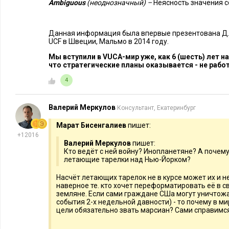
Ambiguous
(неоднозначный) –
Неясность значения с
Если ваш постоянный партнер вдруг узнает, что незави
вы лишаете его отсрочки платежа или повышаете цены, э
неправильно и использовано конкурентом.
Данная информация была впервые презентована Д
UCF в Швеции, Мальмо в 2014 году.
Понимать, что ситуация ожидания плохого и очень плох
длительный срок. Против мировой экономики идет насто
Мы вступили в VUCA-мир уже, как 6 (шесть) лет на
что стратегические планы оказывается - не рабо
плаву – задача сложная.
4
Впрочем, есть небольшое утешение – на специалистах по ст
планированию и оплате их услуг можно сэкономить.
Валерий Меркулов
Консультант, Екатеринбург
Виктор Эсик
, директор по продажам, 
Марат Бисенгалиев
пишет:
+12016
Валерий Меркулов
Существенный пересмотр принципов ст
пишет:
Кто ведёт с ней войну? Инопланетяне? А почему
в банковском секторе произошел после 
летающие тарелки над Нью-Йорком?
года. События 2014 года эти принципы 
Насчёт летающих тарелок не в курсе может их и нет
существенную составляющую в виде по
наверное те. кто хочет переформатировать её в с
земляне. Если сами граждане СШа могут уничтожа
Постараюсь кратко сформулировать эти принципы:
события 2-х недельной давности) - то почему в м
цели обязательно звать марсиан? Сами справимс
Переход от универсальной модели финансового суперма