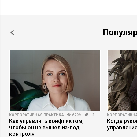
Исходя из личного опыта, я рекомендую рассматривать сле
пересмотре стратегии:
Ситуация с пандемией коронавируса носит вполне конкр
Популя
актуальная статистика и конкретная нормативно-правова
изменяется в каждой стране и отдельно взятом регионе.
рекомендации, ограничения и предписания, которые нео
Сотрудникам и руководству необходимо регулярно полу
информацию о текущей ситуации. Задайте себе вопрос, с
смогут сами оперативно разобраться во всех изменения
последствиями может столкнуться компания, если не смо
компания может самостоятельно предпринимать дополн
минимизировать заражения внутри компании и связанные
зависимости от масштабов компании, либо выделяется о
организуется антикризисный штаб.
КОРПОРАТИВНАЯ ПРАКТИКА
6299
12
КОРПОРАТИВНА
В IT-сфере, к которой относится наша компания, основн
Как управлять конфликтом,
Когда рук
чтобы он не вышел из-под
переходе внутренних и внешних коммуникаций в онлайн
управлени
контроля
что онлайн-коммуникации – это не только звонки через 