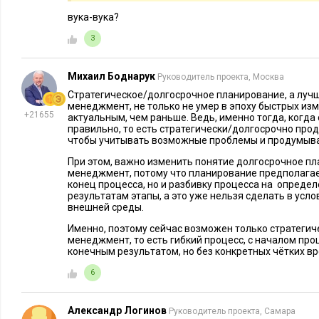
Executive.ru
вука-вука?
Долгосрочное планирование может рабо
3
В непредсказуемых изменчивых условия
стратегический менеджмент, следовател
Михаил Боднарук
Руководитель проекта, Москва
планирование, как один из важных его этапов. ​​​​​​​Другое де
Стратегическое/долгосрочное планирование, а лучш
модели стратегического планирования. До сих пор применя
менеджмент, не только не умер в эпоху быстрых изм
+21655
актуальным, чем раньше. Ведь, именно тогда, когда
который ​​​​​​​методически неверен.
правильно, то есть стратегически/долгосрочно про
чтобы учитывать возможные проблемы и продумыват
Первый кризис для коммерческих компаний страны произошел в 1
При этом, важно изменить понятие долгосрочное п
был кризис 2008 года, потому никаких новых реалий нет – и
менеджмент, потому что планирование предполагает
конец процесса, но и разбивку процесса на определ
Что касается SWOT-анализа, то его избежать при стратегич
результатам этапы, а это уже нельзя сделать в усл
невозможно.
внешней среды.
Именно, поэтому сейчас возможен только стратеги
В 2008 году, когда еще ничего не предвещало кризис, наш
менеджмент, то есть гибкий процесс, с началом про
конечным результатом, но без конкретных чётких в
подготовительную работу для проведения SWOT-анализа. Он
генерации стратегических решений – из них и строится стр
6
2008 года мы собрались для продолжения работы. ​​​​​​​Один и
проектной группы этой компании сразу отметил: «Нам приде
Александр Логинов
Руководитель проекта, Самара