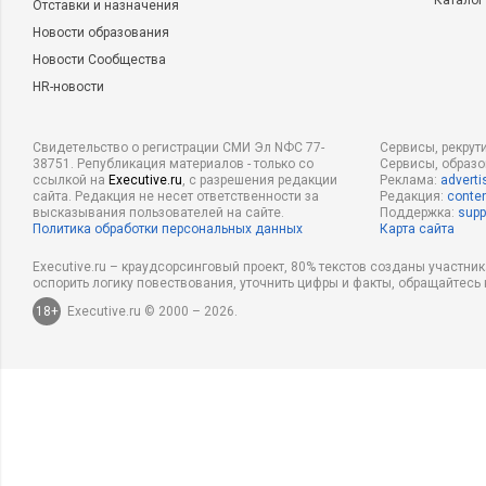
Каталог
Отставки и назначения
сможет обнаружить вовремя признаки надвигающейся проб
Новости образования
достоверные прогнозы на среднесрочный период – год или 
Новости Сообщества
прогнозы на квартал.
HR-новости
Традиционно у российского бизнеса стратегия планирования
лет, у крупных компаний есть и десятилетние ориентиры. 
Свидетельство о регистрации СМИ Эл NФС 77-
Сервисы, рекрут
38751. Републикация материалов - только со
Сервисы, образ
бизнеса – в инкрементальном инерционном планировании «
ссылкой на
Executive.ru
, с разрешения редакции
Реклама:
adverti
позитивным и оптимистическим сценарием. Иначе собствен
сайта. Редакция не несет ответственности за
Редакция:
conten
высказывания пользователей на сайте.
Поддержка:
supp
предлагаемую стратегию, не привлекут инвестиции, не пер
Политика обработки персональных данных
Карта сайта
действующего топ-менеджера. Часто бизнес-план нужен дл
Executive.ru – краудсорсинговый проект, 80% текстов созданы участни
или согласования скрытых интересов участников, а стратег
оспорить логику повествования, уточнить цифры и факты, обращайтесь 
необходимым антуражем для сайта, акционеров и инвесторо
18+
Executive.ru © 2000 – 2026.
Однако долгосрочное планирование нужно, и стратегическ
управленческий инструмент. Необходимо только уметь им по
в заблуждение, а для реального и эффективного управления.
Во-первых, определяем реальное положение дел в компании
консолидированную финансовую модель деятельности, диа