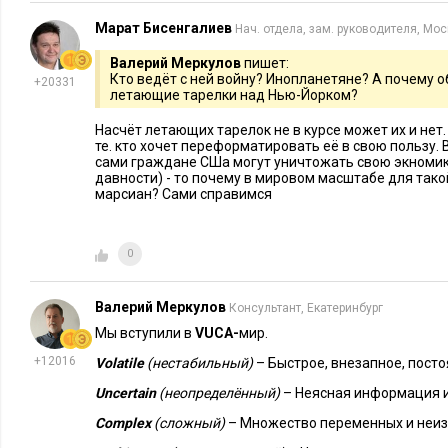
Марат Бисенгалиев
Нач. отдела, зам. руководителя, Мо
Марат Бисенгалиев
, директор, филиа
Executive.ru
Валерий Меркулов
пишет:
Кто ведёт с ней войну? Инопланетяне? А почему о
+20331
летающие тарелки над Нью-Йорком?
Долгосрочное планирование, более чем 
выбросить в корзину уже давно. Ибо вр
Насчёт летающих тарелок не в курсе может их и нет.
те. кто хочет переформатировать её в свою пользу. 
и неопределенное. Тем более, бессмысл
сами граждане СШа могут уничтожать свою экномик
сейчас – когда каждые пять минут
вылетает новый «черный 
давности) - то почему в мировом масштабе для тако
марсиан? Сами справимся
Вместе с тем не планировать тоже нельзя – только с некото
Не следует делать долгосрочные инвестиции, если вы не
0
являетесь государством.
По-возможности избегать необязательных трат – наприм
Валерий Меркулов
Консультант, Екатеринбург
помещениях.
Мы вступили в
VUCA-
мир.
Обеспечивать текущие бизнес-процессы товарами и услу
+12016
Volatile
(нестабильный)
– Быстрое, внезапное, пост
все логистические цепочки в настоящее время имеют т
Uncertain
(неопределённый)
– Неясная информация и
удлиняться.
Complex
(сложный)
– Множество переменных и неиз
Не «делать резких движений» – не меняться в худшую ст