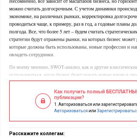
Несомненно, все зависит от масштабов бизнеса, но горизонт
можно считать долгосрочным. С учетом динамики происход
экономике, на различных рынках, корректировка долгосро
проводиться чаще, к примеру, раз в год, а годовые планы д
полгода. Все, что более 5 лет – будем считать стратегическ
стратегии будут отражены рынки, на которых бизнес может 
которые должны быть использованы, новые профессии и н
овладеть сотрудники.
По моему мнению, SWOT-анализ, как и другие классические
использоваться, когда бизнес будет искать новые ниши в с
возможности. Уверен, что SWOT-анализ проводится и сейча
на листе формата А4, а мощной аналитической системой, 
Как получить полный
БЕСПЛАТНЫ
данных big data. А в малом и среднем бизнесе такие инстр
публикации?
матрица, Business model canvas будут еще долго присутствов
Авторизоваться или зарегистрировать
Авторизоваться
или
Зарегистрироватьс
Елена Беляева
, директор по персоналу
Executive.ru
Расскажите коллегам: