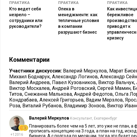
сценариев развития событий. Если ранее долгосрочное пла
ПРАКТИКА
ПРАКТИКА
ПРАКТИКА
Кто ведет себя
Опека в
Как инвестици
сценария – пессимистичный, реалистичный и оптимистичный
незрело –
менеджменте: как
бережливое
бОльшая вариативность. Но это легко делается при прораб
сотрудники или
тепличные условия
производств
планирования.
руководители?
в компании
приводят к
разрушают бизнес
управленчес
Евгения Гозман
, директор по развити
кризису
эксперт Executive.ru
Комментарии
Долгосрочное планирование всегда был
То есть, берем статистику, профессио
Участники дискуссии:
Валерий Меркулов
,
Марат Бисе
«ну, примерно будет так». Дальше уже 
Михаил Боднарук
,
Александр Логинов
,
Александр Сей
факту, и усиливаем аргумент «профессиональная интуиция»
Валерий Андреев
,
Павел Кузовников
,
Виктор Вальчук
,
Виктор Москалев
,
Андрей Роговский
,
Сергей Мамин
,
Б
Титов
,
Снежанна Малькова
,
Андрей Федотов
,
Ольга Ло
Все больше компаний – смотрю по своей и тем, кого консул
Кондрабаев
,
Алексей Григорьев
,
Вадим Мерзлов
,
Ярос
уходить от воды и ставить задачи и цели конкретно. Попул
Роза
,
Виталий Рубанов
,
Владимир Зонзов
,
Виктор Иван
приземленному SMART и большей декомпозиции задач. То ес
компании, куда идем и что делаем, а конкретно по каждому 
Валерий Меркулов
Консультант, Екатеринбург
действию.
Планировать более чем на 5 лет, это уже не план, 
прописать концепцию на 3 года, а план на год, исхо
+12016
бизнеса. А с полгода по месяцам, тогда это будет р