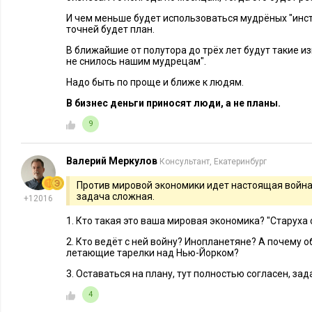
В стратегическом маркетинге актуально задавать себе шест
становится полноценным планом выживания на рынке, без з
И чем меньше будет использоваться мудрёных "инс
точней будет план.
«миссия, философия, инвестиции в имидж», которые отложе
В ближайшие от полутора до трёх лет будут такие из
не снилось нашим мудрецам".
Три вопроса про продажи:
Надо быть по проще и ближе к людям.
Какова стратегия действий на рынке? (охват – 1 SKU в 1
В бизнес деньги приносят люди, а не планы.
SKU в 1 точке, маржинальность – оптимизация затрат, у
9
управление ассортиментов; охват и глубина не могут бы
да).
Валерий Меркулов
Насколько эта стратегия реализована?
Консультант, Екатеринбург
Что мешает дойти до 100% результата?
Против мировой экономики идет настоящая война, 
задача сложная.
+12016
Про продукт:
1. Кто такая это ваша мировая экономика? "Старуха 
Какова стратегия продукта? (самые маржинальные целе
2. Кто ведёт с ней войну? Инопланетяне? А почему о
летающие тарелки над Нью-Йорком?
позиционирование).
Зачем им это нужно покупать?
3. Оставаться на плану, тут полностью согласен, зад
Где и как донести эту мысль до ЦА?
4
План действий в формате SMART или любом другом, но