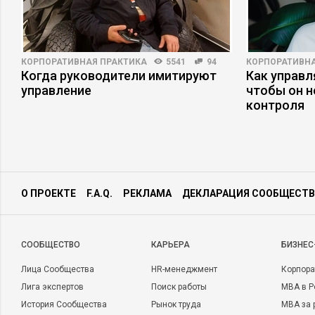
КОРПОРАТИВНАЯ ПРАКТИКА
5541
94
КОРПОРАТИВНА
Когда руководители имитируют
Как управл
управление
чтобы он н
ы
контроля
О ПРОЕКТЕ
F.A.Q.
РЕКЛАМА
ДЕКЛАРАЦИЯ СООБЩЕСТВ
CООБЩЕСТВО
КАРЬЕРА
БИЗНЕС
Лица Сообщества
HR-менеджмент
Корпора
Лига экспертов
Поиск работы
MBA в Р
История Сообщества
Рынок труда
MBA за 