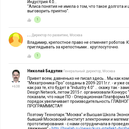
Индустрия 4.0...
"Алиса понятия не имела о том, что такое долгота и 
выговорить приятно".
1
. .
Директор по развитию, Москва
Владимир, крепостное право не отменяет роботов. 
приглядывать за крепостными... круглосуточно.
1
Николай Бадулин
Генеральный директор, Москва
Привет всем, давненько не писал здесь... Мы как к
"Мехатроника-Про" созданы в 2009-2011г.г. - и уже
+638
как раз те, кто будет в "Industry 4.0" ... скажу так - за
Design Network, летом 2015 г. организовали Конкурс
показали, что наше ПО - Операционная Платформа M
порядок увеличивает производительность ГЛАВНОГО р
ПРОГРАММИСТА!!!
Поэтому Технопарк "Москва" и Высшая Школа Экономи
бывший Московский институт электроники и матема
прототипирования - с нами сотрудничала в проведе
движения" -
http://hselab.ru/news/kurs-intellekt-dvizh