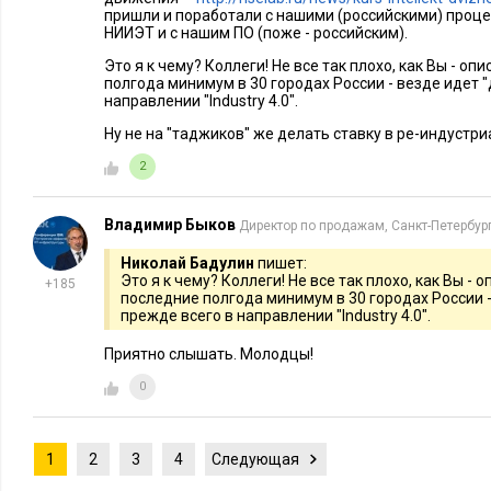
пришли и поработали с нашими (российскими) проц
НИИЭТ и с нашим ПО (поже - российским).
Это я к чему? Коллеги! Не все так плохо, как Вы - оп
полгода минимум в 30 городах России - везде идет "
направлении "Industry 4.0".
Ну не на "таджиков" же делать ставку в ре-индустриа
2
Владимир Быков
Директор по продажам, Санкт-Петербур
Николай Бадулин
пишет:
Это я к чему? Коллеги! Не все так плохо, как Вы - 
+185
последние полгода минимум в 30 городах России - 
прежде всего в направлении "Industry 4.0".
Приятно слышать. Молодцы!
0
1
2
3
4
Следующая