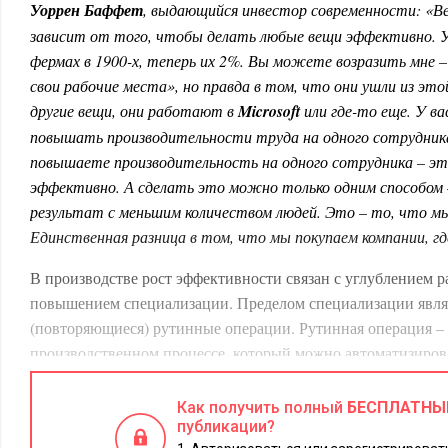
Уоррен Баффет
, выдающийся инвестор современности: «Ве
зависит от того, чтобы делать любые вещи эффективно. У
фермах в 1900-х, теперь их 2%. Вы можете возразить мне 
свои рабочие места», но правда в том, что они ушли из эт
другие вещи, они работают в
Microsoft
или где-то еще. У вас
повышать производительности труда на одного сотрудник
повышаете производительность на одного сотрудника – эт
эффективно. А сделать это можно только одним способом
результат с меньшим количеством людей. Это – то, что м
Единственная разница в том, что мы покупаем компании, гд
В производстве рост эффективности связан с углублением ра
повышением специализации. Пределом специализации явля
(повторяющиеся) рутинные операции. Рутинная операция – 
производственном процессе, который можно автоматизиров
рутинные операции выполняли рабочие (кто у станка, кто на
чтобы обеспечить массовый тираж продукта, было необходи
Как получить полный
БЕСПЛАТНЫ
семь тому назад один немецкий инженер сказал мне: «Все, ч
публикации?