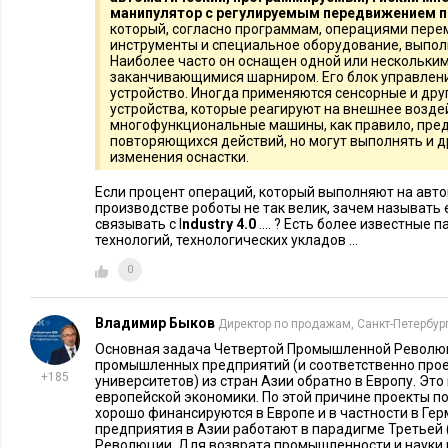
манипулятор с регулируемым передвижением 
преимущество.
который, согласно программам, операциями пере
инструменты и специальное оборудование, выпол
Вопрос №2. А дадут ли вам это сделать?
Вам могут не дать
Наиболее часто он оснащен одной или нескольки
заканчивающимися шарниром. Его блок управле
мере, будут
сопротивляться тому, что вы хотите сделать
: со
устройство. Иногда применяются сенсорные и др
устройства, которые реагируют на внешнее возде
работают у вас; социальное устройство, окружающее вас; к
многофункциональные машины, как правило, пре
представление о бизнес-моделях нового времени.
повторяющихся действий, но могут выполнять и д
изменения оснастки.
Допустим, есть производственное предприятие, на котором т
Если процент операций, который выполняют на ав
выпускает оно, например, телевизоры. Вы решили войти в э
производстве роботы не так велик, зачем называть
связывать с I
ndustry 4.0
.... ? Есть более известные
окрестностях города свое производство телевизоров, но на 
технологий, технологических укладов ...
возможно и большее количество телевизоров, выпускает всего
0
100. То есть эффективность вашего производства в сто (!) р
рутинные операции выполняются автоматами, 24 часа/365 
Владимир Быков
Директор по продажам, Санкт-Петербур
ошибками, высокой стабильностью и кучей других произво
Основная задача Четвертой Промышленной Революц
промышленных предприятий (и соответственно прое
Теперь представим мэра этого города. Какое из предприятий
+185
университетов) из стран Азии обратно в Европу. Эт
более значимо в социальном и бюджетном плане (налоги в к
европейской экономики. По этой причине проекты по
хорошо финансируются в Европе и в частности в Ге
стабильность)? Там, где 10 тыс. чел. + семьи, или 100 челов
предприятия в Азии работают в парадигме Третьей
платит налогов в бюджет? Кого проще закрыть?
Революции. Для возврата промышленности и науки 