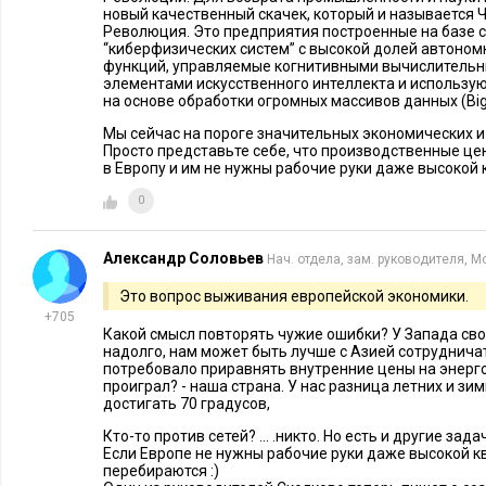
новый качественный скачек, который и называется
Революция. Это предприятия построенные на базе се
“киберфизических систем” c высокой долей автоном
функций, управляемые когнитивными вычислительн
Рисунок 3. Большинство заводов-флагманов белорусской инд
элементами искусственного интеллекта и использу
на основе обработки огромных массивов данных (Big
являются копиями заводов
Ford
тридцатых-сороковых годов 
Мы сейчас на пороге значительных экономических и
Просто представьте себе, что производственные ц
Перспектива
в Европу и им не нужны рабочие руки даже высоко
0
Но, допустим, что вам удалось это сделать (поставить киб
вопросами станут:
Александр Соловьев
Нач. отдела, зам. руководителя, М
Кому / на какой рынок продавать продукт, производимы
Это вопрос выживания европейской экономики.
стоимостью?
+705
Что делать с лишним персоналом
, выполнявшим ранее 
Какой смысл повторять чужие ошибки? У Запада сво
надолго, нам может быть лучше с Азией сотруднича
Кому работать на вашем киберпроизводстве?
потребовало приравнять внутренние цены на энерго
проиграл? - наша страна. У нас разница летних и з
Первая хорошая новость
: небольшим частным компаниям с
достигать 70 градусов,
меркам места локации данной компании) численностью рабо
Кто-то против сетей? ... .никто. Но есть и другие за
Если Европе не нужны рабочие руки даже высокой к
киберпроизводство значительно легче. Причины вполне по
перебираются :)