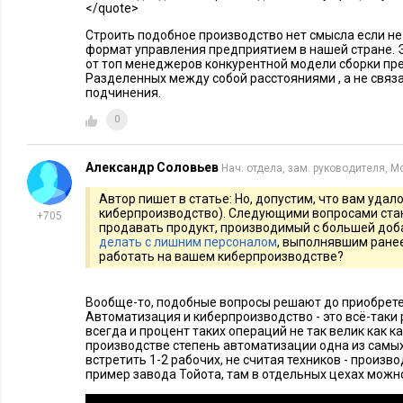
в некоторых пределах возвращает его природные возможност
</quote>
возможностях необходимо к здоровому телу прибавить, как
Строить подобное производство нет смысла если н
(рисунок 1). А это уже совсем другая история.
формат управления предприятием в нашей стране. 
от топ менеджеров конкурентной модели сборки пр
Разделенных между собой расстояниями , а не свя
подчинения.
0
Рисунок 1. Расширение возможностей: от инвалида – к супе
Александр Соловьев
Нач. отдела, зам. руководителя, М
Примеры элементов киберпроизводств читатель может само
Автор пишет в статье: Но, допустим, что вам удал
киберпроизводство). Следующими вопросами стану
Viasat, NG
интернете, на видеоканалах
и подобных ресурсах
+705
продавать продукт, производимый с большей до
сюжетах, как правило, полностью автоматизированными/р
делать с лишним персоналом
, выполнявшим ране
работать на вашем киберпроизводстве?
показывают наиболее опасные и координационно высокосло
многосторонняя заточка, сварка, высокоточный монтаж. При
Вообще-то, подобные вопросы решают до приобрете
присутствуют эпизоды, где что-то делают люди (в основном
Автоматизация и киберпроизводство - это всё-таки
координационно-несложный монтаж). При этом голос за кад
всегда и процент таких операций не так велик как к
производстве степень автоматизации одна из самых
делают это потому, что пока данные операции невозможно п
встретить 1-2 рабочих, не считая техников - произв
честных сюжетах этот момент показывают, но не сопровожд
пример завода Тойота, там в отдельных цехах можн
увидит.