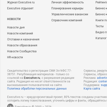
Журнал Executive.ru
Личная эффективность
Рейтинг
Executive отдыхает
Планирование карьеры
Бизнес-
Управленческие вакансии
Бизнес-
НОВОСТИ
Справочник компаний
Книги п
Тесты
Новости дня
Видео п
Новости компаний
Каталог
Отставки и назначения
Новости образования
Новости Сообщества
HR-новости
Свидетельство о регистрации СМИ Эл NФС 77-
Сервисы, рекрут
38751. Републикация материалов - только со
Сервисы, образ
ссылкой на
Executive.ru
, с разрешения редакции
Реклама:
adverti
сайта. Редакция не несет ответственности за
Редакция:
conten
высказывания пользователей на сайте.
Поддержка:
supp
Политика обработки персональных данных
Карта сайта
Executive.ru – краудсорсинговый проект, 80% текстов созданы участни
оспорить логику повествования, уточнить цифры и факты, обращайтесь 
18+
Executive.ru © 2000 – 2026.