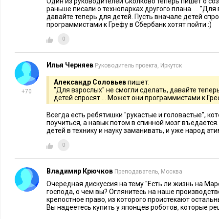
Один из руководителей Сколково теперь пишет о соз
Вторая хорошая новость
: получить
современное киберпрои
раньше писали о технопарках другого плана. ... "Для
давайте теперь для детей. Пусть вначале детей спрос
но только вписавшись в интересы того, кто располагает под
программистами к Грефу в Сбербанк хотят пойти :)
сделать? Ответ на этот вопрос в каждом конкретном случае
0
Третья хорошая новость
: как в России, так и в Беларуси е
пробиваются на жестко-конкурентный международный рыно
Илья Черняев
Руководитель проекта, Иркутск
области концепций Industry 4.0 и находят признание в сред
Александр Соловьев
пишет:
заказчиков.
"Для взрослых" не смогли сделать, давайте теперь
+70
детей спросят ... Может они программистами к Греф
Всегда есть ребятишки "рукастые и головастые", ко
поучиться, а навык потом в спинной мозг въедается
детей в технику и науку заманивать, и уже народ эт
0
Владимир Крючков
Преподаватель, Москва
Очередная дискуссия на тему "Есть ли жизнь на Мар
господа, о чем вы? Оглянитесь на наше производств
крепостное право, из которого проистекают остальн
Вы надеетесь купить у японцев роботов, которые р