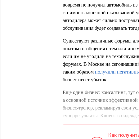
вовремя не получил автомобиль из
стоимость конечной оказываемой ус
автодилера может сильно пострада
обслуживания будет создавать тогд
Существуют различные форумы для
опытом от общения с тем или иным
если им не угодили на техобслужив
форумах. В Москве на сегодняшний
таким образом
получили негативн
бизнес несет убыток.
Еще один бизнес: консалтинг, тут 
а основной источник эффективной 
бизнес-тренер, рекламируя свои у
суперрезультаты. Клиент в надежде 
получает желаемое. Известность ко
подмогу. Репутация тут строится оч
Как получит