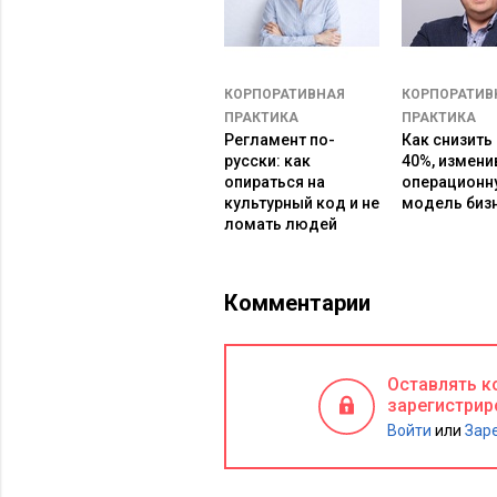
конкуренции, она никогда не сможе
хорошей репутации помогает скорее
коллектив: воспитание здорового 
КОРПОРАТИВНАЯ
КОРПОРАТИВ
персонала приверженности к комп
ПРАКТИКА
ПРАКТИКА
Регламент по-
Как снизить
Укрепление репутации – непрерывны
русски: как
40%, измени
повышенной бдительностью. Необхо
опираться на
операционн
культурный код и не
модель биз
ломать людей
Комментарии
Оставлять к
зарегистрир
Войти
или
Зар