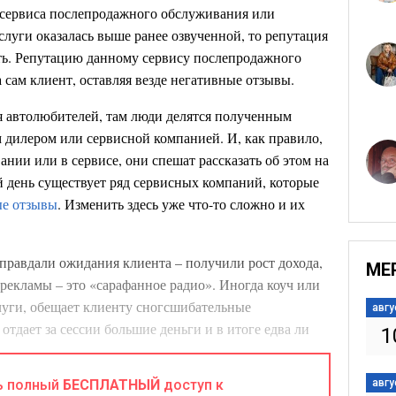
 сервиса послепродажного обслуживания или
луги оказалась выше ранее озвученной, то репутация
ть. Репутацию данному сервису послепродажного
а сам клиент, оставляя везде негативные отзывы.
 автолюбителей, там люди делятся полученным
 дилером или сервисной компанией. И, как правило,
ании или в сервисе, они спешат рассказать об этом на
 день существует ряд сервисных компаний, которые
ые отзывы
. Изменить здесь уже что-то сложно и их
оправдали ожидания клиента – получили рост дохода,
МЕ
рекламы – это «сарафанное радио». Иногда коуч или
слуги, обещает клиенту сногсшибательные
авгу
отдает за сессии большие деньги и в итоге едва ли
1
нсультанта тогда вряд ли окажет ему хорошую
ень долго и тяжело, а ломается легко и быстро.
ь полный
БЕСПЛАТНЫЙ
доступ к
авгу