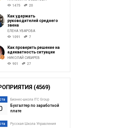
1475
20
Как удержать
руководителей среднего
звена
ЕЛЕНА УВАРОВА
1091
7
Как проверить решение на
адекватность ситуации
НИКОЛАЙ СИБИРЕВ
901
27
РОПРИЯТИЯ (4569)
ста
Бизнес-школа ITC Group
Бухгалтер по заработной
0
плате
ста
Русская Школа Управления