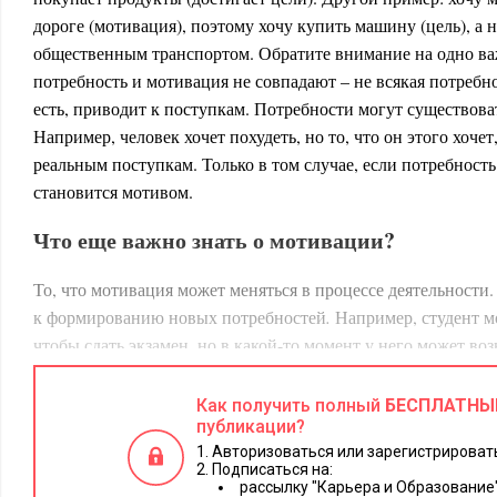
дороге (мотивация), поэтому хочу купить машину (цель), а н
общественным транспортом. Обратите внимание на одно ва
потребность и мотивация не совпадают – не всякая потребн
есть, приводит к поступкам. Потребности могут существова
Например, человек хочет похудеть, но то, что он этого хочет
реальным поступкам. Только в том случае, если потребность
становится мотивом.
Что еще важно знать о мотивации?
То, что мотивация может меняться в процессе деятельности
к формированию новых потребностей
.
Например, студент м
чтобы сдать экзамен, но в какой-то момент у него может во
новое, и это может стать новой целью. Потребности не сущ
состоянии, они могут меняться. Человек, в отличие от живо
Как получить полный
БЕСПЛАТНЫ
«работать над собой», то есть активно менять себя, а не толь
публикации?
Авторизоваться или зарегистрировать
Блаженный Августин
окружающую среду. Как сказал
еще 
Подписаться на:
работаю над этим и работаю над самим собой: я стал сам дл
рассылку "Карьера и Образование