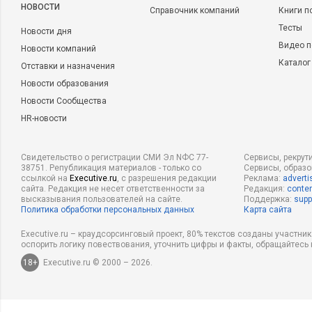
НОВОСТИ
Справочник компаний
Книги п
Тесты
Новости дня
Видео п
Новости компаний
Каталог
Отставки и назначения
Новости образования
Новости Сообщества
HR-новости
Свидетельство о регистрации СМИ Эл NФС 77-
Сервисы, рекрут
38751. Републикация материалов - только со
Сервисы, образ
ссылкой на
Executive.ru
, с разрешения редакции
Реклама:
adverti
сайта. Редакция не несет ответственности за
Редакция:
conten
высказывания пользователей на сайте.
Поддержка:
supp
Политика обработки персональных данных
Карта сайта
Executive.ru – краудсорсинговый проект, 80% текстов созданы участни
оспорить логику повествования, уточнить цифры и факты, обращайтесь 
18+
Executive.ru © 2000 – 2026.