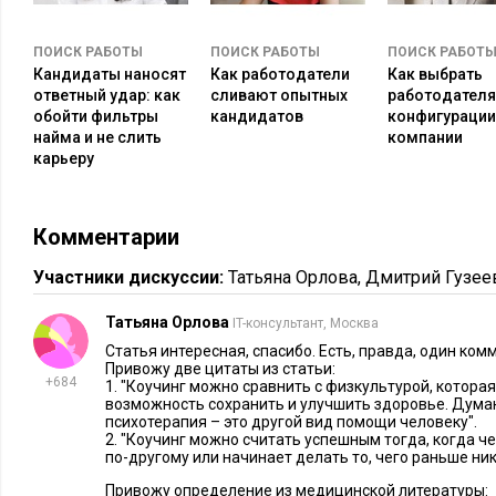
деле. Коуч разбирает мотивы и цели поведения человека. С
цели мотивам человека, и приведет ли достижение намечен
ПОИСК РАБОТЫ
ПОИСК РАБОТЫ
ПОИСК РАБОТ
потребности.
Кандидаты наносят
Как работодатели
Как выбрать
ответный удар: как
сливают опытных
работодателя
Основной
инструмент работы коуча
– это вопросы. Его зада
обойти фильтры
кандидатов
конфигурации
такие вопросы, которые выведут человека к осознанию его 
найма и не слить
компании
карьеру
горизонт восприятия, позволят ему расширить контекст ситу
задавать правильные вопросы и находить на них ответы. Эт
себя называется рефлексией. Проводя интервью, я часто ви
Комментарии
людей легко ставят в тупик казалось бы простые вопросы: «
делаете?», «Как то, что Вы делаете, позволит Вам достичь то
Участники дискуссии:
Татьяна Орлова
,
Дмитрий Гузее
Рефлексия возможна не только в сфере мышления. То, что че
Татьяна Орлова
IT-консультант, Москва
важнее того, о чем он думает, ведь эмоции – это прекрасны
Статья интересная, спасибо. Есть, правда, один ком
Привожу две цитаты из статьи:
удовлетворенности наших потребностей. При определенно
+684
1. "Коучинг можно сравнить с физкультурой, которая
сформировать навык эмоциональной рефлексии. Рефлексия 
возможность сохранить и улучшить здоровье. Думаю
психотерапия – это другой вид помощи человеку".
Ей нельзя научиться, не практикуясь. Выработать в себе это
2. "Коучинг можно считать успешным тогда, когда ч
Создав в своей душе баланс между чувствами, желаниями и
по-другому или начинает делать то, чего раньше ник
попадает в состояние, которое в коучинге называется ресурс
Привожу определение из медицинской литературы: