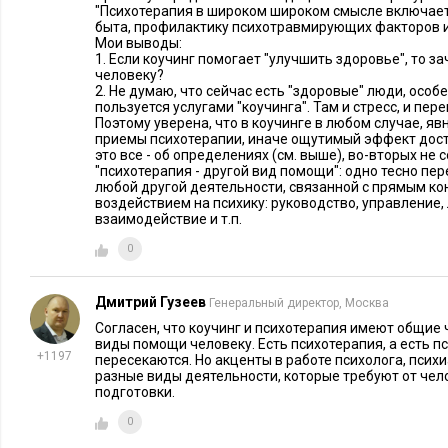
"Психотерапия в широком широком смысле включает
котором появляется возможность достигать выдающихся рез
быта, профилактику психотравмирующих факторов и т
деятельности. Ресурсного состояния нельзя достичь один раз
Мои выводы:
1. Если коучинг помогает "улучшить здоровье", то з
которое нужно в себе поддерживать.
человеку?
2. Не думаю, что сейчас есть "здоровые" люди, особе
Задача коучинга состоит в том, чтобы вывести человека на
пользуется услугами "коучинга". Там и стресс, и пе
Поэтому уверена, что в коучинге в любом случае, яв
в прояснении его же потребностей, мотивов поведения, по
приемы психотерапии, иначе ощутимый эффект дости
чтобы это была позитивная рефлексия, а позитивной она явля
это все - об определениях (см. выше), во-вторых не с
"психотерапия - другой вид помощи": одно тесно пере
появляются силы и желание жить по-другому. Только измен
любой другой деятельности, связанной с прямым кон
эффективности коучинга. Коучинг можно считать успешным 
воздействием на психику: руководство, управление,
взаимодействие и т.п.
начинает делать что-то по-другому или начинает делать то, 
0
Очевидно, что коучинг – не панацея от всех бед, он не дает 
Точнее, коучинг дает возможность задать себе такие вопрос
Дмитрий Гузеев
Генеральный директор, Москва
упускались из виду.
Согласен, что коучинг и психотерапия имеют общие 
виды помощи человеку. Есть психотерапия, а есть п
+1197
пересекаются. Но акценты в работе психолога, психи
разные виды деятельности, которые требуют от чел
подготовки.
0