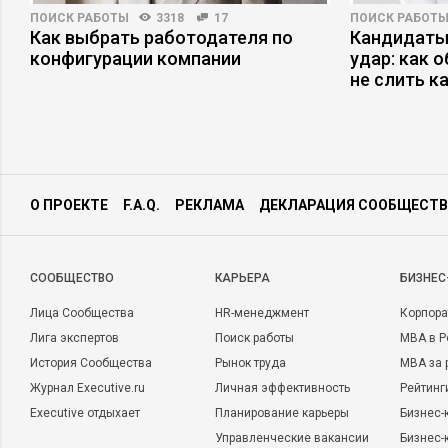
ПОИСК РАБОТЫ
3318
17
ПОИСК РАБОТ
Как выбрать работодателя по
Кандидаты
конфигурации компании
удар: как 
не слить к
О ПРОЕКТЕ
F.A.Q.
РЕКЛАМА
ДЕКЛАРАЦИЯ СООБЩЕСТВ
CООБЩЕСТВО
КАРЬЕРА
БИЗНЕС
Лица Сообщества
HR-менеджмент
Корпора
Лига экспертов
Поиск работы
MBA в Р
История Сообщества
Рынок труда
MBA за 
Журнал Executive.ru
Личная эффективность
Рейтинг
Executive отдыхает
Планирование карьеры
Бизнес-
Управленческие вакансии
Бизнес-