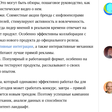
Это могут быть обзоры, пошаговое руководство, как
истические видео о нем.
жи. Совместные акции бренда с инфлюенсерами
елей, стимулируют активность и вовлеченность.
да лидер мнений в реальном времени отвечает на
т продукт. Особенно эффективны коллаборации с
каз нового продукта до официального релиза.
тивные интеграции
, а также интерактивные механики
аботают лучше прямой рекламы.
в. Популярный и работающий формат, особенно на
ы тестируют продукты, рассказывают о своих
м опытом.
а, который одинаково эффективно работал бы для
Сегодня может сработать конкурс, завтра – прямой
лечется новым трендом. Поэтому успешные кампании
еханик, анализе данных и способности
онтент-ландшафт.