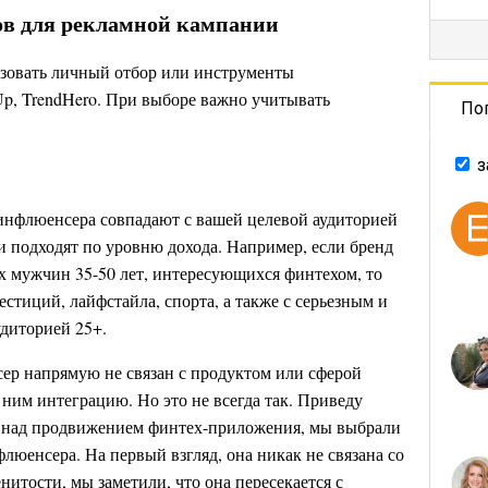
в для рекламной кампании
ьзовать личный отбор или инструменты
Up, TrendHero. При выборе важно учитывать
По
з
инфлюенсера совпадают с вашей целевой аудиторией
 и подходят по уровню дохода. Например, если бренд
 мужчин 35-50 лет, интересующихся финтехом, то
естиций, лайфстайла, спорта, а также с серьезным и
удиторией 25+.
сер напрямую не связан с продуктом или сферой
с ним интеграцию. Но это не всегда так. Приведу
я над продвижением финтех-приложения, мы выбрали
флюенсера. На первый взгляд, она никак не связана со
нитости, мы заметили, что она пересекается с