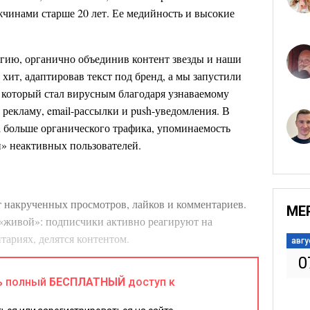
жчинами старше 20 лет. Ее медийность и высокие
гию, органично объединив контент звезды и наши
 хит, адаптировав текст под бренд, а мы запустили
, который стал вирусным благодаря узнаваемому
рекламу, email-рассылки и push-уведомления. В
за больше органического трафика, упоминаемость
ли» неактивных пользователей.
т накрученных просмотров, лайков и комментариев.
МЕ
т «живой»: подписчики активно реагируют на
тариях, делятся контентом.
авгу
0
ть через анализ метрик или обычный обзор. Если
ь полный
БЕСПЛАТНЫЙ
доступ к
ое количество просмотров, нет резких скачков, если
к просмотрам тоже примерно одинаковое – это