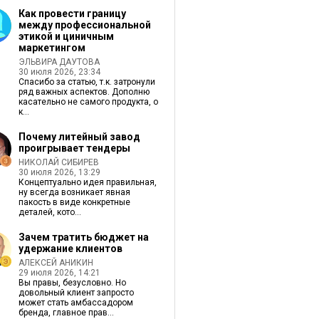
Как провести границу
между профессиональной
этикой и циничным
маркетингом
ЭЛЬВИРА ДАУТОВА
30 июля 2026, 23:34
Спасибо за статью, т.к. затронули
ряд важных аспектов. Дополню
касательно не самого продукта, о
к...
Почему литейный завод
проигрывает тендеры
НИКОЛАЙ СИБИРЕВ
30 июля 2026, 13:29
Концептуально идея правильная,
ну всегда возникает явная
пакость в виде конкретные
деталей, кото...
Зачем тратить бюджет на
удержание клиентов
АЛЕКСЕЙ АНИКИН
29 июля 2026, 14:21
Вы правы, безусловно. Но
довольный клиент запросто
может стать амбассадором
бренда, главное прав...