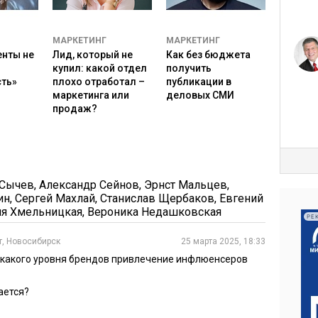
ата улыбкой» он выложил два ролика, которые
ти.
МАРКЕТИНГ
МАРКЕТИНГ
енты не
Лид, который не
Как без бюджета
купил: какой отдел
получить
тво подписчиков, но и вовлеченность (ER): лайки,
сть»
плохо отработал –
публикации в
маркетинга или
деловых СМИ
мя просмотра. Высокая вовлеченность показывает,
продаж?
на в его контенте, а значит, прислушается и к
 Сычев
,
Александр Сейнов
,
Эрнст Мальцев
,
флюенсер уже работал, и насколько успешным был
ин
,
Сергей Махлай
,
Станислав Щербаков
,
Евгений
ия Хмельницкая
,
Вероника Недашковская
амные посты резко выделяются на фоне обычных,
РЕ
просмотров и реакций, возможно, этот блогер не
т, Новосибирск
25 марта 2025, 18:33
о-контент. Также важно учитывать, чтобы у блогера
я какого уровня брендов привлечение инфлюенсеров
прямыми конкурентами бренда, чтобы избежать
ается?
ать микро- и наноинфлюенсеров