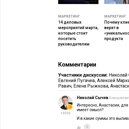
продвижению нового сервиса «Опл
гармонично смотрелись в его соцсе
МАРКЕТИНГ
МАРКЕТИНГ
4. Вовлеченность аудитории
14 деловых
Почему кли
мероприятий марта,
верят в
Важно учитывать не только количес
которые стоит
«уникально
посетить
продукта
комментарии, репосты, среднее вре
руководителям
что аудитория блогера заинтересова
рекламе.
Комментарии
5. История коллабораций
Участники дискуссии:
Николай
Посмотрите, с какими брендами ин
Евгений Пугачев
,
Алексей Марк
Равич
,
Елена Рыжкова
,
Анастас
его рекламный контент. Если рекл
например, набирают в разы меньше 
Николай Сычев
Консультан
умеет создавать качественный пром
Интересно, Анастасия, дл
не было недавних коллабораций с 
имеет смысл?
+9006
конфликта интересов.
И в какие суммы это вылив
Почему стоит рассматрив
0