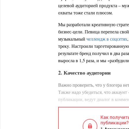
целевой аудиторией продукта – му
охваты тоже стали плюсом.
Мы разработали креативную страте
бизнес-цели. Певица перепела свой
музыкальный
челлендж в соцсетях
треку. Настроили таргетированную 
результате бренд получил в два ра
выросла в 1,5 раза, и мы «разбуди
2. Качество аудитории
Важно проверить, что у блогера не
Также надо убедиться, что аккаун
публикации, ведут диалог в коммен
«Живость» аккаунта можно провери
Как получит
посты набирают в среднем одинаков
публикации?
соотношение лайков/комментариев 