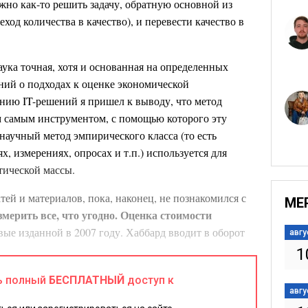
ужно как-то решить задачу, обратную основной из
ход количества в качество), и перевести качество в
аука точная, хотя и основанная на определенных
ий о подходах к оценке экономической
нию IT-решений я пришел к выводу, что метод
м самым инструментом, с помощью которого эту
научный метод эмпирического класса (то есть
, измерениях, опросах и т.п.) используется для
тической массы.
тей и материалов, пока, наконец, не познакомился с
МЕ
мерить все, что угодно.
Оценка стоимости
рвые изданной в 2007 году. Хаббард вводит в оборот
авгу
й экономики (Applied Information Economics) как
1
татистических методов, позволяющих получать
ь полный
БЕСПЛАТНЫЙ
доступ к
нки в условиях неопределенности. Уважение к
авгу
зывает его более чем двадцатилетняя практика и