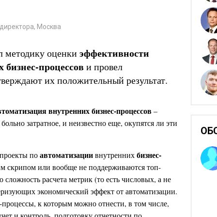
ндиректора, Москва
эффективности
л методику оценки
х бизнес-процессов
и провел
тверждают их положительный результат.
втоматизация внутренних бизнес-процессов
–
 больно затратное, и неизвестно еще, окупятся ли эти
ОБ
автоматизации
бизнес-
 проекты по
внутренних
им скрипом или вообще не поддерживаются топ-
 сложность расчета метрик (то есть числовых, а не
теризующих экономический эффект от автоматизации.
-процессы, к которым можно отнести, в том числе,
чет и контроль, подготовку отчетности по