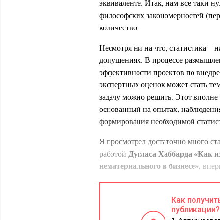
эквиваленте. Итак, нам все-таки н
философских закономерностей (пере
количество.
Несмотря ни на что, статистика – н
допущениях. В процессе размышлен
эффективности проектов по внедре
экспертных оценок может стать те
задачу можно решить. Этот вполне 
основанный на опытах, наблюдениях
формирования необходимой статис
Я просмотрел достаточно много ста
Дугласа Хаббарда «Как из
работой
нематериального в бизнесе»
, впе
понятие прикладной информационно
совокупности модифицированных с
Как получит
количественные экономические оце
публикации?
предлагаемым автором подходам вы