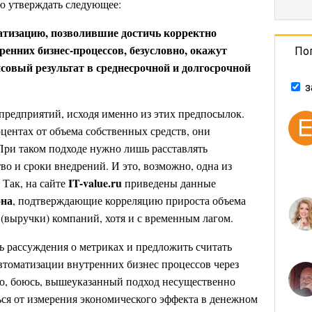
ю утверждать следующее:
тизацию, позволившие достичь корректно
ренних бизнес-процессов, безусловно, окажут
По
совый результат в среднесрочной и долгосрочной
з
 предприятий, исходя именно из этих предпосылок.
центах от объема собственных средств, они
При таком подходе нужно лишь расставлять
во и сроки внедрений. И это, возможно, одна из
IT-
value.
ru
 Так, на сайте
приведены данные
она
, подтверждающие корреляцию прироста объема
 (выручки) компаний, хотя и с временным лагом.
ь рассуждения о метриках и предложить считать
втоматизации внутренних бизнес процессов через
о, боюсь, вышеуказанный подход несущественно
ся от измерения экономического эффекта в денежном