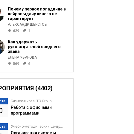
Почему первое попадание в
нейровыдачу ничего не
гарантирует
АЛЕКСАНДР ШЕРСТОВ
629
1
Как удержать
руководителей среднего
звена
ЕЛЕНА УВАРОВА
569
6
РОПРИЯТИЯ (4402)
ста
Бизнес-школа ITC Group
Работа с офисными
0
программами
ста
Учебно-методический центр...
Организация системы