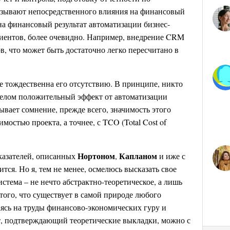
азывают непосредственного влияния на финансовый
 на финансовый результат автоматизации бизнес-
иентов, более очевидно. Например, внедрение CRM
в, что может быть достаточно легко пересчитано в
е тождественна его отсутствию. В принципе, никто
 целом положительный эффект от автоматизации
вает сомнение, прежде всего, значимость этого
имостью проекта, а точнее, с TCO (Total Cost of
Нортоном
Капланом
казателей, описанных
,
и иже с
тся. Но я, тем не менее, осмелюсь высказать свое
истема – не нечто абстрактно-теоретическое, а лишь
того, что существует в самой природе любого
ясь на труды финансово-экономических гуру и
 подтверждающий теоретические выкладки, можно с