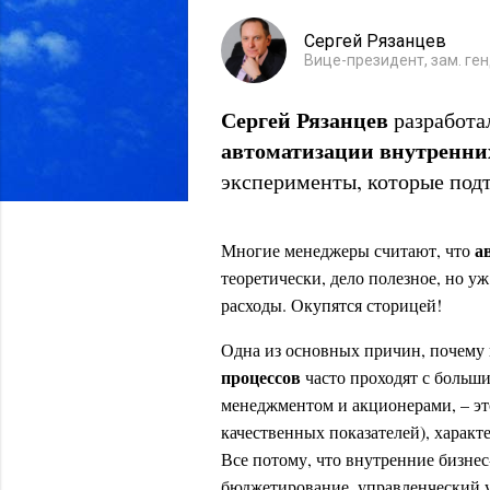
Сергей Рязанцев
Вице-президент, зам. ге
Сергей Рязанцев
разработа
автоматизации
внутренни
эксперименты, которые под
а
Многие менеджеры считают, что
теоретически, дело полезное, но уж
расходы. Окупятся сторицей!
Одна из основных причин, почему
процессов
часто проходят с больш
менеджментом и акционерами, – это
качественных показателей), харак
Все потому, что внутренние бизнес
бюджетирование, управленческий у