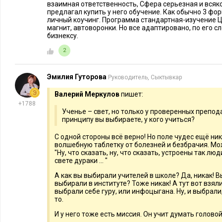
взаимная ответственность, Сфера серьезная и всяк
предлагал купить у него обучение. Как обычно 3 фор
личный коучинг. Программа стандартная-изучение ЦА
магнит, автоворонки. Но все адаптировано, по его с
бизнексу.
2
Эмилия Гуторова
Руководитель, Сыктывкар
Валерий Меркулов
пишет:
+1788
Ученье – свет, но только у проверенных препод
принципу вы выбираете, у кого учиться?
С одной стороны всё верно! Но поле чудес ещё ник
волшебную таблетку от болезней и безбрачия. Мо
"Ну, что сказать, ну, что сказать, устроены так люди
свете дураки ... "
А как вы выбирали учителей в школе? Да, никак! В
выбирали в институте? Тоже никак! А тут вот взял
выбрали себе гуру, или инфоцыгана. Ну, и выбрали
то.
И у него тоже есть миссия. Он учит думать голово