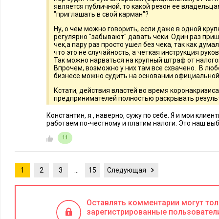
является публичной, то какой резон ее владельцам
"приглашать в свой карман"?
Ну, о чем можно говорить, если даже в одной кру
регулярно "забывают" давать чеки. Один раз при
чек,а пару раз просто ушел без чека, так как думал
что это не случайность, а четкая инструкция рук
Так можно нарваться на крупный штраф от налого
Впрочем, возможно у них там все схвачено. В люб
бизнесе можно судить на основании официально
Кстати, действия властей во время коронакризис
предпринимателей полностью раскрывать резуль
Константин, я , наверно, сужу по себе. Я и мои клиен
работаем по-честному и платим налоги. Это наш выбо
11
1
2
3
…
15
Следующая
Оставлять комментарии могут то
зарегистрированные пользовател