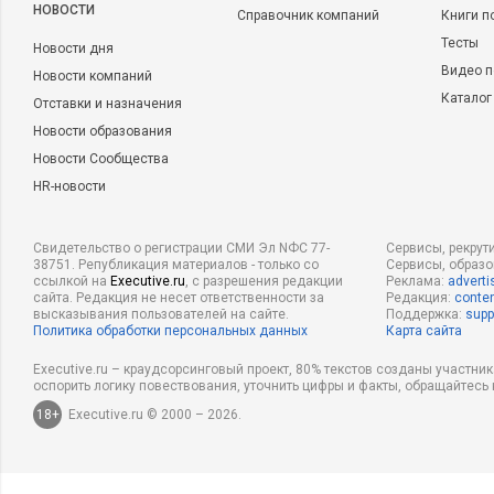
НОВОСТИ
Справочник компаний
Книги п
Тесты
Новости дня
Видео п
Новости компаний
Каталог
Отставки и назначения
Новости образования
Новости Сообщества
HR-новости
Свидетельство о регистрации СМИ Эл NФС 77-
Сервисы, рекрут
38751. Републикация материалов - только со
Сервисы, образ
ссылкой на
Executive.ru
, с разрешения редакции
Реклама:
adverti
сайта. Редакция не несет ответственности за
Редакция:
conten
высказывания пользователей на сайте.
Поддержка:
supp
Политика обработки персональных данных
Карта сайта
Executive.ru – краудсорсинговый проект, 80% текстов созданы участни
оспорить логику повествования, уточнить цифры и факты, обращайтесь 
18+
Executive.ru © 2000 – 2026.