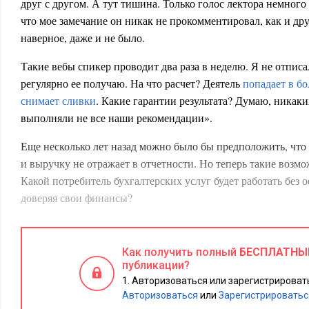
друг с другом. А тут тишина. Только голос лектора немного
что мое замечание он никак не прокомментировал, как и др
наверное, даже и не было.
Такие вебы спикер проводит два раза в неделю. Я не отписа
регулярно ее получаю. На что расчет? Деятель
попадает в бо
снимает сливки
. Какие гарантии результата? Думаю, никаки
выполняли не все наши рекомендации».
Еще несколько лет назад можно было бы предположить, что
и выручку не отражает в отчетности. Но теперь такие возмо
Какой потребитель бухгалтерских услуг будет работать без 
доверяя свои финансы?
После вебинара мне позвонили и уточнили: «Вас заинтерес
приобрести обучение?».
Как получить полный
БЕСПЛАТНЫ
публикации?
Зашла на сайт компании. Обычный сайт-визитка. Восторже
Авторизоваться или зарегистрировать
клиентов. Но вот раздел «Подробнее о компании» не откры
Авторизоваться
или
Зарегистрироватьс
страница не существует. Бухгалтерская интуиция подсказыва