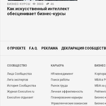
БИЗНЕС-КУРСЫ
3003
46
Как искусственный интеллект
обесценивает бизнес-курсы
О ПРОЕКТЕ
F.A.Q.
РЕКЛАМА
ДЕКЛАРАЦИЯ СООБЩЕСТВ
CООБЩЕСТВО
КАРЬЕРА
БИЗНЕС
Лица Сообщества
HR-менеджмент
Корпора
Лига экспертов
Поиск работы
MBA в Р
История Сообщества
Рынок труда
MBA за 
Журнал Executive.ru
Личная эффективность
Рейтинг
Executive отдыхает
Планирование карьеры
Бизнес-
Управленческие вакансии
Бизнес-