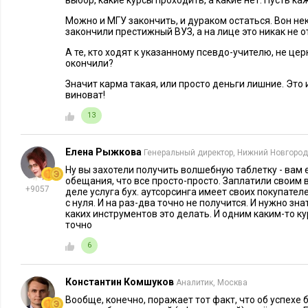
выбор, какие курсы проходить, а какие нет. Пусть к
Можно и МГУ закончить, и дураком остаться. Вон не
закончили престижный ВУЗ, а на лице это никак не о
А те, кто ходят к указанному псевдо-учителю, не ц
окончили?
Значит карма такая, или просто деньги лишние. Это и
виноват!
13
Елена Рыжкова
Генеральный директор, Нижний Новгород
Ну вы захотели получить волшебную таблетку - вам е
обещания, что все просто-просто. Заплатили своим 
+9057
деле услуга бух. аутсорсинга имеет своих покупател
с нуля. И на раз-два точно не получится. И нужно зн
каких инструментов это делать. И одним каким-то 
точно
6
Константин Комшуков
Аналитик, Москва
Вообще, конечно, поражает тот факт, что об успехе 