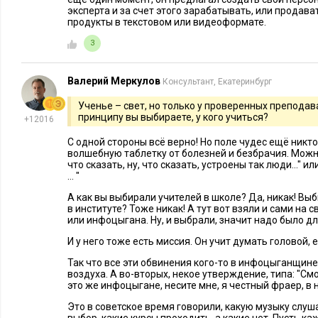
эксперта и за счет этого зарабатывать, или продав
продукты в текстовом или видеоформате.
3
Валерий Меркулов
Консультант, Екатеринбург
Ученье – свет, но только у проверенных преподав
принципу вы выбираете, у кого учиться?
+12016
С одной стороны всё верно! Но поле чудес ещё никто
волшебную таблетку от болезней и безбрачия. Можно
что сказать, ну, что сказать, устроены так люди..." и
... "
А как вы выбирали учителей в школе? Да, никак! Вы
в институте? Тоже никак! А тут вот взяли и сами на 
или инфоцыгана. Ну, и выбрали, значит надо было дл
И у него тоже есть миссия. Он учит думать головой,
Так что все эти обвинения кого-то в инфоцыганщине
воздуха. А во-вторых, некое утверждение, типа: "См
это же инфоцыгане, несите мне, я честный фраер, в н
Это в советское время говорили, какую музыку слушат