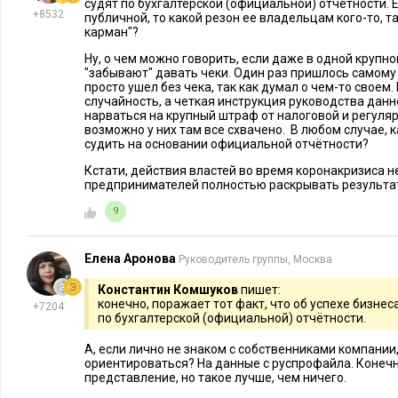
судят по бухгалтерской (официальной) отчётности. 
+8532
публичной, то какой резон ее владельцам кого-то, та
карман"?
Ну, о чем можно говорить, если даже в одной крупн
"забывают" давать чеки. Один раз пришлось самому 
просто ушел без чека, так как думал о чем-то своем. 
случайность, а четкая инструкция руководства дан
нарваться на крупный штраф от налоговой и регуля
возможно у них там все схвачено. В любом случае, 
судить на основании официальной отчётности?
Кстати, действия властей во время коронакризиса 
предпринимателей полностью раскрывать результа
9
Елена Аронова
Руководитель группы, Москва
Константин Комшуков
пишет:
конечно, поражает тот факт, что об успехе бизнеса
+7204
по бухгалтерской (официальной) отчётности.
А, если лично не знаком с собственниками компании,
ориентироваться? На данные с руспрофайла. Конечн
представление, но такое лучше, чем ничего.