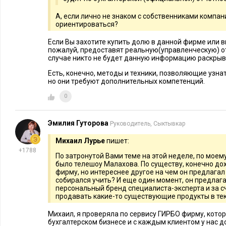
А, если лично не знаком с собственниками компани
ориентироваться?
Если Вы захотите купить долю в данной фирме или в
пожалуй, предоставят реальную(управленческую) о
случае никто не будет данную информацию раскрыв
Есть, конечно, методы и техники, позволяющие узн
но они требуют дополнительных компетенций.
0
Эмилия Гуторова
Руководитель, Сыктывкар
Михаил Лурье
пишет:
+1788
По затронутой Вами теме на этой неделе, по моему
было телешоу Малахова. По существу, конечно до
фирму, но интереснее другое на чем он предлагал
собирался учить? И еще один момент, он предлага
персональный бренд специалиста-эксперта и за сч
продавать какие-то существующие продукты в те
Михаил, я проверяла по сервису ГИРБО фирму, котор
бухгалтерском бизнесе и с каждым клиентом у нас д