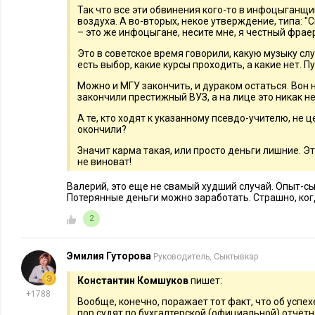
Так что все эти обвинения кого-то в инфоцыганщи
воздуха. А во-вторых, некое утверждение, типа: "
– это же инфоцыгане, несите мне, я честный фраер,
Это в советское время говорили, какую музыку слу
есть выбор, какие курсы проходить, а какие нет. 
Можно и МГУ закончить, и дураком остаться. Вон
закончили престижный ВУЗ, а на лице это никак не
А те, кто ходят к указанному псевдо-учителю, не
окончили?
Значит карма такая, или просто деньги лишние. Это
не виноват!
Валерий, это еще не свамый худший случай. Опыт-с
Потерянные деньги можно заработать. Страшно, ког
2
Эмилия Гуторова
Руководитель, Сыктывкар
Константин Комшуков
пишет:
+1788
Вообще, конечно, поражает тот факт, что об успех
пор судят по бухгалтерской (официальной) отчётн