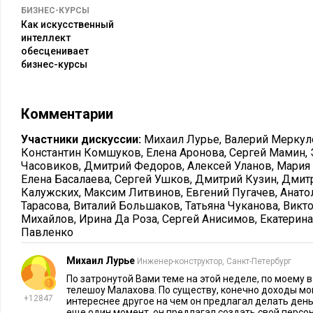
БИЗНЕС-КУРСЫ
Как искусственный
Ученье – свет, но только у проверенных преподавателей. А
интеллект
выбираете, у кого учиться?
обесценивает
бизнес-курсы
Также читайте:
Комментарии
Участники дискуссии:
Михаил Лурье
,
Валерий Меркул
Константин Комшуков
,
Елена Аронова
,
Сергей Мамин
,
Часовиков
,
Дмитрий Федоров
,
Алексей Уланов
,
Мария
Елена Басалаева
,
Сергей Ушков
,
Дмитрий Кузин
,
Дмит
Калужских
,
Максим Литвинов
,
Евгений Пугачев
,
Анато
Тарасова
,
Виталий Большаков
,
Татьяна Чуканова
,
Викт
Михайлов
,
Ирина Да Роза
,
Сергей Анисимов
,
Екатерин
Павленко
МАРКЕТИНГ
19413
31
БИЗНЕС-КУРСЫ
100500 убойных шпаргалок от
Инфобизнес
Михаил Лурье
Инженер-конструктор, Санкт-Петербург
«высокоэффективных людей»
воронку п
По затронутой Вами теме на этой неделе, по моему 
телешоу Малахова. По существу, конечно доходы мог
+12847
интереснее другое на чем он предлагал делать день
еще один момент, он предлагал создать свой персо