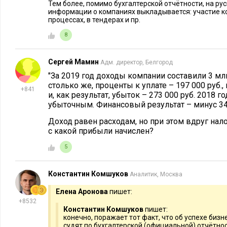
Тем более, помимо бухгалтерской отчётности, на р
информации о компаниях выкладывается: участие к
процессах, в тендерах и пр.
8
Сергей Мамин
Адм. директор, Белгород
"За 2019 год доходы компании составили 3 млн
столько же, проценты к уплате – 197 000 руб.,
+841
и, как результат, убыток – 273 000 руб. 2018
убыточным. Финансовый результат – минус 349
Доход равен расходам, но при этом вдруг нало
с какой прибыли начислен?
5
Константин Комшуков
Аналитик, Москва
Елена Аронова
пишет:
+8532
Константин Комшуков
пишет:
конечно, поражает тот факт, что об успехе бизне
судят по бухгалтерской (официальной) отчётнос