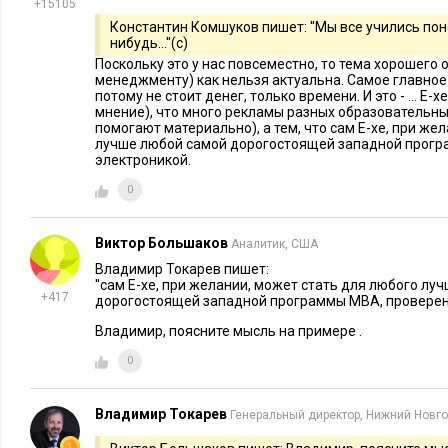
+15105
проверяться «виртуальными однокурсниками» (так называемо
Константин Комшуков пишет: ''Мы все учились пон
такой формат подходит для очень немногих курсов, да и до
нибудь...''(с)
однокурсников гарантировать сложно. Кроме того, они поч
Поскольку это у нас повсеместно, то тема хорошего 
менеджменту) как нельзя актуальна. Самое главное 
глубиной знаний и опытом преподавателя. Во-вторых, тольк
потому не стоит денег, только времени. И это - ... Е-х
курсов предоставляются серьезные сертификаты. Конечно, н
мнение), что много рекламы разных образовательны
помогают материально), а тем, что сам Е-хе, при же
для себя, а не для бумажки. Однако онлайн обучение набира
лучше любой самой дорогостоящей западной прогр
технологии в целом. Работодатели все с большим уважение
электроникой.
работы в виртуальной среде. А официальный сертификат б
0
подтверждением наличия этих навыков. В-третьих, у беспла
минус: качество. Хотите похватать знаний «по верхам»? Бе
Виктор Большаков
Аналитик, США
деловых людей не будет открытием, что в разработку качест
Владимир Токарев пишет:
эффективность цепочки «лекция - взаимодействие с препода
''сам Е-хе, при желании, может стать для любого лу
+417
дорогостоящей западной программы МВА, проверено
задания - сопровождение и проверка» нужно вкладывать не
Владимир, поясните мысль на примере .
5. «Могу не напрягаться»
0
У многих создается ошибочное впечатление, что онлайн ку
Владимир Токарев
Генеральный директор, Нижний Новг
традиционные очные курсы. Когда мы хотим глубоко вникн
случае должны потратить на это определенные эмоциональ