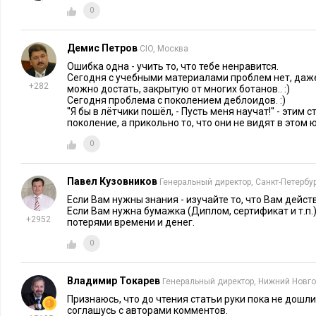
Electronics катастрофичны:
0
154 763 зарегистрированных пользователей, из них 7 15
Демис Петров
CIO, Москва
обучения.
Ошибка одна - учить то, что тебе ненравится.
5% студентов до конца прошли курс обучения.
Сегодня с учебными материалами проблем нет, да
55% - не обучались с самого начала занятий.
+282
можно достать, закрытую от многих ботанов.. :)
Сегодня проблема с поколением деблоидов. :)
''Я бы в лётчики пошёл, - Пусть меня научат!'' - эти
Дафна Коллер
Coursera
, сооснователь
, отмечает, что в ср
поколение, а прикольно то, что они не видят в этом ю
зарегистрировавшихся на курс доходят до финиша.
0
Интересный факт заключается в том, что мотивация у нас рас
какую сумму мы платим за свое обучение. Это не пустые сл
Павел Кузовников
Генеральный директор, Санкт-Петербу
записывался на МООС, некоторые из которых так и не окон
Если Вам нужны знания - изучайте то, что Вам дейст
Если Вам нужна бумажка (Диплом, сертификат и т.п.
Kings
college
of
London
выяснил, что высокая цена ассоциир
+2952
потерями времени и денег.
качеством (и это справедливо). А ожидание высокого качес
0
положительно (Херцберг, 1993). У одного и того же курса в
формате
есть целый ряд принципиальных отличий
, которые
Владимир Токарев
Генеральный директор, Нижний Новг
Во-первых, в бесплатных курсах чаще всего слушатели не 
Признаюсь, что до чтения статьи руки пока не дошли
выполненным заданиям. В лучшем случае неавтоматизирова
соглашусь с авторами комментов.