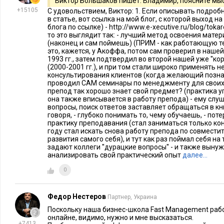
Виктор Большаков пишет: Владимир, поясните мыс
временные ресурсы. Сложность заключается не в обилии с
+15105
С удовольствием, Виктор: 1. Если описывать подроб
в статье, вот ссылка на мой блог, с которой выход на
концепций. Нередко в онлайн курсах представлен более пр
блога по ссылке) - http://www.e-xecutive.ru/blog/toka
то это выглядит так: - лучший метод освоения матер
делается на то, что слушатель может несколько раз изучить ег
(наконец и сам поймешь) (ПРИМ - как работающую 
обратиться к преподавателю с вопросом. При этом я бы сказ
это, кажется, у Акоффа, потом сам проверил в наше
1993 гг., затем подтвердил во второй нашей уже ''к
компенсируется удобством: дает больше свободы, вы может
(2000-2001 гг.), и при том стали широко применять 
затраты своих ресурсов. У вас всегда есть выбор: либо про
консультирования клиентов (когда желающий позн
проводил САМ семинары по менеджменту для своих 
тратить в неделю минимум по три-четыре часа, либо, напри
препод так хорошо знает свой предмет? (практика у
из-за загруженности на работе, а на второй и третьей неделе
она также вписывается в работу препода) - ему слуш
вопросы, поиск ответов заставляет обращаться в кни
говоря, - глубоко понимать то, чему обучаешь, - пот
Надеюсь, я смог вас убедить, что к онлайн образованию сле
практику преподавания (стал заниматься только конс
серьезностью и организованностью, не распыляясь и не кида
году стал искать снова работу препода по совместит
развития самого себя), и тут как раз поймал себя на т
числе и на интеллектуальный фаст-фуд. В этом случае ваши
задают коллеги ''дурацкие вопросы'' - и также вынуж
анализировать свой практический опыт
далее…
интеллектуальные и финансовые затраты окупятся с лихвой
0
Федор Нестеров
Партнер, Украина
Поскольку наша бизнес-школа Fast Management раб
онлайне, видимо, нужно и мне высказаться.
+7413