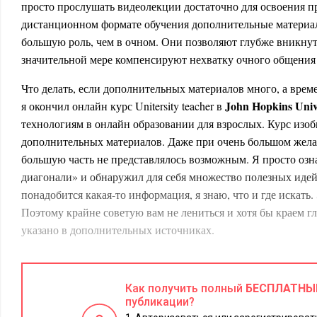
просто прослушать видеолекции достаточно для освоения пр
дистанционном формате обучения дополнительные материа
большую роль, чем в очном. Они позволяют глубже вникнут
значительной мере компенсируют нехватку очного общения 
Что делать, если дополнительных материалов много, а време
John
Hopkins
Univ
я окончил онлайн курс Unitersity teacher в
технологиям в онлайн образовании для взрослых. Курс изо
дополнительных материалов. Даже при очень большом желан
большую часть не представлялось возможным. Я просто озн
диагонали» и обнаружил для себя множество полезных идей.
понадобится какая-то информация, я знаю, что и где искать.
Поэтому крайне советую вам не лениться и хотя бы краем гл
указано в дополнительных источниках.
3. «У меня нет времени на форумы и чаты»
Как получить полный
БЕСПЛАТНЫ
Не смотря на сферу моей деятельности, я достаточно скепти
публикации?
различным форумам, потому что они ассоциируются у меня 