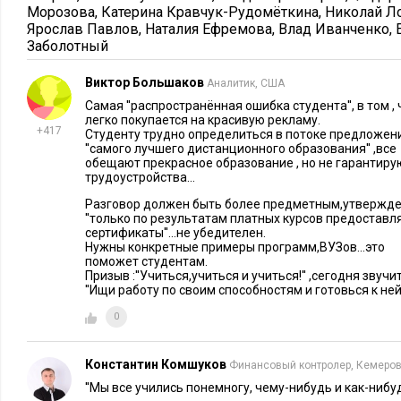
Морозова
,
Катерина Кравчук-Рудомёткина
,
Николай Л
Ярослав Павлов
,
Наталия Ефремова
,
Влад Иванченко
,
Заболотный
Виктор Большаков
Аналитик, США
Самая ''распространённая ошибка студента'', в том , 
легко покупается на красивую рекламу.
+417
Студенту трудно определиться в потоке предложен
''самого лучшего дистанционного образования'' ,все
обещают прекрасное образование , но не гарантиру
трудоустройства...
Разговор должен быть более предметным,утвержден
''только по результатам платных курсов предостав
сертификаты''...не убедителен.
Нужны конкретные примеры программ,ВУЗов...это
поможет студентам.
Призыв :''Учиться,учиться и учиться!'' ,сегодня звучит
''Ищи работу по своим способностям и готовься к ней.
0
Информация с сайта
www.onlinecolleges.net
Одной из главных проблем МООС до сих пор остается отсут
Константин Комшуков
Финансовый контролер, Кемеро
самомотивации. Из таблички видно, что данные прохождения
''Мы все учились понемногу, чему-нибудь и как-нибудь