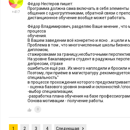
Фёдор Нестеров пишет:
Программа должна сама включать в себя элементы 
+417
общения с одногруппниками, обратной связи с преп
дистанционное обучение вообще может работать.
Фёдор Владимирович, разделяю Ваше мнение , что м
процесса
обучения.
В Вашем заведении всё конкретно и ясно ...и цели и 
Проблема в том , что многочисленные школы бизнеса
дипломом,
стажировками за границу,несбыточными перспекти
На уровне бакалавриата студент в радужных перспект
депрессии, страхе
ошибиться ещё раз...Их много наплодили и бросили 
Поэтому, при приёме в магистратуру ,рекомендуется 
специальность''
в процессе прохождения которого предусматривает
- оценка базового уровня знаний и склонностей /спо
-выбор специализации;
-разработка плана обучения на базе профессиограмм
Основа мотивации - получение работы.
0
1
2
3
4
Следующая