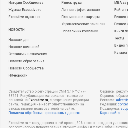
История Сообщества
Рынок труда
MBA за 
Журнал Executive.ru
Личная эффективность
Рейтинг
Executive отдыхает
Планирование карьеры
Бизнес-
Управленческие вакансии
Бизнес-
НОВОСТИ
Справочник компаний
Книги п
Тесты
Новости дня
Видео п
Новости компаний
Каталог
Отставки и назначения
Новости образования
Новости Сообщества
HR-новости
Свидетельство о регистрации СМИ Эл NФС 77-
Сервисы, рекрут
38751. Републикация материалов - только со
Сервисы, образ
ссылкой на
Executive.ru
, с разрешения редакции
Реклама:
adverti
сайта. Редакция не несет ответственности за
Редакция:
conten
высказывания пользователей на сайте.
Поддержка:
supp
Политика обработки персональных данных
Карта сайта
Executive.ru – краудсорсинговый проект, 80% текстов созданы участни
оспорить логику повествования, уточнить цифры и факты, обращайтесь 