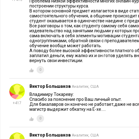
Проблема низкой эффективности многих онлайн-кур
построении структуры курса.
В котором основной предмет излагается в виде ста
самостоятельного обучения, а общение происходит 
студент оказывается в одиночестве наедине с пред
Все разговоры о том, как студенту самому себя само
издевательство над занятыми людьми у которых п
сама включать в себя элементы мотивации студента
одногруппниками, обратной связи с преподавателем
обучение вообще может работать.
А поводу более высокой эффективности платного обу
заплатил деньги, ему жалко их и он готов уделять в
вернуть свои инвестиции.
0
Виктор Большаков
Аналитик, США
Владимиру Токареву:
Спасибо за пояснение про Ваш личный опыт.
+417
Для бакалавров он конечно не работает,даже не вс
магистр выдержит обкатку на Е-хе.....
0
Виктор Большаков
Аналитик, США