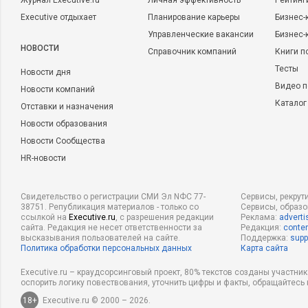
Журнал Executive.ru
Личная эффективность
Рейтинг
Executive отдыхает
Планирование карьеры
Бизнес-
Управленческие вакансии
Бизнес-
НОВОСТИ
Справочник компаний
Книги п
Тесты
Новости дня
Видео п
Новости компаний
Каталог
Отставки и назначения
Новости образования
Новости Сообщества
HR-новости
Свидетельство о регистрации СМИ Эл NФС 77-
Сервисы, рекрут
38751. Републикация материалов - только со
Сервисы, образ
ссылкой на
Executive.ru
, с разрешения редакции
Реклама:
adverti
сайта. Редакция не несет ответственности за
Редакция:
conten
высказывания пользователей на сайте.
Поддержка:
supp
Политика обработки персональных данных
Карта сайта
Executive.ru – краудсорсинговый проект, 80% текстов созданы участни
оспорить логику повествования, уточнить цифры и факты, обращайтесь 
18+
Executive.ru © 2000 – 2026.