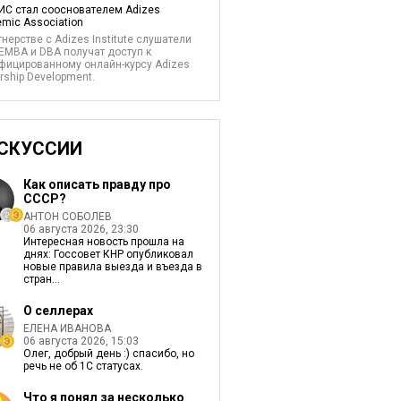
С стал сооснователем Adizes
mic Association
тнерстве с Adizes Institute слушатели
EMBA и DBA получат доступ к
фицированному онлайн-курсу Adizes
rship Development.
СКУССИИ
Как описать правду про
СССР?
АНТОН СОБОЛЕВ
06 августа 2026, 23:30
Интересная новость прошла на
днях: Госсовет КНР опубликовал
новые правила выезда и въезда в
стран...
О селлерах
ЕЛЕНА ИВАНОВА
06 августа 2026, 15:03
Олег, добрый день :) спасибо, но
речь не об 1С статусах.
Что я понял за несколько