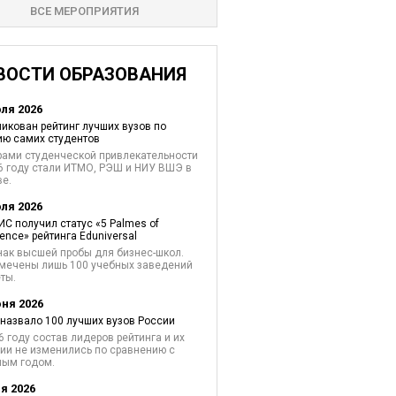
ВСЕ МЕРОПРИЯТИЯ
ВОСТИ ОБРАЗОВАНИЯ
юля 2026
икован рейтинг лучших вузов по
ю самих студентов
ами студенческой привлекательности
6 году стали ИТМО, РЭШ и НИУ ВШЭ в
е.
юля 2026
С получил статус «5 Palmes of
lence» рейтинга Eduniversal
нак высшей пробы для бизнес-школ.
мечены лишь 100 учебных заведений
ты.
юня 2026
назвало 100 лучших вузов России
6 году состав лидеров рейтинга и их
ии не изменились по сравнению с
лым годом.
я 2026