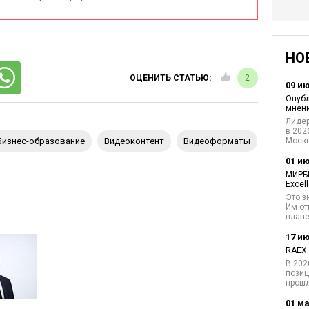
и предприятия или офиса. Вот пример видео-
Manatee County Government
оты в компании
.
НО
ОЦЕНИТЬ СТАТЬЮ:
2
09 и
Опубл
мнени
Лидер
в 202
бизнес-образование
видеоконтент
видеоформаты
Москв
01 и
МИРБИ
Excel
Это з
Им от
плане
17 и
RAEX 
В 202
позиц
ых связей внутри компании
прош
01 ма