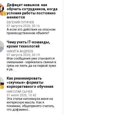
Дефицит навыков: как
обучать сотрудников, когда
условия работы постоянно
меняются
ЕВГЕНИЙ ПУГАЧЕВ
07 августа 2026, 05:16
А если это действия на опасном
производственном объекте?
Чему учить IT-команды,
кроме технологий
НИКИТА АНДРЕЕВ
07 августа 2026, 00:19
Мои сообщения уже становятся
смешными - зарекалась свинья в
грязь не лезть да на первой луже
и ра...
Как реанимировать
«скучные» форматы
корпоративного обучения
НИКОЛАЙ СЫЧЕВ
31 июля 2026, 10:42
Эта статья натолкнула меня на
интересную мысль. Как я
понимаю, общепринято считать,
что дофамино...