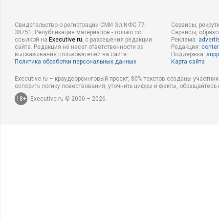
Свидетельство о регистрации СМИ Эл NФС 77-
Сервисы, рекрут
38751. Републикация материалов - только со
Сервисы, образ
ссылкой на
Executive.ru
, с разрешения редакции
Реклама:
adverti
сайта. Редакция не несет ответственности за
Редакция:
conten
высказывания пользователей на сайте.
Поддержка:
supp
Политика обработки персональных данных
Карта сайта
Executive.ru – краудсорсинговый проект, 80% текстов созданы участни
оспорить логику повествования, уточнить цифры и факты, обращайтесь 
18+
Executive.ru © 2000 – 2026.