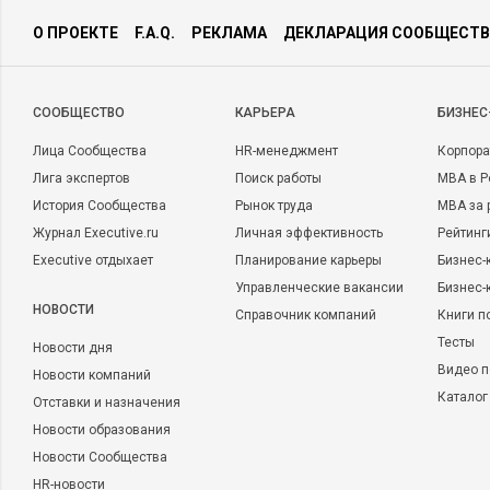
потребует чего-то большего, чем создания пары-тройки нов
какими бы полезными они не были. Это потребует от нас с
О ПРОЕКТЕ
F.A.Q.
РЕКЛАМА
ДЕКЛАРАЦИЯ СООБЩЕСТВ
ценностей, и оценочных критериев, новых целей и полити
сказать, что пройдет много лет, прежде чем мы справимся с
такое множество процветающих интеллектуальных организац
CООБЩЕСТВО
КАРЬЕРА
БИЗНЕС
сказать, какое утверждение будет девизом управления перс
Лица Сообщества
HR-менеджмент
Корпора
организации: наши сотрудники могут быть нашей самой тя
Лига экспертов
Поиск работы
MBA в Р
должны быть нашей величайшей возможностью.
История Сообщества
Рынок труда
MBA за 
Фото: pixabay.com
Журнал Executive.ru
Личная эффективность
Рейтинг
Executive отдыхает
Планирование карьеры
Бизнес-
Управленческие вакансии
Бизнес-
НОВОСТИ
Справочник компаний
Книги п
Тесты
Новости дня
Видео п
Новости компаний
Каталог
Отставки и назначения
Новости образования
Новости Сообщества
HR-новости