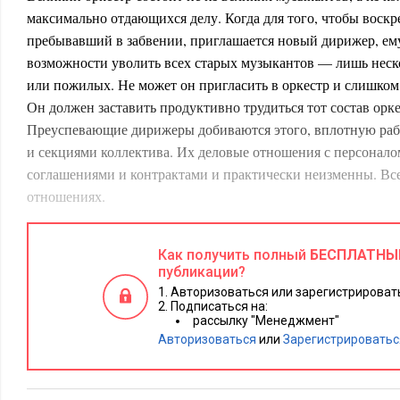
максимально отдающихся делу. Когда для того, чтобы воскре
пребывавший в забвении, приглашается новый дирижер, ему
возможности уволить всех старых музыкантов — лишь нес
или пожилых. Не может он пригласить в оркестр и слишко
Он должен заставить продуктивно трудиться тот состав орке
Преуспевающие дирижеры добиваются этого, вплотную раб
и секциями коллектива. Их деловые отношения с персонал
соглашениями и контрактами и практически неизменны. Все
отношениях.
Сложно переоценить важность умения концентрироваться н
интеллектуального работника. Ведь решающей характерист
Как получить полный
БЕСПЛАТНЫ
публикации?
рабочей силы является то, что интеллектуальный специалист
Авторизоваться или зарегистрировать
капитал. А в том, как работает капитал, главное не его стои
Подписаться на:
инвестируется капитал, — иначе Советский Союз легко ста
рассылку "Менеджмент"
Авторизоваться
или
Зарегистрироватьс
экономического процветания. Важна производительность к
Советского Союза привело к краху именно то, что продукти
инвестиций была чрезвычайно низкой — она составляла ме