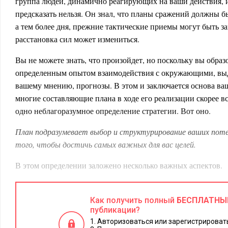
группа людей, динамично реагирующих на ваши действия, 
предсказать нельзя. Он знал, что планы сражений должны бы
а тем более дня, прежние тактические приемы могут быть з
расстановка сил может измениться.
Вы не можете знать, что произойдет, но поскольку вы образ
определенным опытом взаимодействия с окружающими, выд
вашему мнению, прогнозы. В этом и заключается основа ва
многие составляющие плана в ходе его реализации скорее вс
одно неблагоразумное определение стратегии. Вот оно.
План подразумевает выбор и структурирование ваших потен
того, чтобы достичь самых важных для вас целей.
В этом определении заложено несколько важных аспектов.
Во-первых, мы исходим из того, что некоторые ресурсы явл
большинстве случаев это действительно так.
Как получить полный
БЕСПЛАТНЫ
публикации?
Скажем, редким ресурсом часто бывает время. Называя ресу
Авторизоваться или зарегистрировать