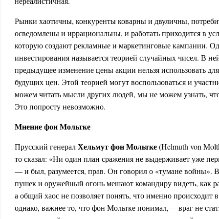
нереалистичная.
Рынки хаотичны, конкуренты коварны и двуличны, потреби
осведомлены и иррациональны, и работать приходится в ус
которую создают рекламные и маркетинговые кампании. Од
инвестирования называется теорией случайных чисел. В ней
предыдущее изменение цены акции нельзя использовать дл
будущих цен. Этой теорией могут воспользоваться и участн
можем читать мысли других людей, мы не можем узнать, что
Это попросту невозможно.
Мнение фон Мольтке
Хельмут фон Мольтке
Прусский генерал
(Helmuth von Molt
то сказал: «Ни один план сражения не выдерживает уже пер
— и был, разумеется, прав. Он говорил о «тумане войны». 
пушек и оружейный огонь мешают командиру видеть, как ра
а общий хаос не позволяет понять, что именно происходит в
однако, важнее то, что фон Мольтке понимал,— враг не ста