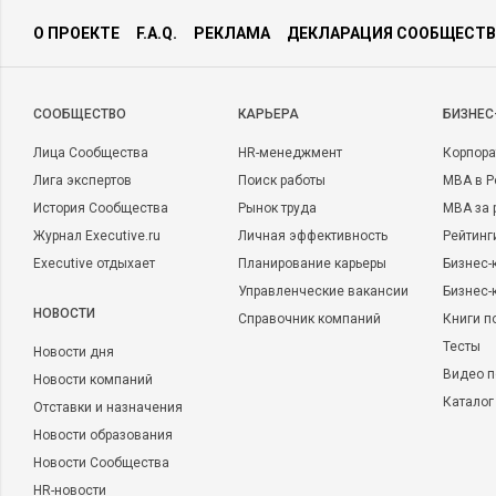
Другими словами, в этой книге есть множество примеров,
О ПРОЕКТЕ
F.A.Q.
РЕКЛАМА
ДЕКЛАРАЦИЯ СООБЩЕСТВ
читателя: используйте существующую информацию!
Пример 3
. Спеша на встречу с клиентом, на дороге вблизи 
CООБЩЕСТВО
КАРЬЕРА
БИЗНЕС
в машине изношен ремень вентилятора и требуется его сроч
я заметил на стене плакат:
Лица Сообщества
HR-менеджмент
Корпора
Лига экспертов
Поиск работы
MBA в Р
Лучший механик месяца, добившийся максимального уд
История Сообщества
Рынок труда
MBA за 
Том Джонс
Журнал Executive.ru
Личная эффективность
Рейтинг
Executive отдыхает
Планирование карьеры
Бизнес-
Что такое «максимальное удовлетворение потребителей?» — 
Управленческие вакансии
Бизнес-
«Минимальное количество жалоб от клиентов. Наименьшее 
НОВОСТИ
Справочник компаний
Книги п
повторных обращений».
Тесты
Новости дня
Видео п
Новости компаний
Затем между нами состоялся следующий диалог:
Каталог
Отставки и назначения
В. Этот показатель бывает когда-либо нулевым для кого-ниб
Новости образования
Новости Сообщества
О. Часто.
HR-новости