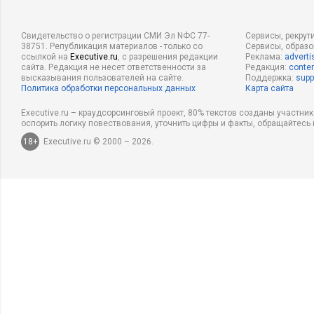
В. Чему равно среднее значение за месяц на человека? Хран
Свидетельство о регистрации СМИ Эл NФС 77-
Сервисы, рекрут
О. Нет, но у меня есть хорошее внутреннее понимание этого
38751. Републикация материалов - только со
Сервисы, образ
ссылкой на
Executive.ru
, с разрешения редакции
Реклама:
adverti
ситуации, когда приходится проявлять определенную остор
сайта. Редакция не несет ответственности за
Редакция:
conten
высказывания пользователей на сайте.
Поддержка:
supp
новые карбюраторы. Их трудно отрегулировать. Я не учиты
Политика обработки персональных данных
Карта сайта
карбюраторы.
Executive.ru – краудсорсинговый проект, 80% текстов созданы участни
оспорить логику повествования, уточнить цифры и факты, обращайтесь 
В. Все ли механики демонстрируют одно и то же среднее зна
18+
Executive.ru © 2000 – 2026.
О. Да. Оно, конечно, варьируется, но у всех примерно одно 
спросить его: откуда вы знаете?)
В. Есть ли хоть один механик, имя которого из месяца в мес
О. Отсутствие не бывает долгим; они все равно возвращают
В. Что вы делаете, если два человека добиваются одинаковог
О. Мы вывешиваем имена обоих.