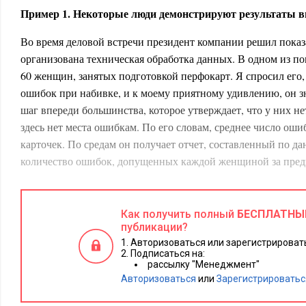
Пример 1. Некоторые люди демонстрируют результаты 
Во время деловой встречи президент компании решил показа
организована техническая обработка данных. В одном из п
60 женщин, занятых подготовкой перфокарт. Я спросил его,
ошибок при набивке, и к моему приятному удивлению, он зн
шаг впереди большинства, которое утверждает, что у них н
здесь нет места ошибкам. По его словам, среднее число оши
карточек. По средам он получает отчет, составленный по да
количество ошибок, допущенных каждой женщиной за пре
И тут руководитель поделился своей замечательной идеей 
он беседует с каждой женщиной, число ошибок у которой 
Как получить полный
БЕСПЛАТНЫ
превысило среднее значение.
публикации?
Авторизоваться или зарегистрировать
«Но это означает, что вы беседуете примерно с тридцатью
Подписаться на:
рассылку "Менеджмент"
спросил я. «Да, — ответил он, — это примерно та самая циф
Авторизоваться
или
Зарегистрироватьс
Тогда я рассказал ему о недавнем письме, полученном ред