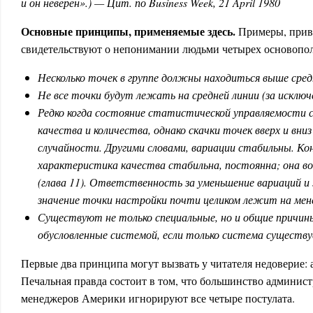
и он неверен».) — Цит. по Business Week, 21 April 1980
Основные принципы, применяемые здесь.
Примеры, приве
свидетельствуют о непонимании людьми четырех основоп
Несколько точек в группе должны находиться выше сред
Не все точки будут лежать на средней линии (за исключ
Редко когда состояние статистической управляемости
качества и количества, однако скачки точек вверх и вн
случайности. Другими словами, вариации стабильны. К
характеристика качества стабильна, постоянна; она во
(глава 11). Ответственность за уменьшение вариаций и 
значение точки настройки почти целиком лежит на ме
Существуют не только специальные, но и общие причины
обусловленные системой, если только система существуе
Первые два принципа могут вызвать у читателя недоверие: а
Печальная правда состоит в том, что большинство админис
менеджеров Америки игнорируют все четыре постулата.