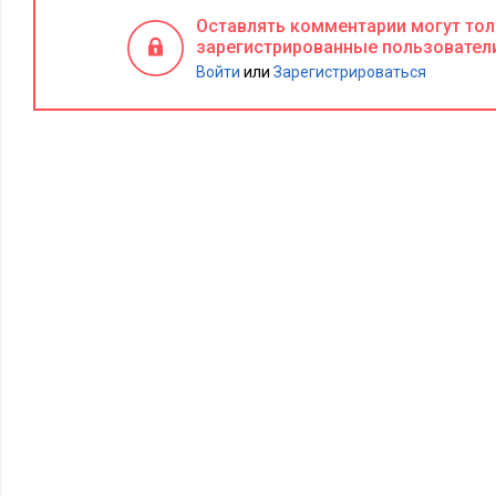
фабрика расположена в бухте и не имеет источника пресной
Оставлять комментарии могут то
очистки сырца. Приходится опреснять морскую воду, удаляя 
зарегистрированные пользовател
химические элементы.
Войти
или
Зарегистрироваться
Цель:
Снизить потребление морской воды до 3,5 тонн на то
Метод
(неверный): Исследовать условия в любой день, ког
чем 3,5.
«Откуда взялась цифра 3,5?» — спросил я.
«Мы провели совещание и решили, что можем соответствов
ответили мне.
Посетив фабрику по приглашению менеджмента, я увидел 
набором планок зеленого и красного цвета, по одной для ка
планка указывала на то, что отношение морской воды к ра
ниже 3,5. Красная планка свидетельствовала о противопо
рабочих ежедневно информировали о значении этого отно
день. Красная планка вызывала переполох среди персонала,