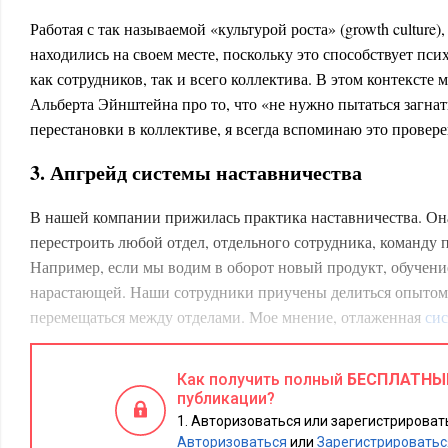
Работая с так называемой «культурой роста» (growth culture
находились на своем месте, поскольку это способствует пс
как сотрудников, так и всего коллектива. В этом контексте 
Альберта Эйнштейна про то, что «не нужно пытаться загнат
перестановки в коллективе, я всегда вспоминаю это провер
3. Апгрейд системы наставничества
В нашей компании прижилась практика наставничества. Она
перестроить любой отдел, отдельного сотрудника, команду 
Например, если мы водим в оборот новый продукт, обучени
нарастающей. Наши сотрудники приучены делиться опытом,
перемещаться между отделами. Мое мнение, отлаженная
сис
эффективно работает в быстро растущих компаниях.
Как получить полный
БЕСПЛАТНЫ
Наличие наставника помогает даже так называемым «инди
публикации?
настроить процесс саморегуляции и перейти на новый уров
Авторизоваться или зарегистрировать
повышению продуктивности.
Авторизоваться
или
Зарегистрироватьс