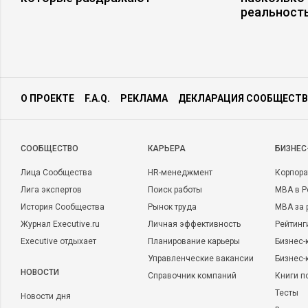
реальност
О ПРОЕКТЕ
F.A.Q.
РЕКЛАМА
ДЕКЛАРАЦИЯ СООБЩЕСТВ
CООБЩЕСТВО
КАРЬЕРА
БИЗНЕС
Лица Сообщества
HR-менеджмент
Корпора
Лига экспертов
Поиск работы
MBA в Р
История Сообщества
Рынок труда
MBA за 
Журнал Executive.ru
Личная эффективность
Рейтинг
Executive отдыхает
Планирование карьеры
Бизнес-
Управленческие вакансии
Бизнес-
НОВОСТИ
Справочник компаний
Книги п
Тесты
Новости дня