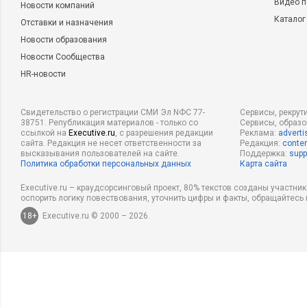
Видео п
Новости компаний
Каталог
Отставки и назначения
Новости образования
Новости Сообщества
HR-новости
Свидетельство о регистрации СМИ Эл NФС 77-
Сервисы, рекрут
38751. Републикация материалов - только со
Сервисы, образ
ссылкой на
Executive.ru
, с разрешения редакции
Реклама:
adverti
сайта. Редакция не несет ответственности за
Редакция:
conten
высказывания пользователей на сайте.
Поддержка:
supp
Политика обработки персональных данных
Карта сайта
Executive.ru – краудсорсинговый проект, 80% текстов созданы участни
оспорить логику повествования, уточнить цифры и факты, обращайтесь 
18+
Executive.ru © 2000 – 2026.