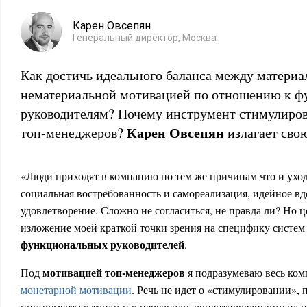
Карен Овсепян
Генеральный директор, Москва
Как достичь идеального баланса между материа
нематериальной мотивацией по отношению к 
руководителям? Почему инструмент стимулиров
Карен Овсепян
топ-менеджеров?
излагает свою
«Люди приходят в компанию по тем же причинам что и уход
социальная востребованность и самореализация, идейное в
удовлетворение. Сложно не согласиться, не правда ли? Но ц
изложение моей краткой точки зрения на специфику систе
функциональных руководителей
.
мотивацией топ-менеджеров
Под
я подразумеваю весь ко
монетарной мотивации
. Речь не идет о «стимулировании»,
инструмента к топам и к персоналу, ориентированному на 