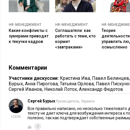
«менеджеры», у них где-то в голове все равно существует с
и комфорта. Достигнув которой они успокаиваются, и все у
мотивации уже не будут давать прежнего эффекта (речь иде
HR-МЕНЕДЖМЕНТ
HR-МЕНЕДЖМЕНТ
HR-МЕНЕДЖМЕ
роста материального благосостояния на эффективность рабо
Какие конфликты с
Соглашатели: как
Теория
в деньгах, а в их количестве» тут неуместна, соответственн
зумерами приводят
работать с теми, кто
деятельности:
впустую.
к текучке кадров
кормит
управлять л
«завтраками»
осмысленно
Роль и место HR-а в формировании мотивации:
Генератор?
Комментарии
Партнер?
Участники дискуссии:
Кристина Ива
,
Павел Белинцев
Или исполнитель?
Бурых
,
Анна Пирогова
,
Татьяна Орлова
,
Павел Пискуно
Сергей Иванов
,
Николай Лотох
,
Александр Федотов
Чтобы ответить на этот вопрос, зададим еще один: зачем н
повысить эффективность работы людей, а соответственно и
Сергей Бурых
Руководитель, Украина
всех должен быть заинтересован в эффективности компании
Все правильно написано, но несколько тяжеловато 
Если у первого лица нет заинтересованности и понимания, т
тексту не дает ключа для возбуждения интереса к 
+2036
полезно, так как подтверждает собственные размыш
тщетны.
0