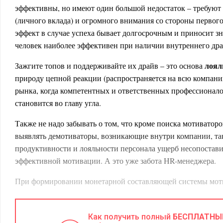
эффективны, но имеют один большой недостаток – требуют
(личного вклада) и огромного внимания со стороны первог
эффект в случае успеха бывает долгосрочным и приносит зн
человек наиболее эффективен при наличии внутреннего дра
лоял
Зажгите топов и поддерживайте их драйв – это основа
природу цепной реакции (распространяется на всю компанию
рынка, когда компетентных и ответственных профессионало
становится во главу угла.
Также не надо забывать о том, что кроме поиска мотиватор
выявлять демотиваторы, возникающие внутри компании, так
продуктивности и лояльности персонала ущерб несопостави
эффективной мотивации. А это уже забота HR-менеджера.
При формировании монетарной составляющей системы моти
цель, которой хотите достичь, сделайте ее измеряемой (ведь
конкретное направление). На одну чашу весов ставьте те за
Как получить полный
БЕСПЛАТНЫ
понести для ее воплощения, а на другую – тот экономическ