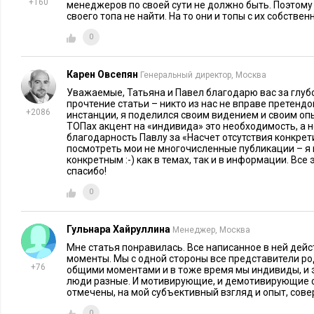
+160
менеджеров по своей сути не должно быть. Поэтому
своего топа не найти. На то они и топы с их собстве
Психология человека – ваш основной инструмент. Как глав
все о своем плане счетов, так и вы досконально должны зна
0
крайней мере, ключевых. Не стесняйтесь и формируйте пер
(естественно, конфиденциальные), держите руку на пульсе,
Карен Овсепян
Генеральный директор, Москва
меняются в зависимости от разных факторов. На них такж
Уважаемые, Татьяна и Павел благодарю вас за глуб
прочтение статьи – никто из нас не вправе претендо
демотиваторы, вы должны знать об этом первыми. Примите
+2086
инстанции, я поделился своим видением и своим оп
конфиденциальности данной информации, в том числе инфо
ТОПах акцент на «индивида» это необходимость, а не
благодарность Павлу за «Насчет отсутствия конкретик
индивидуальных системах мотивации. Ставшая публичной, 
посмотреть мои не многочисленные публикации – я 
конкретным :-) как в темах, так и в информации. Все 
глобальным демотиватором по одной банальной причине – 
спасибо!
всех разное».
0
Впервые статья была опубликована на Executive.ru 2 мая 201
«Творчество без купюр». Реанонсирована в контентном бло
Гульнара Хайруллина
Менеджер, Москва
проекта
редакции
Мне статья понравилась. Все написанное в ней дей
моменты. Мы с одной стороны все представители ро
+76
общими моментами и в тоже время мы индивиды, и эт
люди разные. И мотивирующие, и демотивирующие
отмечены, на мой субъективный взгляд и опыт, сове
0