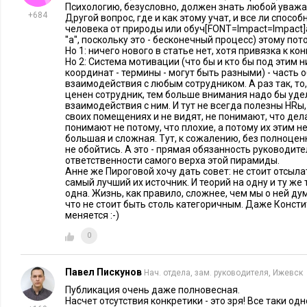
В жизни не бывает идеальных компаний и идеальных люде
Психологию, безусловно, должен знать любой уваж
+684
Другой вопрос, где и как этому учат, и все ли способн
ответственностью, самостоятельностью и инициативностью.
человека от природы или обуч[FONT=Impact=Impact]
хорошо, а система контроля – одна из важных составляющи
''а'', поскольку это - бесконечный процесс) этому пот
Hо 1: ничего нового в статье нет, хотя привязка к к
ответственности. Планирование и контроль – ни один пункт 
Но 2: Система мотивации (что бы и кто бы под этим 
одно поручение первого лица не должны оставаться без конт
координат - термины - могут быть разными) - часть
взаимодействия с любым сотрудником. А раз так, то
худшая из всех возможных почва, на ней формируется безот
ценен сотрудник, тем больше внимания надо бы уде
расхолаживается коллектив.
взаимодействия с ним. И тут не всегда полезны HRы, 
своих помещениях и не видят, не понимают, что делае
понимают не потому, что плохие, а потому их этим н
Достижения людей необходимо отмечать, но проступки тоже
большая и сложная. Тут, к сожалению, без полноце
не обойтись. А это - прямая обязанность руководите
безнаказанными. Конечно, тут тоже нужен индивидуальный 
ответственности самого верха этой пирамиды.
болезненно финансовое взыскание, для кого-то – публичное 
Анне же Пироговой хочу дать совет: не стоит отсылат
самый лучший их источник. И теорий на одну и ту же
формализованный выговор. И тогда, если внутреннего моти
одна. Жизнь, как правило, сложнее, чем мы о ней ду
успеха» нет, то подключается мотиватор «на избежание неуд
что не стоит быть столь категоричным. Даже Конст
меняется :-)
В заключение: HR-директора, помогайте своим руководител
0
этого вам необходимо поддерживать и развивать свою комп
и не кадровики, а тем более – не специалисты по корпорат
Павел Пискунов
Нач. отдела, зам. руководителя, Ижевск
самым главным ресурсом компании, человеческим, и жизнь д
Публикация очень даже полновесная.
неудачи компании в большинстве случаев связаны с челове
Насчет отсутствия конкретики - это зря! Все таки од