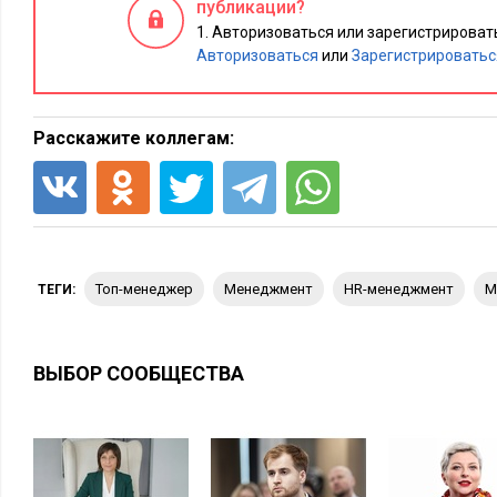
публикации?
компания при их достижении. И это уже чистой воды эконо
Авторизоваться или зарегистрировать
HR-менеджеру необходимо опираться на расчеты экономисто
Авторизоваться
или
Зарегистрироватьс
бизнес-план компании и может моделировать расчеты? Но м
что может произойти, а исходные данные для расчетов во 
данных статистики компании (опыта прошлого), маркетинг
Расскажите коллегам:
оценок.
Считайте все тщательно (должно быть просчитано много сце
любом исходе нанесет убытки компании:
Если вы просчитались, эффект не покроет затраты на вып
топ-менеджер
менеджмент
HR-менеджмент
ТЕГИ:
выполните своих обязательств перед функциональным ру
забудьте о его эффективности в будущем, худшего демот
обязательств со стороны компании, не существует;
ВЫБОР СООБЩЕСТВА
А если система будет несправедлива, не будет мотиваци
Кроме всего вышеописанного, существует еще один фактор,
виду первому лицу и HR-менеджеру компании. В отличие от
лица, большинство топ-менеджеров не имеют предпринима