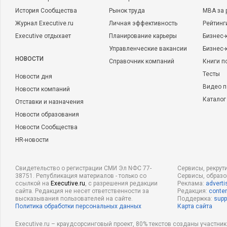
История Сообщества
Рынок труда
MBA за 
Журнал Executive.ru
Личная эффективность
Рейтинг
Executive отдыхает
Планирование карьеры
Бизнес-
Управленческие вакансии
Бизнес-
НОВОСТИ
Справочник компаний
Книги п
Тесты
Новости дня
Видео п
Новости компаний
Каталог
Отставки и назначения
Новости образования
Новости Сообщества
HR-новости
Свидетельство о регистрации СМИ Эл NФС 77-
Сервисы, рекрут
38751. Републикация материалов - только со
Сервисы, образ
ссылкой на
Executive.ru
, с разрешения редакции
Реклама:
adverti
сайта. Редакция не несет ответственности за
Редакция:
conten
высказывания пользователей на сайте.
Поддержка:
supp
Политика обработки персональных данных
Карта сайта
Executive.ru – краудсорсинговый проект, 80% текстов созданы участни