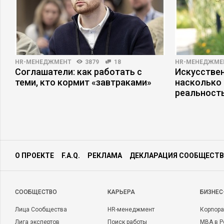
HR-МЕНЕДЖМЕНТ
3879
18
HR-МЕНЕДЖМЕ
Соглашатели: как работать с
Искусствен
теми, кто кормит «завтраками»
насколько
реальност
О ПРОЕКТЕ
F.A.Q.
РЕКЛАМА
ДЕКЛАРАЦИЯ СООБЩЕСТВ
CООБЩЕСТВО
КАРЬЕРА
БИЗНЕС
Лица Сообщества
HR-менеджмент
Корпора
Лига экспертов
Поиск работы
MBA в Р