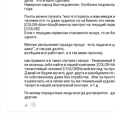
дела... Что и было сделано.
Наверное народ был недоволен. Особенно недовольн
года.
Понты можно пускать ''мол я оторвусь и вам имидж ис
человек кто-то даже судился, но на бизнес это никак
[COLOR=blue=blue]Клиенты смотрят на текущий серви
[/COLOR]
Если с текущим сервисом становится лучше, то не бо
одного....
Мягкие увольнения гораздо проще - есть задачи и цел
шмог'', и так раз десять...
вообщем все работают, а я так мимо прохожу.
как правило я в таких случаях говорю - Уважаемый Х
не можешь себя найти в нашей компании. [COLOR=bl
талантливый человек! [/COLOR]На мой взгляд ты прост
Давай не будем мучить друг друга и разойдёмся по 
по собственному даже без отработки... Или ты просто
я разогнать не в силах или ты же гениальный художн
талант в нашей затрапезной конторе.. и т.д.
По моему порядочные люди всегда договорятся - да
другом..
0