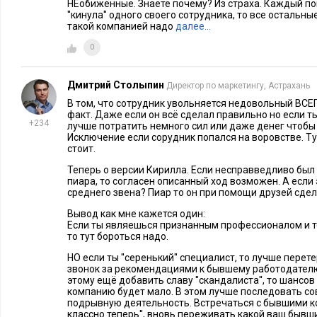
НЕобиженные. Знаете почему? Из страха. Каждый по
''кинула'' одного своего сотрудника, то все остальн
такой компанией надо
далее…
0
Дмитрий Столыпин
Директор по маркетингу, Астрахань
В том, что сотрудник увольняется недовольный ВСЕ
факт. Даже если он всё сделал правильно но если ты 
+234
лучше потратить немного сил или даже денег чтобы
Исключение если сорудник попался на воровстве. Т
стоит.
Теперь о версии Кирилла. Если несправведливо был
пиара, то согласен описанный ход возможен. А если
среднего звена? Пиар то он при помощи друзей сдел
Вывод как мне кажется один:
Если ты являешься признанным профессионалом и т
то тут бороться надо.
НО если ты ''серенький'' специалист, то лучше перет
звонок за рекомендациями к бывшему работодателю
этому ещё добавить славу ''скандалиста'', то шансо
компанию будет мало. В этом лучше последовать со
подрывную деятельность. Встречаться с бывшими кол
классно теперь'', вновь переживать какой ваш бывши