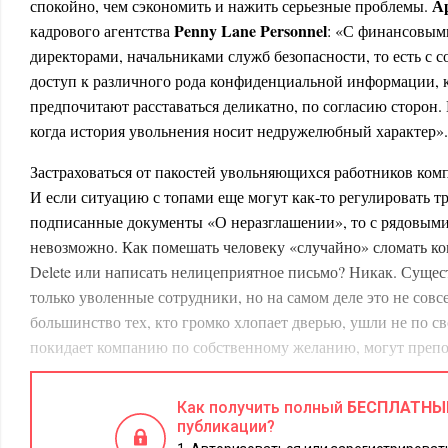
А
спокойно, чем сэкономить и нажить серьезные проблемы.
Penny Lane Personnel
кадрового агентства
: «С финансовым
директорами, начальниками служб безопасности, то есть с
доступ к различного рода конфиденциальной информации,
предпочитают расставаться деликатно, по согласию сторон. 
когда история увольнения носит недружелюбный характер».
Застраховаться от пакостей увольняющихся работников ком
И если ситуацию с топами еще могут как-то регулировать т
подписанные документы «О неразглашении», то с рядовыми
невозможно. Как помешать человеку «случайно» сломать к
Delete или написать нелицеприятное письмо? Никак. Сущест
только уволенные сотрудники, но на самом деле это не совсе
большинство тех, кто громко хлопает дверью, ушли не по сво
покидает компанию по собственному желанию, могут препо
особый тип людей, их недовольство внешне никак не проявл
копят обиды и при случае готовы выставить счет.
Как получить полный
БЕСПЛАТНЫ
публикации?
Единственный способ минимизировать неприятности от ув