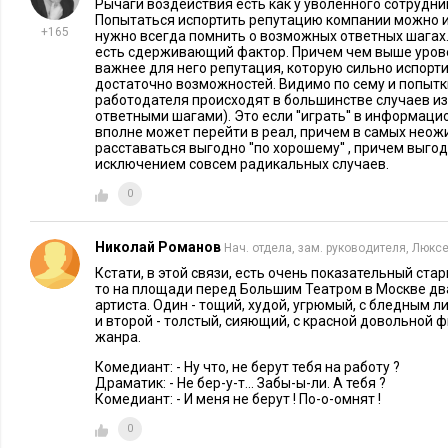
Рычаги воздействия есть как у уволенного сотрудник
Попытаться испортить репутацию компании можно и
+165
нужно всегда помнить о возможных ответных шагах.
есть сдерживающий фактор. Причем чем выше урове
важнее для него репутация, которую сильно испорти
достаточно возможностей. Видимо по сему и попытки
работодателя происходят в большинстве случаев из
ответными шагами). Это если ''играть'' в информацион
вполне может перейти в реал, причем в самых неож
расставаться выгодно ''по хорошему'' , причем выго
исключением совсем радикальных случаев.
0
Николай Романов
Нач. отдела, зам. руководителя, Люкс
Кстати, в этой связи, есть очень показательный ста
то на площади перед Большим Театром в Москве дв
артиста. Один - тощий, худой, угрюмый, с бледным 
и второй - толстый, сияющий, с красной довольной 
жанра.
Комедиант: - Ну что, не берут тебя на работу ?
Драматик: - Не бер-у-т... Забы-ы-ли. А тебя ?
Комедиант: - И меня не берут ! По-о-омнят !
0