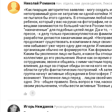
Николай Романов
Нач. отдела, зам. руководителя, Люкс
>Как пиарщик авторитетно заявляю - могу создать
непоправимый урон не затратив ни одной копейки. Н
не пытался бы этого сделать. В отношении любой ко
ребенок, который у вас на руках на фотографии, не 
вещами занимаются по большей части в России полн
''назначенные'' для подобных целей люди. Да и то, - 
прессе, - к делу только присовокупляются их фамил
разработки делаются заказчиками акций. >Несправ
продолжает существовать в компании в лице своих 
нем забывают уже через одну-две недели. И никаки
организации обычно не формируются. Как формальн
Каким бы уволенное лицо ни было, и какое бы отнош
коллективе до его увольнения. Иначе как он время 
сотрудникам, звоня и общаясь с ними частным поряд
влияния, да еще за старые обиды он ни на кого не ок
области сугубо фантастических построений. >А затем
группа начнут активные обсуждения в блогосфере. П
возникнет. Уволенное лицо перед ... лицом своей м
одно. Это - общее правило. Весь вопрос в том, наск
своим увольнением, чтобы вести активные ''боевые д
0
Игорь Нежданов
Руководитель управления, Москва