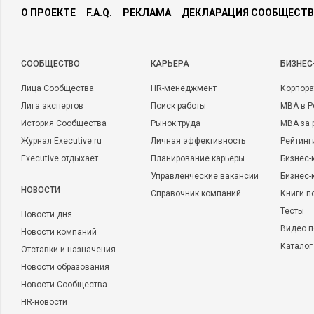
О ПРОЕКТЕ
F.A.Q.
РЕКЛАМА
ДЕКЛАРАЦИЯ СООБЩЕСТВ
CООБЩЕСТВО
КАРЬЕРА
БИЗНЕС
Лица Сообщества
HR-менеджмент
Корпора
Лига экспертов
Поиск работы
MBA в Р
История Сообщества
Рынок труда
MBA за 
Журнал Executive.ru
Личная эффективность
Рейтинг
Executive отдыхает
Планирование карьеры
Бизнес-
Управленческие вакансии
Бизнес-
НОВОСТИ
Справочник компаний
Книги п
Тесты
Новости дня
Видео п
Новости компаний
Каталог
Отставки и назначения
Новости образования
Новости Сообщества
HR-новости