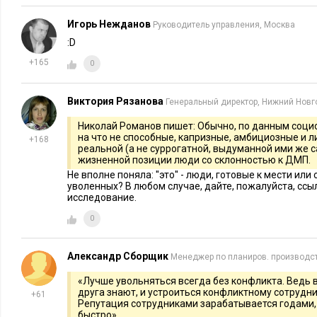
Игорь Нежданов
Руководитель управления, Москва
:D
+165
0
Виктория Рязанова
Генеральный директор, Нижний Новг
Николай Романов пишет: Обычно, по данным социол
на что не способные, капризные, амбициозные и 
+168
реальной (а не суррогатной, выдуманной ими же 
жизненной позиции люди со склонностью к ДМП.
Не вполне поняла: ''это'' - люди, готовые к мести и
уволенных? В любом случае, дайте, пожалуйста, ссыл
исследование.
0
Александр Сборщик
Менеджер по планиров. производства,
«Лучше увольняться всегда без конфликта. Ведь в
друга знают, и устроиться конфликтному сотрудни
+61
Репутация сотрудниками зарабатывается годами, 
быстро»