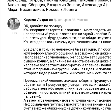
Александр Кауров
,
Леонид Юнышев
,
Николай Романо
Александр Сборщик
,
Владимир Зонзов
,
Александр Афа
Марат Бисенгалиев
,
Ромэлла Ловяго
Кирилл Ладыгин
Директор по PR, Москва
ОК, давайте по порядку.
Как пиарщик авторитетно заявляю - могу создать 
+170
непоправимый урон не затратив ни одной копейки. 
наносить урон буду до момента, пока обида не утихн
Как это делается и почему один человек может нане
Все дело в том, что человек не бывает один. У любо
круг неформального общения. а возможно он даже
Несправедливо уволенный, он продолжает существо
бывших коллег, а влияние на них становиться даже б
человека возрастает многократно, а главное - поя
этой неформальной группы. Большая идея. И появля
которого надо уничтожать. Уничтожение и есть та с
Поэтому, такой человек сначала пойдет в Трудовую
обратиться в Прокуратуру (говорят это сулит даже 
работодателя, ибо перетряхнут все трудовые догово
обзвонят и постараются найти все возможные наруш
человеку).
А затем этот человек и вся его группа начнут актив
Неформальная группа разрастется в считанные неде
счет таких же обиженных из других компаний, но гла