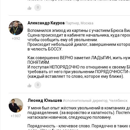
0
Александр Кауров
Партнер, Москва
Вспомнился эпизод из картины с участием Брюса Ви
Сцена происходит в кабинете начальника, куда геро
+392
чтобы сообщить ему об увольнении.
Происходит небольшой диалог, завершением кото
в челюсть БОССУ.
Как совершенно ВЕРНО заметил ЛАДЫГИН, жить нуж
ПОНЯТИЯМ.
И поступая НЕПОРЯДОЧНО по отношению к своем
требовать от него при увольнении ПОРЯДОЧНОСТИ-
(каждый вставляет то слово, которое ему ближе).
0
Леонид Юнышев
Исполнительный директор, Челябинск
У меня был опыт жёстких увольнений в компаниях д
подразделения. (за воровство и халатность). Постеп
+1907
натаскали новичков, следующую половину.
Порядочность - ключевое слово. Порядочно в таких