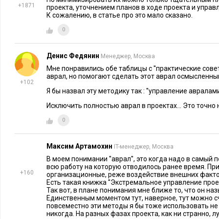
+1871
проекта, уточнением планов в ходе проекта и управ
решении проблем людям, которым доверяете.
решения пр
К сожалению, в статье про это мало сказано.
специалист
0
Самая плохая новость заключается в том, что в условиях 
Денис Федянин
Менеджер, Москва
решать проблемы не просто неэффективно, а неверно. У них 
Мне понравились обе таблицы с ''практические сове
чтобы докопаться до истинных причин, — и они делают вы
аврал, но помогают сделать этот аврал осмысленн
интуиции. Бессистемные изменения чреваты и более серье
+102
Я бы назвал эту методику так : ''управление авралами'
могут привести к возникновению новых проблем на других 
Исключить полностью аврал в проектах... Это точно н
Но, к счастью, существуют способы, позволяющие не довод
0
Аврал можно предотвратить
Максим Артамохин
IT-менеджер, Москва
Существует несколько способов избавления от аврала. Их м
В моем понимании ''аврал'', это когда надо в самый
три категории: тактические и культурные.
всю работу на которую отводилось ранее время. При
+160
организационные, реже воздействие внешних фактор
Есть такая книжка ''Экстремальное управление проек
Тактические методы
можно реализовать быстро, не вводя 
Так вот, в плане понимания мне ближе то, что он назы
Единственным моментом тут, наверное, тут можно сч
политики компании.
повсеместно эти методы я бы тоже использовать не 
никогда. На разных фазах проекта, как ни странно, 