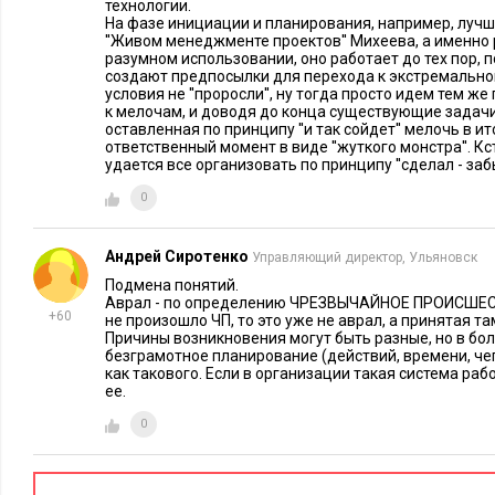
Привлеките к решению проблем временных помощников.
технологии.
На фазе инициации и планирования, например, лучше
временных работников, конечно, есть свои недостатки. 
''Живом менеджменте проектов'' Михеева, а именно 
только при разовых, а не постоянных авральных ситуаци
разумном использовании, оно работает до тех пор, 
создают предпосылки для перехода к экстремально
помощников из других подразделений организации, вы р
условия не ''проросли'', ну тогда просто идем тем ж
Остановите работу.
к мелочам, и доводя до конца существующие задачи
Когда проблем становится слишком
оставленная по принципу ''и так сойдет'' мелочь в 
до тех пор, пока не решите их все. Или же ставьте новую
ответственный момент в виде ''жуткого монстра''. Кс
удается все организовать по принципу ''сделал - забы
когда удалите из нее одну старую.
0
Культурные изменения
требуют сдвигов в коллективном со
поведении старших менеджеров. Даже в тех компаниях, в к
Андрей Сиротенко
Управляющий директор, Ульяновск
авралов, их может породить сверхнормативная работа. И в
Подмена понятий.
играет принятая в организации культура решения проблем. 
Аврал - по определению ЧРЕЗВЫЧАЙНОЕ ПРОИСШЕСТ
+60
не произошло ЧП, то это уже не аврал, а принятая та
далеки от проблем, что не видят их последствий, и если ко
Причины возникновения могут быть разные, но в бо
авральщиков, то она может попасть в порочный круг. Удастс
безграмотное планирование (действий, времени, чего
как такового. Если в организации такая система раб
от организационной культуры, принятой в среде менеджеров
ее.
Мы предлагаем следующие ориентиры.
0
Не допускайте латания дыр.
Мы уже обсуждали важность
выполнения требуется поддержка на всех уровнях упра