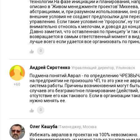
технологии.На фазе инициации и планирования, напр
описано в 'Живом менеджменте проектов' Михеева, 
Добивайтесь того, чтобы все, кого это
Все эти соб
абстракциями, и, при разумном использовании, оно р
касается или может помочь, пришли на
необходимо
внешние условия не создают предпосылки для пере
управлению. Если такие условия не 'проросли', ну то
собрание. Прежде чем действовать, побольше
внимательно относясь к мелочам, и доводя до конц
консультируйтесь и рассказывайте о своей
Давно заметил, что оставленная по принципу 'и так 
возвращается в самым ответственный момент в виде 
задаче.
лучше всего если удается все организовать по принци
Ставьте сжатые сроки, чтобы люди работали
Правда, чт
0
интенсивнее.
сотрудники
давлением (
Андрей Сиротенко
Управляющий директор, Ульяновск
при этом в
Подмена понятий.Аврал - по определению ЧРЕЗВЫ
на предприятии не произошло ЧП, то это уже не авра
правила.
+60
система работы. Причины возникновения могут быть
случаев это безграмотное планирование (действий, 
Если вы не можете решить проблему
Это правило
отсутствие его как такового. Если в организации так
полностью, сделайте, что можете.
нужно менять ее.
0
Поручайте все сложные проблемы самому
Этот челове
лучшему специалисту.
перегружен
Олег Кашуба
IT-менеджер, Москва
нарабатыва
Избежать авралов в проектах на 100% невозможно.
Давайте полную свободу действия при
Вы не сможе
Но минимизировать их можно только тщательным п