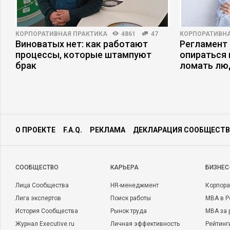
организации придется приостановить работу производстве
завод, который стал неэффективным. Менее очевидным, но 
последствием может быть то, что лучшие специалисты по 
КОРПОРАТИВНАЯ ПРАКТИКА
4861
47
КОРПОРАТИВНА
уйдут. Они решат, что с них хватит. Строить организацию,
Виноватых нет: как работают
Регламент 
проблемы, сложно, но преимущества налицо, и поэтому выб
процессы, которые штампуют
опираться 
брак
ломать лю
Реферат статьи
«Прекратите аврал!»
Роджера Бона
из с
обучение», серия
Harvard Business Review
,
Альпина Бизнес 
Фото в анонсе: pixabay.com
О ПРОЕКТЕ
F.A.Q.
РЕКЛАМА
ДЕКЛАРАЦИЯ СООБЩЕСТВ
CООБЩЕСТВО
КАРЬЕРА
БИЗНЕС
Лица Сообщества
HR-менеджмент
Корпора
Лига экспертов
Поиск работы
MBA в Р
История Сообщества
Рынок труда
MBA за 
Журнал Executive.ru
Личная эффективность
Рейтинг