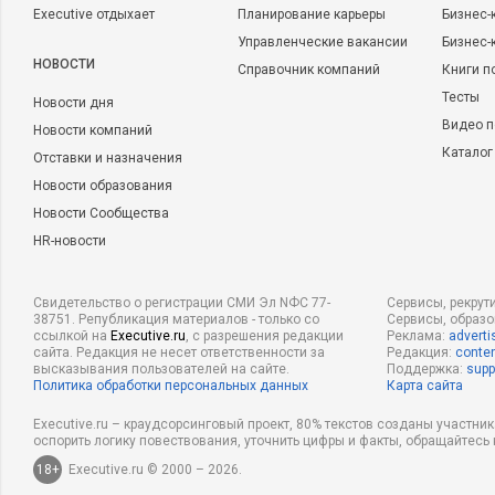
Executive отдыхает
Планирование карьеры
Бизнес-
Управленческие вакансии
Бизнес-
НОВОСТИ
Справочник компаний
Книги п
Тесты
Новости дня
Видео п
Новости компаний
Каталог
Отставки и назначения
Новости образования
Новости Сообщества
HR-новости
Свидетельство о регистрации СМИ Эл NФС 77-
Сервисы, рекрут
38751. Републикация материалов - только со
Сервисы, образ
ссылкой на
Executive.ru
, с разрешения редакции
Реклама:
adverti
сайта. Редакция не несет ответственности за
Редакция:
conten
высказывания пользователей на сайте.
Поддержка:
supp
Политика обработки персональных данных
Карта сайта
Executive.ru – краудсорсинговый проект, 80% текстов созданы участни
оспорить логику повествования, уточнить цифры и факты, обращайтесь 
18+
Executive.ru © 2000 – 2026.