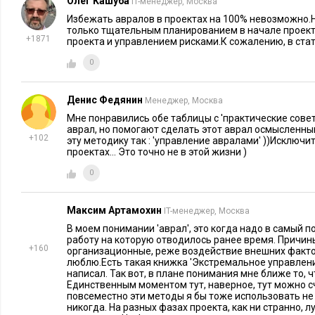
Олег Кашуба
IT-менеджер, Москва
Избежать авралов в проектах на 100% невозможно.
Работайте над всеми
Если вы позволите людям, кото
только тщательным планированием в начале проект
задачами, о которых вас
нагружать вас делами, вы никог
+1871
проекта и управлением рисками.К сожалению, в стат
просят
работу.
0
Всегда работайте над
Если вы работаете над проектом
проблемой с ближайшим
истекает первым, все остальны
Денис Федянин
Менеджер, Москва
сроком рассмотрения
конце концов тоже оказываютс
Мне понравились обе таблицы с 'практические сове
аврал, но помогают сделать этот аврал осмысленны
сроки под ним тоже подходят к 
+102
эту методику так : 'управление авралами' ))Исключи
проектах... Это точно не в этой жизни )
Действуете по принципу:
Иногда это верно, иногда – нет.
0
срочность задачи зависит
от должности человека,
Максим Артамохин
IT-менеджер, Москва
поставившего ее.
В моем понимании 'аврал', это когда надо в самый 
работу на которую отводилось ранее время. Причины
Решение проблем
+160
организационные, реже воздействие внешних фактор
люблю.Есть такая книжка 'Экстремальное управлени
написал. Так вот, в плане понимания мне ближе то, ч
Единственным моментом тут, наверное, тут можно сч
повсеместно эти методы я бы тоже использовать не 
Практические методы
Подумайте 
никогда. На разных фазах проекта, как ни странно, 