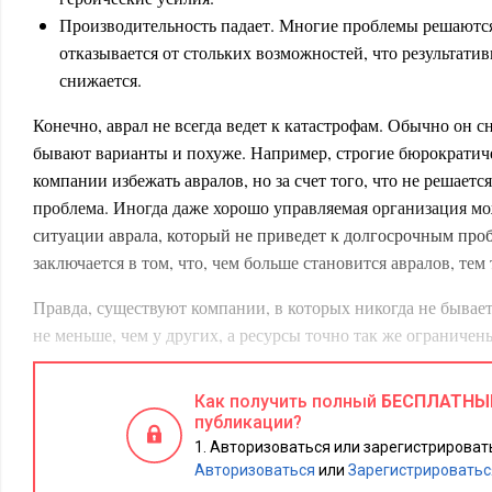
Производительность падает. Многие проблемы решаются
отказывается от стольких возможностей, что результатив
снижается.
Конечно, аврал не всегда ведет к катастрофам. Обычно он с
бывают варианты и похуже. Например, строгие бюрократич
компании избежать авралов, но за счет того, что не решаетс
проблема. Иногда даже хорошо управляемая организация мо
ситуации аврала, который не приведет к долгосрочным про
заключается в том, что, чем больше становится авралов, тем
Правда, существуют компании, в которых никогда не бывает
не меньше, чем у других, а ресурсы точно так же ограничены
авралов? Ответ прост: в этих компаниях существует развита
В них не берутся за проблему, если не собираются докопатьс
Как получить полный
БЕСПЛАТНЫ
эффективное решение. В них устанавливают очередность реш
публикации?
реалистичные сроки. И, пожалуй, самое важное — в них не
Авторизоваться или зарегистрировать
поведение.
Авторизоваться
или
Зарегистрироватьс