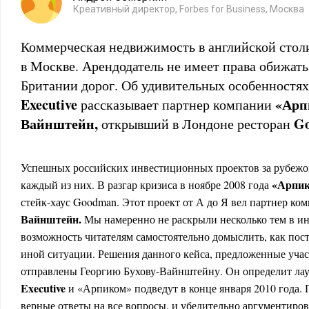
Креативный директор, Forbes for Business, Москва
Коммерческая недвижимость в английской столи
в Москве. Арендодатель не имеет права обижать 
Британии дорог. Об удивительных особенностях
E
xecutive
«Арп
рассказывает партнер компании
Вайнштейн,
G
открывший в Лондоне ресторан
Успешных российских инвестиционных проектов за рубежом
«Арпи
каждый из них. В разгар кризиса в ноябре 2008 года
стейк-хаус Goodman. Этот проект от А до Я вел партнер к
Вайнштейн.
Мы намеренно не раскрыли несколько тем в ин
возможность читателям самостоятельно домыслить, как пос
иной ситуации. Решения данного кейса, предложенные уча
отправлены Георгию Бухову-Вайнштейну. Он определит лау
Executive
и «Арпиком» подведут в конце января 2010 года.
верные ответы на все вопросы, и убедительно аргументиро