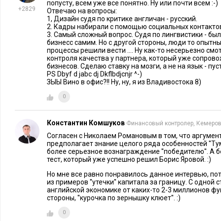
попусту, всем уже все понятно. Ну или почти всем :-)
E
xecutive
:
Как вы набирали персонал?
+2829
Отвечаю на вопросы:
1, Дизайн судя по критике англичан - русский.
2. Кадры набирали с помощью социальных контакто
Г.Б.-В.:
Сначала через профессиональное рекрутинговое аг
3. Самый сложный вопрос. Судя по лингвистики - бы
управляющего ресторана. Потратили на это несколько меся
бизнесс самим. Но с другой стороны, люди то опытн
процессы решили вести .... Ну как-то несерьезно см
других работников мы могли искать либо через агентство, л
контроля качества у партнера, который уже сопров
социальной сети, когда один работник приводит другого. 
бизнесов. Сделаю ставку на мозги, а не на язык - п
PS Dbyf d jabc dj Dkflbdjcnjr ^-)
которые близки нам по личностным характеристикам, готов
ЗЫЫ Вино в офис?!! Ну, ну, я из Владивостока 8)
на определенный риск. Мы открывали новый ресторан, вы
0
Никто не знал, получится или нет. А люди должны уволиться
к тому же мы не предлагали зарплату в два раза больше, 
Константин Комшуков
Финансовый контролер, Кемеро
итоге мы решили…
Согласен с Николаем Романовым в том, что аргуме
предполагает знание целого ряда особенностей ''Тум
E
xecutive
:
Остановим повествование и предложим читате
более серьезное вознаграждение ''победителю''. А бе
решение. Давайте продолжим тему расходов. Вы сказали, чт
тест, который уже успешно решил Борис Яровой. :)
дешевле, чем в Москве. Можете прокомментировать другие
Но мне все равно понравилось данное интервью, по
из примеров ''утечки'' капитала за границу. С одной 
английской экономике от каких-то 2-3 миллионов фу
Г.Б.-В.:
Стоимость труда в России составляет 20-25% от обор
стороны, ''курочка по зернышку клюет''. :)
В Англии есть минимальный объем оплаты труда, ниже уров
0
опускаться нельзя. Прочие издержки (электроэнергия, водо