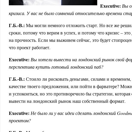
E
xecutive
:
Вы о
кризиса. У вас не было сомнений относительно времени ст
Г.Б.-В.:
Мы могли немного отложить старт. Но все же решил
сроки, потому что верим в успех, и потому что кризис – эт
на прочность. Если мы выживем сейчас, это будет стопроце
что проект работает.
E
xecutive
:
Вы хотели вывести на лондонский рынок свой фо
перспектива купить готовый лондонский паб?
Г.Б.-В.:
Стоило ли рисковать деньгами, силами и временем,
качестве твоего предложения, или пойти в фарватере? Мож
и успокоиться, но это противоречило бы стратегии, которая 
вывести на лондонский рынок наш собственный формат.
E
xecutive
:
Не было ли у вас идеи сделать лондонский
Goodm
проектом?