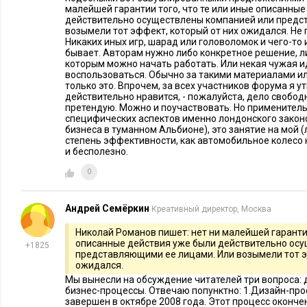
– русские, американцы, итальянцы, японцы и израильтяне.
малейшей гарантии того, что те или иные описанны
действительно осуществлены компанией или предс
E
xecutive
:
возымели тот эффект, который от них ожидался. Не 
У вас есть программы повышения лояльности?
Никаких иных игр, шарад или головоломок и чего-то
бывает. Авторам нужно либо конкретное решение, л
Г.Б.-В.:
Главная система поощрения клиентов – то, что их у
которым можно начать работать. Или некая чужая и
воспользоваться. Обычно за такими материалами и
очень важно для посетителя. Мы ведем базу данных, где зап
только это. Впрочем, за всех участников форума я у
была беременная жена, у кого сын поступал в колледж, у ко
действительно нравится, - пожалуйста, дело свободно
претендую. Можно и поучаствовать. Но применительн
И люди расцветают, когда их спрашивают о семейных делах.
специфических аспектов именно лондонского закон
Наличие или отсутствие карточки не заставит человека прий
бизнеса в туманном Альбионе), это занятие на мой (
степень эффективности, как автомобильное колесо н
и бесполезно.
E
xecutive
:
Назовите, пожалуйста, главных конкурентов в в
0
Г.Б.-В.:
Gaucho
Аргентинский стейк-хаус
, эта сеть развива
выходцами из Аргентины. Они открыли ресторан в Амстерд
Андрей Семёркин
Креативный директор, Москва
Maze Grill
сильный конкурент ресторан
, который входит в 
Николай Романов пишет: нет ни малейшей гарантии
принадлежит известному лондонскому ресторатору Гордону 
описанные действия уже были действительно ос
+1825
телепрограммах, публикуется в журналах. Maze Grill открыл
представляющими ее лицами. Или возымели тот э
ожидался.
Hix
Oyster
and
Chop
Ho
нас. Есть также известный ресторан
Мы вынесли на обсуждение читателей три вопроса: 
Hawksmoor
критики сравнивали нас с
– это не столько ресто
бизнес-процессы. Отвечаю попунктно: 1.Дизайн-про
завершен в октябре 2008 года. Этот процесс окончен
не только стейки, но и коктейли, бар, музыка. Честно скажу