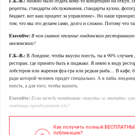
Г.Б.-В.:
Можно было отдать кому-то концепцию на откуп, ск
рецепты, стандарты обслуживания, стандарты кухни, фотог
бюджет, вот ваш процент за управление». Но наше принцип
том, что мы это делаем сами, долго и сложно. Потому что та
E
xecutive
:
В чем главное отличие лондонского ресторанного
московского?
Г.Б.-В.:
В Лондоне, чтобы вкусно поесть, ты в 90% случаев
ресторан, где принято быть в пиджаке. Я имею в виду рестор
лобстером или жареная фуа-гра или редкая рыба… В кафе, би
ради которой человек придет специально. А в пабы лондонц
поесть, а для того, чтобы выпить.
E
xecutive
:
Если между понятиями «поесть» и «выпить» сущ
лондонцы преодолевают его?
Г.Б.-В.:
Сначала идут в ресторан, чтобы поесть, потом пере
или наоборот – сначала в паб, потом в ресторан. Получить ве
Как получить полный
БЕСПЛАТНЫ
не получается, это, как нам показалось, и есть одно из глав
публикации?