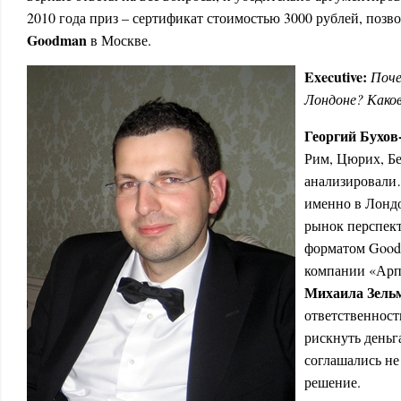
2010 года приз – сертификат стоимостью 3000 рублей, поз
Goodman
в Москве.
E
xecutive
:
Поче
Лондоне? Како
Георгий Бухо
Рим, Цюрих, Бе
анализировали
именно в Лондо
рынок перспек
форматом Good
компании «Ар
Михаила Зель
ответственност
рискнуть деньг
соглашались не 
решение.