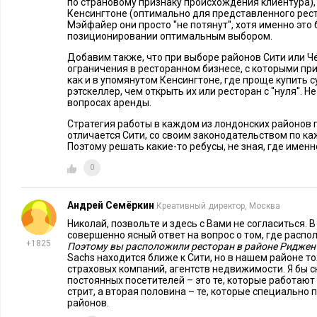
по страновому признаку происхождения клиентура), л
Москве, попили водки, вернулись и … нарисовали совершен
Кенсингтоне (оптимально для представленного рест
Мэйфайер они просто ''не потянут'', хотя именно эт
ожидали.
позиционировании оптимальным выбором.
E
xecutive
:
В чем вы разошлись?
Добавим также, что при выборе районов Сити или 
ограничения в ресторанном бизнесе, с которыми пр
как и в упомянутом Кенсингтоне, где проще купить
Г.Б.-В.:
Они убеждали нас: «Слушайте, если вы хотите, что
рэтскеллер, чем открыть их или ресторан с ''нуля''. Н
или на обед и платили 45 фунтов, то вам нужны хрустальны
вопросах аренды.
столах, зеркала, вазы и мраморные вставки. Так принято». 
Стратегия работы в каждом из лондонских районов п
отличается Сити, со своим законодательством по ка
от кафе или паба отличается скатертью на столе. Но где это 
Поэтому решать какие-то ребусы, не зная, где именн
«ресторанной Библии»? Задание дизайнерам было такое – п
0
паба с джентльменским клубом. Им было понятно, что такое 
представляет собой стейк-хаус, они не понимали.
Андрей Семёркин
Креативный директор, Москва
E
xecutive
:
А не возникала идея пригласить российских дизай
Николай, позвольте и здесь с Вами не согласиться.
совершенно ясный ответ на вопрос о том, где распо
+1825
Поэтому вы расположили ресторан в районе Риджен
Г.Б.-В.:
Мы сотрудничаем с российскими дизайнерами, мне 
Sachs находится ближе к Сити, но в нашем районе т
они сделали в ресторанах на «Киевской» или на улице Зем
страховых компаний, агентств недвижимости. Я бы с
постоянных посетителей – это те, которые работаю
хороший стиль. В результате мы выбрали…
стрит, а вторая половина – те, которые специально 
районов.
E
xecutive
:
Давайте на этом месте прервем рассказ о дизай