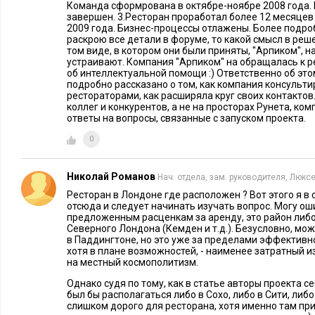
Команда сформрована в октябре-ноябре 2008 года.
оказаться в такой компании, потому что все эти бренды вход
завершен. 3.Ресторан проработал более 12 месяцев 
2009 года. Бизнес-процессы отлажены. Более подроб
например, в «Золотую сотню ресторанов Англии». Это – си
раскрою все детали в форуме, то какой смысл в реш
стоят очень успешные люди. Мы не ожидали, что сразу попа
том виде, в котором они были приняты, ''Арпиком'', 
устраивают. Компания ''Арпиком'' на обращалась к р
об интеллектуальной помощи :) Ответственно об это
E
xecutive
:
Итак, вы выбрали помещение. Кто занимался ег
подробно рассказано о том, как компания консульт
рестораторами, как расширяла круг своих контактов
Г.Б.-В.:
В Лондоне огромная проблема с помещениями, в том
коллег и конкурентов, а не на просторах Рунета, ко
ответы на вопросы, связанные с запуском проекта.
особенно в центре, какие-то узкие, неудобные, находятся в 
0
сталинском здании с четырехметровыми потолками берешь кв
нет ничего более удобного для магазина или ресторана. А 
Николай Романов
с узкими лестницами. Поэтому ресторан площадью 500 ква
Нач. отдела, зам. руководителя, Люкс
будет считаться средним по размеру, а в Лондоне – просто 
Ресторан в Лондоне где расположен ? Вот этого я в 
отсюда и следует начинать изучать вопрос. Могу оши
составляет обычно 200-300 метров.
предложенным расценкам за аренду, это район либо
Северного Лондона (Кемден и т.д.). Безусловно, мо
в Паддингтоне, но это уже за пределами эффективн
E
xecutive
:
Вы сотрудничали с английскими дизайнерами?
хотя в плане возможностей, - наименее затратный и
на местный космополитизм.
Г.Б.-В.:
На начальном этапе мы пригласили дизайнеров из 
Однако судя по тому, как в статье авторы проекта 
которые строят качественно и сотрудничают с успешными р
был бы располагаться либо в Сохо, либо в Сити, либо
в Москву, посмотрели на Goodman, посмотрели на другие р
слишком дорого для ресторана, хотя именно там пр