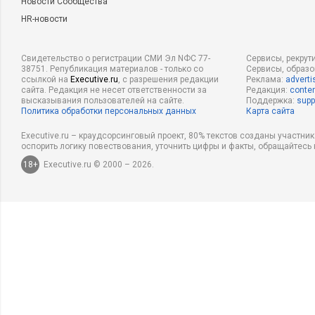
Новости Сообщества
HR-новости
–
2.Как бы вы набирали персонал
через HR-агентство или п
социальной сети?
Свидетельство о регистрации СМИ Эл NФС 77-
Сервисы, рекрут
38751. Републикация материалов - только со
Сервисы, образ
3.Стали бы вы вести все бизнес-процессы самостоятельно и
ссылкой на
Executive.ru
, с разрешения редакции
Реклама:
adverti
на аутсорсинг?
сайта. Редакция не несет ответственности за
Редакция:
conten
высказывания пользователей на сайте.
Поддержка:
supp
Политика обработки персональных данных
Карта сайта
Ответы присылайте на
content@e-xecutive.ru
до 22 января
«Гудман».
Executive.ru – краудсорсинговый проект, 80% текстов созданы участни
оспорить логику повествования, уточнить цифры и факты, обращайтесь 
18+
Executive.ru © 2000 – 2026.
Результаты конкурса опубликованы
здесь
.