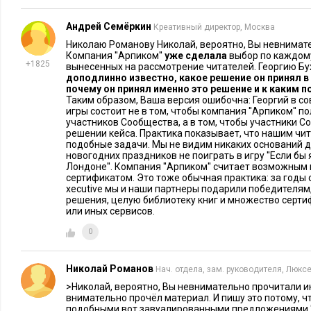
ресторане 90% мужчин, это характерно и для других дней, ра
посетителей меняется, потому что клиенты приходят с женам
Андрей Семёркин
Креативный директор, Москва
родителями. Половина людей – наши постоянные посетител
Николаю Романову Николай, вероятно, Вы невнимат
Компания ''Арпиком''
уже сделала
выбор по каждому
еженедельно или через неделю. Есть такие, которые приходя
+1825
вынесенных на рассмотрение читателей. Георгию Б
доподлинно известно, какое решение он принял 
E
xecutive
:
почему он принял именно это решение и к каким 
Клиенты бронируют столики?
Таким образом, Ваша версия ошибочна: Георгий в со
игры состоит не в том, чтобы компания ''Арпиком'' 
Г.Б.-В.:
Это было особенно удивительно после Москвы – зд
участников Сообщества, а в том, чтобы участники 
решении кейса. Практика показывает, что нашим чи
столы, причем, задолго до визита. Московская традиция сов
подобные задачи. Мы не видим никаких оснований д
или «Давай через час встретимся там-то?». В Лондоне же мо
новогодних праздников не поиграть в игру ''Если бы
Лондоне''. Компания ''Арпиком'' считает возможным
месяца вперед. Сегодня был гость, который просил забронир
сертификатом. Это тоже обычная практика: за годы
2010 года. Мы спросили, зачем? Ответ был: «Я хочу в след
xecutive мы и наши партнеры подарили победителя
решения, целую библиотеку книг и множество серти
Рождеством встретиться с друзьями. Я точно знаю, что пойд
или иных сервисов.
следующем декабре».
0
E
xecutive
:
Туристы, снующие по Оксфорд стрит и Риджент
целевую аудиторию?
Николай Романов
Нач. отдела, зам. руководителя, Люкс
>Николай, вероятно, Вы невнимательно прочитали и
Г.Б.-В.:
Туристы не являются нашей аудиторией. 80% гостей
внимательно прочёл материал. И пишу это потому, ч
подобными вот завуалированными предложениями ''за