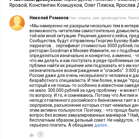
Яровой
,
Константин Комшуков
,
Олег Плиска
,
Ярослав 
столиц, а в финансовой среде культура стейк-хауса – это, ка
из первых компаний, из которых к нам стали приходить гр
Николай Романов
Нач. отдела, зам. руководителя, Люкс
Sachs
. Они нас приняли и рассказали о ресторане своим кол
>Мы намеренно не раскрыли несколько тем в интерв
благодарны. В результате наши друзья из московского Goldm
возможность читателям самостоятельно домыслить,
той или иной ситуации. Решения данного кейса, пр
сообщили коллеги из Кельна, которые были в Лондоне, что 
Сообщества, будут отправлены Георгию Бухову-Вай
хороший стейк-хаус.
лауреатов ... сертификат стоимостью 3000 рублей, 
ресторан Goodman в Москве Извините, но с подобн
определяться изначально и конкретно, а именно, - ч
E
xecutive
:
Поэтому вы расположили ресторан в районе Р
что им делать и как поступать в ряде проблемных с
публике найти их решение или подсказать его им к
незначительное вознаграждение и ''спасибо''. 3.000 р
Г.Б.-В.:
Goldman Sachs находится ближе к Сити, но в нашем
России даже для очень несерьёзного человека и д
финансовых, страховых компаний, агентств недвижимости. 
безработного специалиста. И тем более, в виде ''про
который и не поешь-то особенно в известном заведе
постоянных посетителей – это те, которые работают в райо
не мало. 300.000 рублей за одну проблему - и может 
вторая половина – те, которые специально приезжают из Си
по вопросу. И то, я сомневаюсь. Потому что Англия 
неподготовленного российского бизнесмена таят в 
сюрпризов, разъяснение которых стоит немалых де
E
xecutive
:
Ваша целевая аудитория в Лондоне?
этим активно пользуются. Поэтому, - что проще бы
вопрос без всяких завуалированных манёвров ? Най
Г.Б.-В.:
Прежде всего это те, кто по настоящему любят вкус
бесплатным образом дельный совет. Не найдутся, - 
серьёзно платить. А обещание
далее…
бизнесмены, топ-менеджеры из финансовой сферы, недвиж
0
более широком смысле – поколение 35-65 лет. Сейчас (вечер 