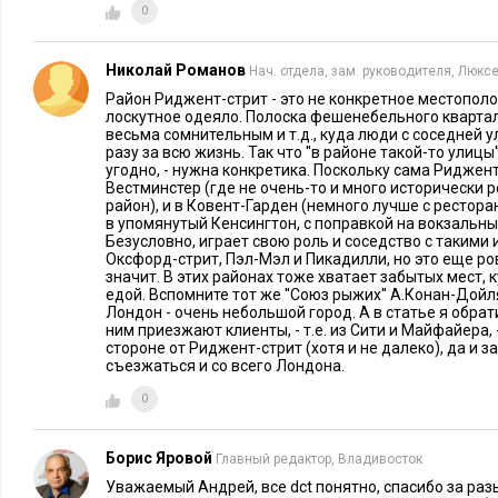
0
Сообщества самим определить, кого они выбрали бы, если 
месте: английских или российских дизайнеров.
Николай Романов
Нач. отдела, зам. руководителя, Люкс
Г.Б.-В.:
Хорошо.
Район Риджент-стрит - это не конкретное местополо
лоскутное одеяло. Полоска фешенебельного кварта
весьма сомнительным и т.д., куда люди с соседней 
E
xecutive
:
Итак, вы начали обустройство помещения. Как р
разу за всю жизнь. Так что ''в районе такой-то улицы
угодно, - нужна конкретика. Поскольку сама Риджент
Г.Б.-В.:
В апреле 2008 года мы подписали договор аренды. 
Вестминстер (где не очень-то и много исторически р
район), и в Ковент-Гарден (немного лучше с ресторан
строили ресторан, затем один месяц обучали персонал, под
в упомянутый Кенсингтон, с поправкой на вокзальны
детали.
Безусловно, играет свою роль и соседство с такими
Оксфорд-стрит, Пэл-Мэл и Пикадилли, но это еще р
значит. В этих районах тоже хватает забытых мест, 
E
xecutive
:
Чем отличается аренда помещения в Лондоне и в
едой. Вспомните тот же ''Союз рыжих'' А.Конан-Дойл
Лондон - очень небольшой город. А в статье я обрат
Г.Б.-В.:
ним приезжают клиенты, - т.е. из Сити и Майфайера, -
Если сравнивать одинаковые по уровню места расп
стороне от Риджент-стрит (хотя и не далеко), да и з
раза дешевле. Так было и в 2008, и в 2009 году. Договора а
съезжаться и со всего Лондона.
15-20 лет, и арендодатель не может в одностороннем порядк
0
аренды могут пересматриваться раз в пять лет, не чаще. Есл
переговоры продолжаются через представителей, агентов. 
Борис Яровой
Главный редактор, Владивосток
традиции.
Уважаемый Андрей, все dct понятно, спасибо за разь