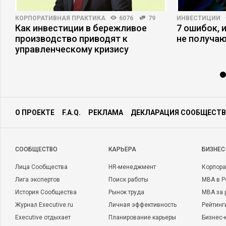
КОРПОРАТИВНАЯ ПРАКТИКА
6076
79
ИНВЕСТИЦИИ
Как инвестиции в бережливое
7 ошибок, 
производство приводят к
не получаю
управленческому кризису
О ПРОЕКТЕ
F.A.Q.
РЕКЛАМА
ДЕКЛАРАЦИЯ СООБЩЕСТВ
CООБЩЕСТВО
КАРЬЕРА
БИЗНЕС
Лица Сообщества
HR-менеджмент
Корпора
Лига экспертов
Поиск работы
MBA в Р
История Сообщества
Рынок труда
MBA за 
Журнал Executive.ru
Личная эффективность
Рейтинг
Executive отдыхает
Планирование карьеры
Бизнес-