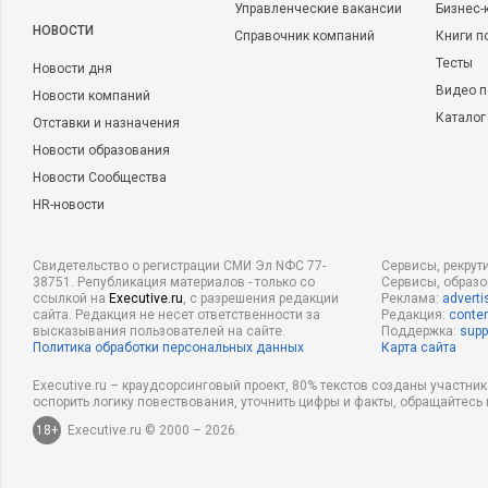
Управленческие вакансии
Бизнес-
НОВОСТИ
Справочник компаний
Книги п
Тесты
Новости дня
Видео п
Новости компаний
Каталог
Отставки и назначения
Новости образования
Новости Сообщества
HR-новости
Свидетельство о регистрации СМИ Эл NФС 77-
Сервисы, рекрут
38751. Републикация материалов - только со
Сервисы, образ
ссылкой на
Executive.ru
, с разрешения редакции
Реклама:
adverti
сайта. Редакция не несет ответственности за
Редакция:
conten
высказывания пользователей на сайте.
Поддержка:
supp
Политика обработки персональных данных
Карта сайта
Executive.ru – краудсорсинговый проект, 80% текстов созданы участни
оспорить логику повествования, уточнить цифры и факты, обращайтесь 
18+
Executive.ru © 2000 – 2026.