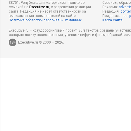
38751. Републикация материалов - только со
Сервисы, образ
ссылкой на
Executive.ru
, с разрешения редакции
Реклама:
adverti
сайта. Редакция не несет ответственности за
Редакция:
conten
высказывания пользователей на сайте.
Поддержка:
supp
Политика обработки персональных данных
Карта сайта
Executive.ru – краудсорсинговый проект, 80% текстов созданы участни
оспорить логику повествования, уточнить цифры и факты, обращайтесь 
18+
Executive.ru © 2000 – 2026.