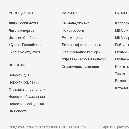
CООБЩЕСТВО
КАРЬЕРА
БИЗНЕС
Лица Сообщества
HR-менеджмент
Корпора
Лига экспертов
Поиск работы
MBA в Р
История Сообщества
Рынок труда
MBA за 
Журнал Executive.ru
Личная эффективность
Рейтинг
Executive отдыхает
Планирование карьеры
Бизнес-
Управленческие вакансии
Бизнес-
НОВОСТИ
Справочник компаний
Книги п
Тесты
Новости дня
Видео п
Новости компаний
Каталог
Отставки и назначения
Новости образования
Новости Сообщества
HR-новости
Свидетельство о регистрации СМИ Эл NФС 77-
Сервисы, рекрут