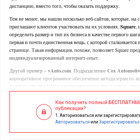
дистанцию, вместо того, чтобы оказать поддержку.
Тем не менее, мы нашли несколько веб-сайтов, которые, на 
Square
приглашают клиентов участвовать на их условиях.
,
определить размер и тип их бизнеса в качестве первого шага
первая и почти единственная вещь, с которой сталкивается 
странице. Такая информация, похоже, позволяет Square пред
индивидуализированный интернет-опыт.
vAuto.com
Cox Automotiv
Другой пример −
. Подразделение
корпоративное программное обеспечение автодилерам по вс
дилеров есть продавцы как подержанных, так и новых автом
франчайзинговые и независимые. Эти различия не только и
подходящего решения vAuto, но и помогают определить, чт
Как получить полный
БЕСПЛАТНЫ
публикации?
Главная страница сайта vAuto разработана таким образом, 
Авторизоваться или зарегистрировать
самостоятельно идентифицировать наиболее важные для
ни
Авторизоваться
или
Зарегистрироватьс
углубляться дальше. Первое, что должен выбрать клиент, зай
опцию: «я новый автомобиль», «я подержанный автомобиль