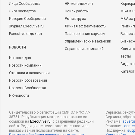
принести ее на следующую сессию. Собственно, слушатели
Лица Сообщества
HR-менеджмент
Корпора
помощи осуществляют публицистическую активность в виде
Лига экспертов
Поиск работы
MBA в Р
конференций, мы будем в обязательном порядке проводить их
История Сообщества
Рынок труда
MBA за 
спикеров на мероприятия в другие учебные заведения.
Журнал Executive.ru
Личная эффективность
Рейтинг
Executive отдыхает
Планирование карьеры
Бизнес-
E
-
xecutive
.
ru
:
На каком этапе докторант знает, кто у него
Управленческие вакансии
Бизнес-
руководителем?
НОВОСТИ
Справочник компаний
Книги п
А.Г.:
Они получают научных руководителей сразу же, с нача
Тесты
Новости дня
открытый формат, то есть если бы кто-то сказал: «Я хочу та
Видео п
Новости компаний
прислушался. Но, бывает, докторанты не знают точно, кто и
Каталог
Отставки и назначения
руководитель программы знаю. Польза предварительного соб
Новости образования
что на нем поступающие формулируют примерную тему сво
Новости Сообщества
научного руководителя зависит от темы исследования.
HR-новости
E
-
xecutive
.
ru
:
Но ведь есть еще другие аспекты, такие как, 
Свидетельство о регистрации СМИ Эл NФС 77-
Сервисы, рекрут
математической подготовки диссертанта, и который мо
38751. Републикация материалов - только со
Сервисы, образ
ожиданиям научного руководителя. Или проблема несовмес
ссылкой на
Executive.ru
, с разрешения редакции
Реклама:
adverti
сайта. Редакция не несет ответственности за
Редакция:
conten
докторант и руководитель совпали, а по эмоциональному ин
высказывания пользователей на сайте.
Поддержка:
supp