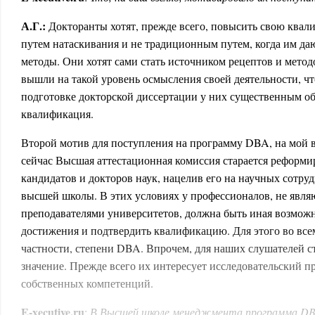
А.Г.:
Докторанты хотят, прежде всего, повысить свою квали
путем натаскивания и не традиционным путем, когда им да
методы. Они хотят сами стать источником рецептов и метод
вышли на такой уровень осмысления своей деятельности, ч
подготовке докторской диссертации у них существенным о
квалификация.
Второй мотив для поступления на программу DBA, на мой взг
сейчас Высшая аттестационная комиссия старается реформи
кандидатов и докторов наук, нацелив его на научных сотру
высшей школы. В этих условиях у профессионалов, не явл
преподавателями университетов, должна быть иная возможн
достижения и подтвердить квалификацию. Для этого во все
частности, степени DBA. Впрочем, для наших слушателей с
значение. Прежде всего их интересует исследовательский п
собственных компетенций.
E
-
xecutive
.
ru
:
В Высшей школе менеджмента программа DBA