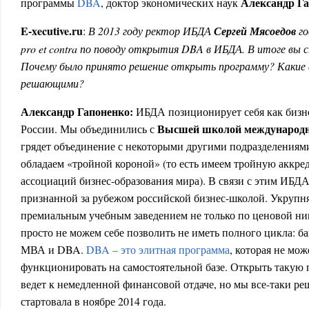
Александр Г
программы
DBA
, доктор экономических наук
E
-
xecutive
.
ru
:
В 2013 году ректор ИБДА
Сергей Мясоедов
го
pro et contra по поводу открытия DBA в ИБДА. В итоге вы 
Почему было принято решение открыть программу? Какие
решающими?
Александр Гапоненко:
ИБДА позиционирует себя как бизн
Высшей школой международн
России. Мы объединились с
грядет объединение с некоторыми другими подразделениям
обладаем «тройной короной» (то есть имеем тройную аккр
ассоциаций бизнес-образования мира). В связи с этим ИБДА
признанной за рубежом российской бизнес-школой. Укрупня
премиальным учебным заведением не только по ценовой ни
просто не можем себе позволить не иметь полного цикла: ба
МВА и DBA.
DBA – это элитная программа
, которая не мо
функционировать на самостоятельной базе. Открыть такую п
ведет к немедленной финансовой отдаче, но мы все-таки ре
стартовала в ноябре 2014 года.