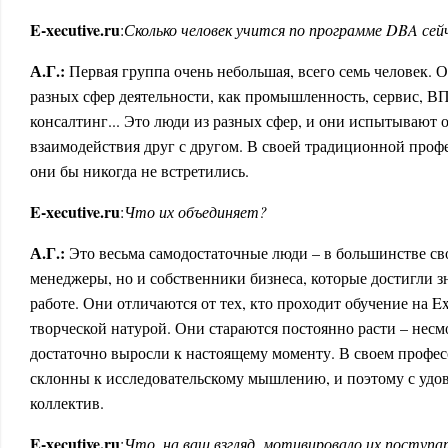
E
-
xecutive
.
ru
:
Сколько человек учится по программе
DBA
сей
А.Г.:
Первая группа очень небольшая, всего семь человек. 
разных сфер деятельности, как промышленность, сервис, В
консалтинг... Это люди из разных сфер, и они испытывают 
взаимодействия друг с другом. В своей традиционной проф
они бы никогда не встретились.
E
-
xecutive
.
ru
:
Что их объединяет?
А.Г.:
Это весьма самодостаточные люди – в большинстве сво
менеджеры, но и собственники бизнеса, которые достигли з
работе. Они отличаются от тех, кто проходит обучение на E
творческой натурой. Они стараются постоянно расти – несмо
достаточно выросли к настоящему моменту. В своем профе
склонны к исследовательскому мышлению, и поэтому с удо
коллектив.
E
-
xecutive
.
ru
:
Что, на ваш взгляд, мотивировало их поступа