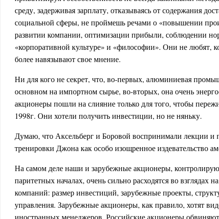
среду, задерживая зарплату, отказываясь от содержания дос
социальной сферы, не проймешь речами о «повышении прои
развитии компании, оптимизации прибыли, соблюдении нор
«корпоративной культуре» и «философии». Они не любят, ко
более навязывают свое мнение.
Ни для кого не секрет, что, во-первых, алюминиевая промы
основном на импортном сырье, во-вторых, она очень энерг
акционеры пошли на слияние только для того, чтобы пережи
1998г. Они хотели получить инвестиции, но не няньку.
Думаю, что Аксельберг и Боровой воспринимали лекции и
тренировки Джона как особо изощренное издевательство ам
На самом деле наши и зарубежные акционеры, контролиру
паритетных началах, очень сильно расходятся во взглядах н
компаний: размер инвестиций, зарубежные проекты, структ
управления. Зарубежные акционеры, как правило, хотят вид
иностранных менеджеров. Российские акционеры обвиняют 