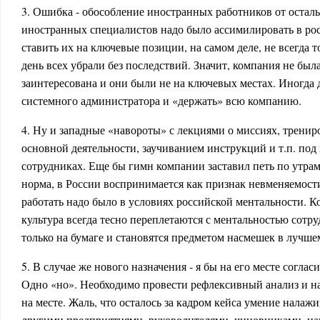
3. Ошибка - обособление иностранных работников от остал
иностранных специалистов надо было ассимилировать в р
ставить их на ключевые позиции, на самом деле, не всегда т
день всех убрали без последствий. Значит, компания не был
заинтересована и они были не на ключевых местах. Иногда 
системного администратора и «держать» всю компанию.
4. Ну и западные «навороты» с лекциями о миссиях, трени
основной деятельности, заучиванием инструкций и т.п. под
сотрудниках. Еще бы гимн компании заставил петь по утрам..
норма, в России воспринимается как признак невменяемости
работать надо было в условиях российской ментальности. К
культура всегда тесно переплетаются с ментальностью сотру
только на бумаге и становятся предметом насмешек в лучше
5. В случае же нового назначения - я бы на его месте согла
Одно «но». Необходимо провести рефлексивный анализ и на
на месте. Жаль, что осталось за кадром кейса умение налаж
другими предприятиями, руководителями, чиновниками, нак