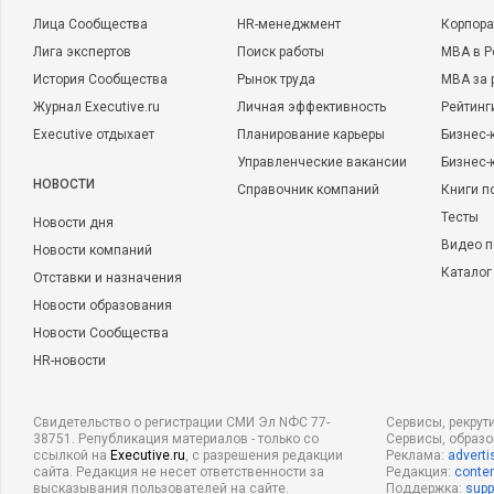
Лица Сообщества
HR-менеджмент
Корпора
Лига экспертов
Поиск работы
MBA в Р
История Сообщества
Рынок труда
MBA за 
Журнал Executive.ru
Личная эффективность
Рейтинг
Executive отдыхает
Планирование карьеры
Бизнес-
Управленческие вакансии
Бизнес-
НОВОСТИ
Справочник компаний
Книги п
Тесты
Новости дня
Видео п
Новости компаний
Каталог
Отставки и назначения
Новости образования
Новости Сообщества
HR-новости
Свидетельство о регистрации СМИ Эл NФС 77-
Сервисы, рекрут
38751. Републикация материалов - только со
Сервисы, образ
ссылкой на
Executive.ru
, с разрешения редакции
Реклама:
adverti
сайта. Редакция не несет ответственности за
Редакция:
conten
высказывания пользователей на сайте.
Поддержка:
supp