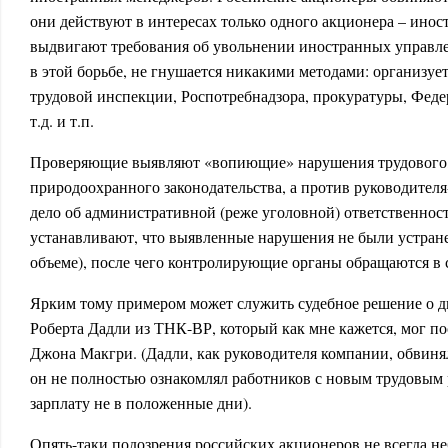
они действуют в интересах только одного акционера – инос
выдвигают требования об увольнении иностранных управл
в этой борьбе, не гнушается никакими методами: организуе
трудовой инспекции, Роспотребнадзора, прокуратуры, Фед
т.д. и т.п.
Проверяющие выявляют «вопиющие» нарушения трудового,
природоохранного законодательства, а против руководителя
дело об административной (реже уголовной) ответственно
устанавливают, что выявленные нарушения не были устран
объеме), после чего контролирующие органы обращаются в су
Ярким тому примером может служить судебное решение о 
Роберта Дадли из ТНК-ВР, который как мне кажется, мог п
Джона Макгри. (Дадли, как руководителя компании, обвинял
он не полностью ознакомлял работников с новым трудовым
зарплату не в положенные дни).
Опять-таки подозрения российских акционеров не всегда н