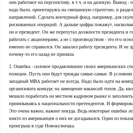
они работают на перспективу, в т.ч. и на далекую. Вывод -
надо было, ориентируясь на смешанную стратегию, и разде
направлений. Сделать венчурный фонд, например, для ску
рискованных операций. А дальше цифры покажут, насколько
он и президент. Он же перепутал должности президента и г
работать с акционерами, а не с производством - это его осно
именно не справился. Он завалил работу президента. И не з
почему-то его назад не приняла.
2. Ошибка - силовое продавливание своих американских сп
позиции. Пусть они будут трижды самые-самые. В условиях 
западный MBA работает не всегда. Надо было идти на комп
организовать конкурс на замещение вакансий топов. Да, кв
мешало поработать на местном кадровом рынке и заполнить
привязываясь к национальности претендентов. И формиров
Это очень важно, важнее некуда. Ведь некоторые ошибки ле
никто из американцев о них не догадывался. Один из пока
проигрыш в суде Новокузнецка.