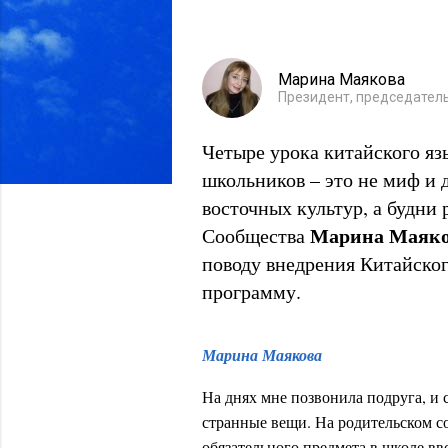
Марина Маякова
Президент, председател
Четыре урока китайского яз
школьников – это не миф и 
восточных культур, а будни
Марина Маяк
Сообщества
поводу внедрения Китайског
программу.
Марина Маякова
На днях мне позвонила подруга, и
странные вещи. На родительском со
обязательного предмета в школе вво