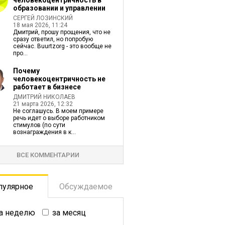
человекоцентричность в
образовании и управлении
СЕРГЕЙ ЛОЗИНСКИЙ
18 мая 2026, 11:24
Дмитрий, прошу прощения, что не
сразу ответил, но попробую
сейчас. Buurtzorg - это вообще не
про...
Почему
человекоцентричность не
работает в бизнесе
ДМИТРИЙ НИКОЛАЕВ
21 марта 2026, 12:32
Не соглашусь. В моем примере
речь идет о выборе работником
стимулов (по сути
вознаграждения в к...
ВСЕ КОММЕНТАРИИ
пулярное
Обсуждаемое
а неделю
за месяц