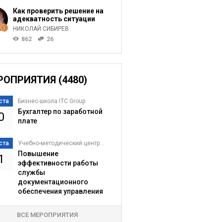
Как проверить решение на
адекватность ситуации
НИКОЛАЙ СИБИРЕВ
862
26
РОПРИЯТИЯ (4480)
ста
Бизнес-школа ITC Group
Бухгалтер по заработной
0
плате
ста
Учебно-методический центр...
Повышение
1
эффективности работы
службы
документационного
обеспечения управления
ВСЕ МЕРОПРИЯТИЯ