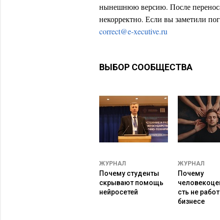
нынешнюю версию. После переноса
граждан страны основой культурны
некорректно. Если вы заметили пог
И при этом вводить в качестве обя
correct@e-xecutive.ru
китайской философии и культуры?!
Что происходит? К чему мы готови
ВЫБОР СООБЩЕСТВА
вводится в эксплуатацию на госуд
«нашего будущего»? Кто сможет да
ЖУРНАЛ
ЖУРНАЛ
Почему студенты
Почему
скрывают помощь
человекоце
нейросетей
сть не работ
бизнесе