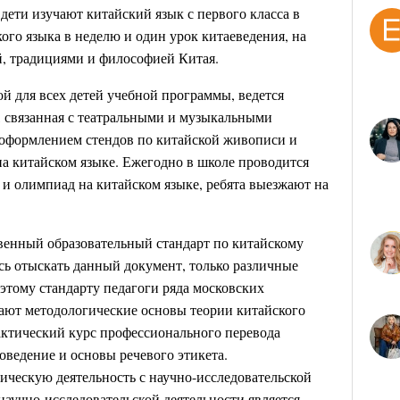
дети изучают китайский язык с первого класса в
ого языка в неделю и один урок китаеведения, на
й, традициями и философией Китая.
ой для всех детей учебной программы, ведется
, связанная с театральными и музыкальными
 оформлением стендов по китайской живописи и
на китайском языке. Ежегодно в школе проводится
 и олимпиад на китайском языке, ребята выезжают на
твенный образовательный стандарт по китайскому
ось отыскать данный документ, только различные
 этому стандарту педагоги ряда московских
ают методологические основы теории китайского
рактический курс профессионального перевода
оведение и основы речевого этикета.
ческую деятельность с научно-исследовательской
аучно-исследовательской деятельности является