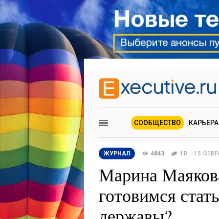
СООБЩЕСТВО
КАРЬЕРА
ЖУРНАЛ
4843
10
15 ФЕВР
Марина Маякова
готовимся стат
державы?