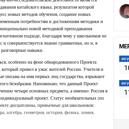
авания китайского языка, результатом которой
цесс новых методов обучения, создание новых
ременным потребностям и достижениям методики и
принципиально новой методикой преподавания
огнитивном подходе, благодаря чему у школьников не
с и совершенствуется знание грамматики, но и, в
МЕ
я разговорные навыки.
авгу
ься, особенно на фоне обнародованного Проекта
1
, который привел в ужас жителей России. Учителя и
е письма на имя первых лиц государства, взрывают
того безобразия. Напоминаю, что данный Проект
авгу
учению четыре основных предмета, а именно: Россия в
1
 индивидуальный проект. Статус необязательных (по
оекте дисциплины, привычные для школьников:
ура, алгебра, геометрия, история, физика, химия,