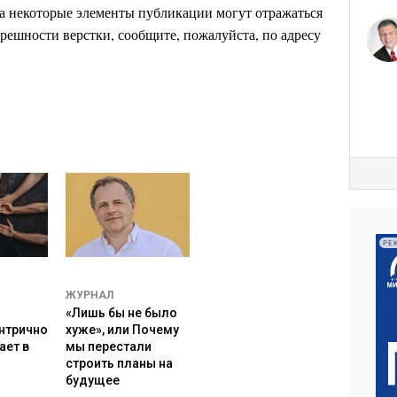
 некоторые элементы публикации могут отражаться
х ценностей.
решности верстки, сообщите, пожалуйста, по адресу
зательного предмета китайский язык и основы
мся? Молодежь – это наше будущее. Так почему
арственном уровне «одебиливание» этого самого
ть вразумительные ответы на поставленные вопросы?
РЕ
ЖУРНАЛ
«Лишь бы не было
нтрично
хуже», или Почему
ает в
мы перестали
строить планы на
будущее