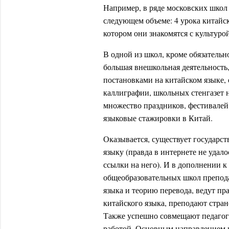
Например, в ряде московских школ 
следующем объеме: 4 урока китайск
котором они знакомятся с культуро
В одной из школ, кроме обязательн
большая внешкольная деятельность
постановками на китайском языке,
каллиграфии, школьных стенгазет 
множество праздников, фестивалей
языковые стажировки в Китай.
Оказывается, существует государс
языку (правда в интернете не удал
ссылки на него). И в дополнении к
общеобразовательных школ препод
языка и теорию перевода, ведут п
китайского языка, преподают стран
Также успешно совмещают педагоги
работой. Основным направлением н