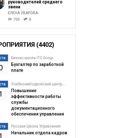
руководителей среднего
звена
ЕЛЕНА УВАРОВА
705
6
РОПРИЯТИЯ (4402)
ста
Бизнес-школа ITC Group
Бухгалтер по заработной
0
плате
ста
Учебно-методический центр...
Повышение
1
эффективности работы
службы
документационного
обеспечения управления
ста
Русская Школа Управления
Начальник отдела кадров
1