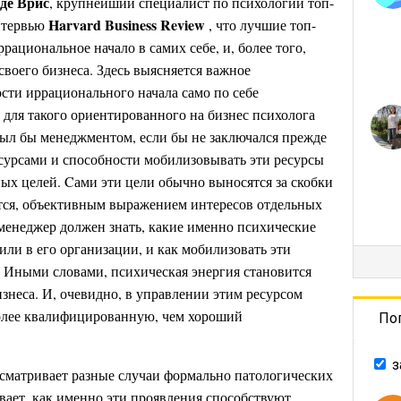
де Врис
, крупнейший специалист по психологии топ-
Harvard Business Review
интервью
, что лучшие топ-
ациональное начало в самих себе, и, более того,
своего бизнеса. Здесь выясняется важное
сти иррационального начала само по себе
 для такого ориентированного на бизнес психолога
был бы менеджментом, если бы не заключался прежде
ресурсами и способности мобилизовывать эти ресурсы
ых целей. Cами эти цели обычно выносятся за скобки
ается, объективным выражением интересов отдельных
енеджер должен знать, какие именно психические
ли в его организации, и как мобилизовать эти
 Иными словами, психическая энергия становится
знеса. И, очевидно, в управлении этим ресурсом
более квалифицированную, чем хороший
По
з
ссматривает разные случаи формально патологических
вает, как именно эти проявления способствуют