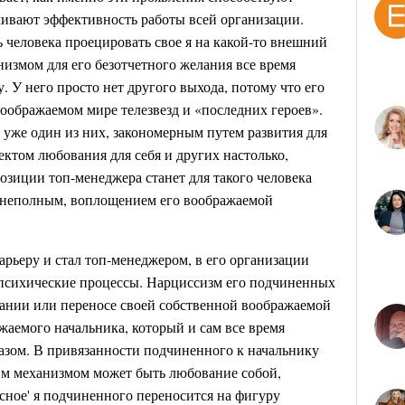
чивают эффективность работы всей организации.
 человека проецировать свое я на какой-то внешний
измом для его безотчетного желания все время
у. У него просто нет другого выхода, потому что его
 воображаемом мире телезвезд и «последних героев».
 уже один из них, закономерным путем развития для
ъектом любования для себя и других настолько,
озиции топ-менеджера станет для такого человека
 неполным, воплощением его воображаемой
карьеру и стал топ-менеджером, в его организации
 психические процессы. Нарциссизм его подчиненных
ании или переносе своей собственной воображаемой
аемого начальника, который и сам все время
зом. В привязанности подчиненного к начальнику
м механизмом может быть любование собой,
сное' я подчиненного переносится на фигуру