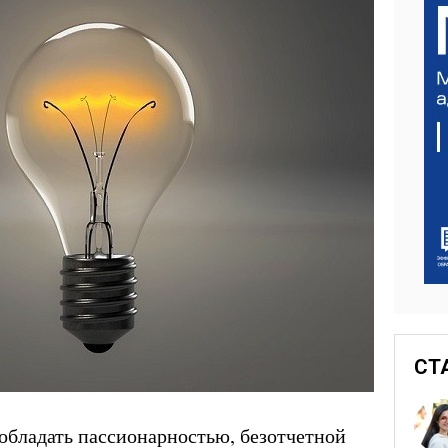
СТ
бладать пассионарностью, безотчетной