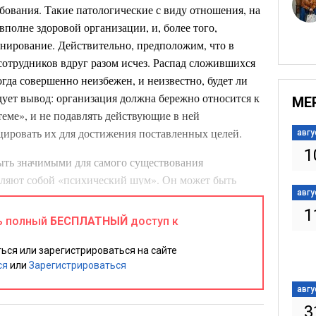
бования. Такие патологические с виду отношения, на
вполне здоровой организации, и, более того,
нирование. Действительно, предположим, что в
сотрудников вдруг разом исчез. Распад сложившихся
гда совершенно неизбежен, и неизвестно, будет ли
дует вывод: организация должна бережно относится к
МЕ
еме», и не подавлять действующие в ней
ировать их для достижения поставленных целей.
авгу
1
быть значимыми для самого существования
вляют собой «психический шум». Он может быть
авгу
вах, но, начиная с какого-то уровня интенсивности,
1
ию организации и нормальным коммуникативным
ь полный
БЕСПЛАТНЫЙ
доступ к
атривается пример, когда у человека «в детстве были
зультате у будущего топ-менеджера выработалась
ься или зарегистрироваться на сайте
ся
или
Зарегистрироваться
итеты и обсессивное стремление держать все
онтролем. Впоследствии он, например, настаивал на
авгу
компании отсылались лично ему. Все это было
3