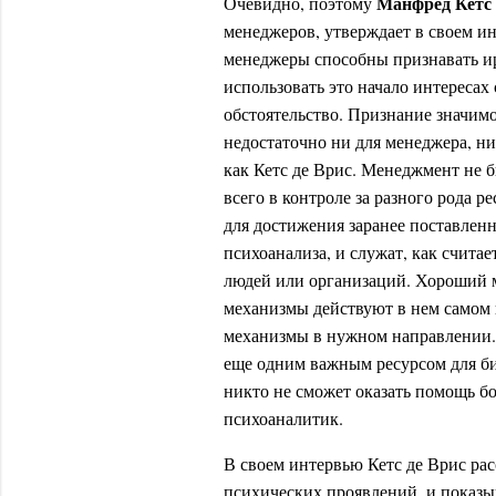
Манфред Кетс 
Очевидно, поэтому
менеджеров, утверждает в своем 
менеджеры способны признавать ирр
использовать это начало интересах 
обстоятельство. Признание значимо
недостаточно ни для менеджера, ни
как Кетс де Врис. Менеджмент не 
всего в контроле за разного рода 
для достижения заранее поставленн
психоанализа, и служат, как счит
людей или организаций. Хороший м
механизмы действуют в нем самом и
механизмы в нужном направлении.
еще одним важным ресурсом для би
никто не сможет оказать помощь 
психоаналитик.
В своем интервью Кетс де Врис ра
психических проявлений, и показы