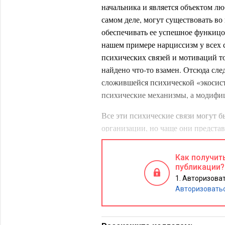
начальника и является объектом лю
самом деле, могут существовать во 
обеспечивать ее успешное функицо
нашем примере нарциссизм у всех 
психических связей и мотиваций то
найдено что-то взамен. Отсюда сле
сложившейся психической «экосист
психические механизмы, а модифиц
Все эти психические связи могут 
организации, но чаще они предста
безвреден в ограниченных количест
начинает мешать функционирован
Как получит
процессам в ней. В интервью рассм
публикации?
сложные отношения с отцом». В ре
Авторизоват
Авторизовать
привычка отвергать внешние автор
процессы под своим собственным к
том, чтобы копии всех э-мэйлов в 