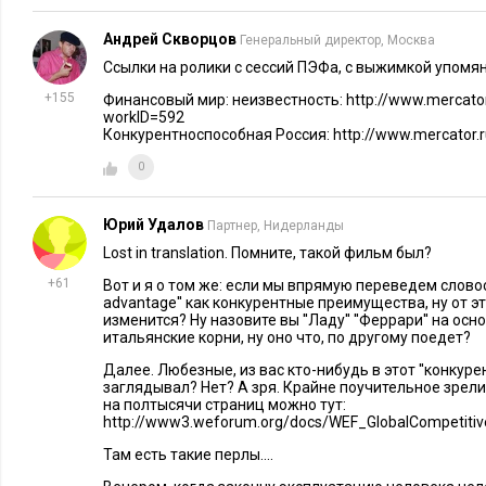
Андрей Скворцов
Генеральный директор, Москва
Ссылки на ролики с сессий ПЭФа, с выжимкой упомян
+155
Финансовый мир: неизвестность: http://www.mercator
workID=592
Конкурентноспособная Россия: http://www.mercator.
0
Юрий Удалов
Партнер, Нидерланды
Lost in translation. Помните, такой фильм был?
+61
Вот и я о том же: если мы впрямую переведем словос
advantage'' как конкурентные преимущества, ну от э
изменится? Ну назовите вы ''Ладу'' ''Феррари'' на осно
итальянские корни, ну оно что, по другому поедет?
Далее. Любезные, из вас кто-нибудь в этот ''конку
заглядывал? Нет? А зря. Крайне поучительное зрели
на полтысячи страниц можно тут:
http://www3.weforum.org/docs/WEF_GlobalCompetitiv
Там есть такие перлы....