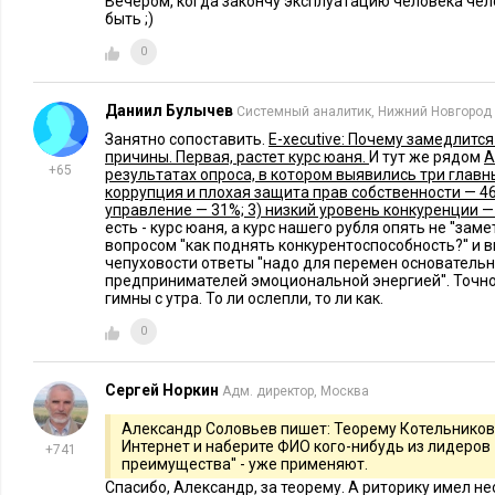
Вечером, когда закончу эксплуатацию человека чел
быть ;)
0
Даниил Булычев
Системный аналитик, Нижний Новгород
Занятно сопоставить.
E-xecutive: Почему замедлится
причины. Первая, растет курс юаня.
И тут же рядом
А
+65
результатах опроса, в котором выявились три главн
коррупция и плохая защита прав собственности — 46
управление — 31%; 3) низкий уровень конкуренции —
есть - курс юаня, а курс нашего рубля опять не ''зам
вопросом ''как поднять конкурентоспособность?'' и
чепуховости ответы ''надо для перемен основатель
предпринимателей эмоциональной энергией''. Точно. 
гимны с утра. То ли ослепли, то ли как.
0
Сергей Норкин
Адм. директор, Москва
Александр Соловьев пишет: Теорему Котельников
Интернет и наберите ФИО кого-нибудь из лидеров 
+741
преимущества'' - уже применяют.
Спасибо, Александр, за теорему. А риторику имел н