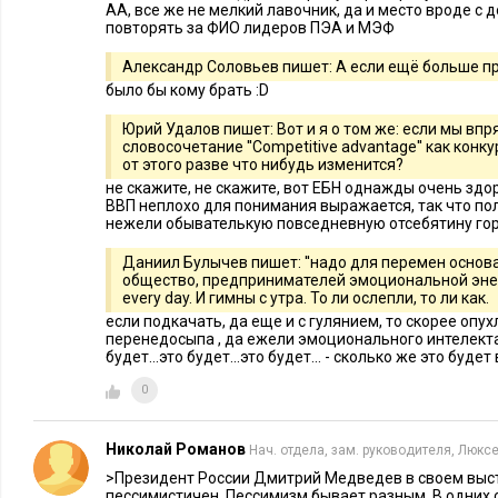
АА, все же не мелкий лавочник, да и место вроде с
повторять за ФИО лидеров ПЭA и МЭФ
Александр Соловьев пишет: А если ещё больше п
было бы кому брать :D
Юрий Удалов пишет: Вот и я о том же: если мы в
словосочетание ''Competitive advantage'' как кон
от этого разве что нибудь изменится?
не скажите, не скажите, вот ЕБН однажды очень здо
ВВП неплохо для понимания выражается, так что по
нежели обывателькую повседневную отсебятину горо
Даниил Булычев пишет: ''надо для перемен основ
общество, предпринимателей эмоциональной энерг
every day. И гимны с утра. То ли ослепли, то ли как.
если подкачать, да еще и с гулянием, то скорее опух
перенедосыпа , да ежели эмоционального интелекта
будет...это будет...это будет... - сколько же это буд
0
Николай Романов
Нач. отдела, зам. руководителя, Люкс
>Президент России Дмитрий Медведев в своем выс
пессимистичен. Пессимизм бывает разным. В одних 