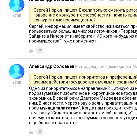
Сергей Норкин пишет: Ежели только сменить ритор
говорение о конкурентоспособности и начать пр
+705
конкурентные преимущества?
Сергей, информация имеет свойство искажаться при
пользоваться большим числом источников - Теорем
Зайдите в Интернет и наберите ФИО кого-нибудь из 
преимущества'' - уже применяют.
0
Александр Соловьев
Нач. отдела, зам. руководителя, М
Сергей Норкин пишет: приоритетов и преференций
взаимодействия государства с малым и средним 
+705
Одно из приоритетныхое направлений? Цитирую из инт
подразумевают избыточное и коррупционное госуд
экономики. В своей речи Дмитрий Медведев обозна
ним. В частности, через новую волну приватизации
прав
муниципалитетам
''. Когда нам приходит счёт 
там графу ''Содержание и ремонт жилой площади'', гд
почему-то кажется, что вся сумма в основном уходи
ещё больше прав дать?
0