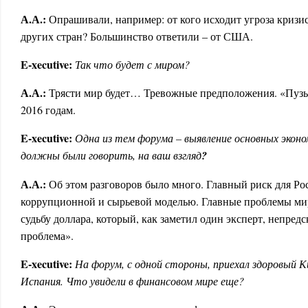
А.А.:
Опрашивали, например: от кого исходит угроза кризи
других стран? Большинство ответили – от США.
E-xecutive:
Так что будет с миром?
А.А.:
Трясти мир будет… Тревожные предположения. «Пузыр
2016 годам.
E
-
xecutive
:
Одна из тем форума – выявление основных эконо
должны были говорить, на ваш взгляд
?
А.А.:
Об этом разговоров было много. Главный риск для Ро
коррупционной и сырьевой моделью. Главные проблемы ми
судьбу доллара, который, как заметил один эксперт, непред
проблема».
E
-
xecutive
:
На форум, с одной стороны, приехал здоровый Ки
Испания. Что увидели в финансовом мире еще?