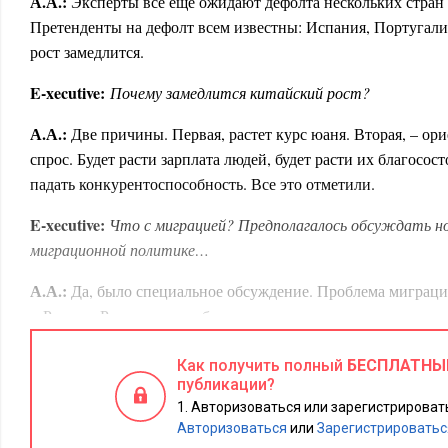
А.А.:
Эксперты все еще ожидают дефолта нескольких стран 
Претенденты на дефолт всем известны: Испания, Португали
рост замедлится.
E
-
xecutive
:
Почему замедлится китайский рост?
А.А.:
Две причины. Первая, растет курс юаня. Вторая, – ор
спрос. Будет расти зарплата людей, будет расти их благосост
падать конкурентоспособность. Все это отметили.
E
-
xecutive
:
Что с миграцией? Предполагалось обсуждать н
миграционной политике…
А.А.:
Да, было специальное обсуждение. Проблема миграци
и России. Речь шла о дисбалансе, о волнах миграции и о п
регулировании у нас и в Европе. Это глобальная проблема.
Как получить полный
БЕСПЛАТНЫ
E
-
xecutive
:
Россия – 20 лет преобразований, и президент ска
публикации?
стратегии госкапитализма. Как обсуждалась эта тема? Ч
Авторизоваться или зарегистрировать
Авторизоваться
или
Зарегистрироватьс
А.А.:
Да, эта тема была подана президентом. Говорилось, к