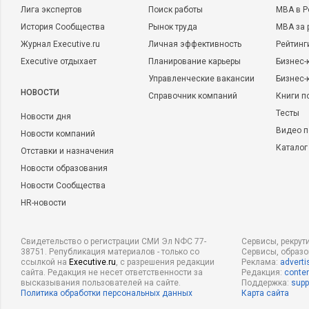
Лига экспертов
Поиск работы
MBA в Р
История Сообщества
Рынок труда
MBA за 
Журнал Executive.ru
Личная эффективность
Рейтинг
Executive отдыхает
Планирование карьеры
Бизнес-
Управленческие вакансии
Бизнес-
НОВОСТИ
Справочник компаний
Книги п
Тесты
Новости дня
Видео п
Новости компаний
Каталог
Отставки и назначения
Новости образования
Новости Сообщества
HR-новости
Свидетельство о регистрации СМИ Эл NФС 77-
Сервисы, рекрут
38751. Републикация материалов - только со
Сервисы, образ
ссылкой на
Executive.ru
, с разрешения редакции
Реклама:
adverti
сайта. Редакция не несет ответственности за
Редакция:
conten
высказывания пользователей на сайте.
Поддержка:
supp
Политика обработки персональных данных
Карта сайта