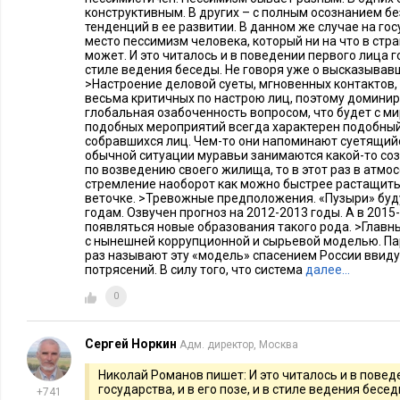
конструктивным. В других – с полным осознанием б
тенденций в ее развитии. В данном же случае на го
место пессимизм человека, который ни на что в стр
может. И это читалось и в поведении первого лица гос
стиле ведения беседы. Не говоря уже о высказывавш
>Настроение деловой суеты, мгновенных контактов,
весьма критичных по настрою лиц, поэтому доминир
глобальная озабоченность вопросом, что будет с ми
подобных мероприятий всегда характерен подобный
собравшихся лиц. Чем-то они напоминают суетящийс
обычной ситуации муравьи занимаются какой-то со
по возведению своего жилища, то в этот раз в атм
стремление наоборот как можно быстрее растащить 
веточке. >Тревожные предположения. «Пузыри» буду
годам. Озвучен прогноз на 2012-2013 годы. А в 2015
появляться новые образования такого рода. >Главны
с нынешней коррупционной и сырьевой моделью. Па
раз называют эту «модель» спасением России ввид
потрясений. В силу того, что система
далее…
0
Сергей Норкин
Адм. директор, Москва
Николай Романов пишет: И это читалось и в повед
государства, и в его позе, и в стиле ведения бесед
+741