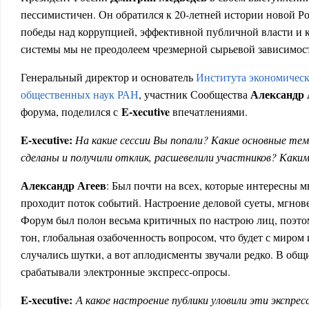
пессимистичен. Он обратился к 20-летней истории новой Ро
победы над коррупцией, эффективной публичной власти и 
системы мы не преодолеем чрезмерной сырьевой зависимос
Генеральный директор и основатель
Института экономическ
Александр
общественных наук РАН
, участник Сообщества
E
-
xecutive
форума, поделился с
впечатлениями.
E
-
xecutive
:
На какие сессии Вы попали? Какие основные те
сделаны и получили отклик, расшевелили участников? Каки
Александр Агеев
: Был почти на всех, которые интересны м
проходит поток событий. Настроение деловой суеты, мгнов
Форум был полон весьма критичных по настрою лиц, поэт
тон, глобальная озабоченность вопросом, что будет с миром 
случались шутки, а вот аплодисменты звучали редко. В об
срабатывали электронные экспресс-опросы.
E
-
xecutive
:
А какое настроение публики уловили эти экспрес