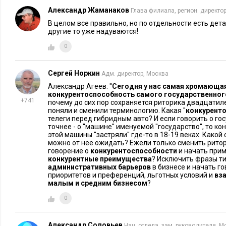
подкачать общество, предпринимателей эмоциональной эне
Александр Жаманаков
Глава филиала, регион. директор,
целом склонился, скорее, к хорошей погоде. И все понимают
В целом все правильно, но по отдельности есть детали
положение существенно не изменится, экономике не поднять
другие то уже надуваются!
хромающая функция – это низкая конкурентоспособность са
0
аппарата.
Сергей Норкин
Адм. директор, Москва
Фото в анонсе: Unsplash
Александр Агеев: ''
Сегодня у нас самая хромающая
конкурентоспособность самого государственног
+741
почему до сих пор сохраняется риторика двадцатил
поняли и сменили терминологию. Какая ''
конкурент
телеги перед гибридным авто? И если говорить о го
точнее - о ''машине'' именуемой ''государство'', то 
этой машины ''застряли'' где-то в 18-19 веках. Како
можно от нее ожидать? Ежели только сменить ритори
говорение о
конкурентоспособности
и начать при
конкурентные преимущества
? Исключить фразы т
административных барьеров
в бизнесе и начать г
приоритетов и преференций, льготных условий и
вз
малым и средним бизнесом
?
0
Александр Соловьев
Нач. отдела, зам. руководителя, М